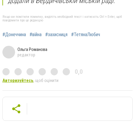
додали в Бердичівській міській раді.
Якщо ви помітили помилку, виділіть необхідний текст і натисніть Ctrl + Enter, щоб
повідомити про це редакцію
#Донеччина
#війна
#захисниця
#ТетянаЛюбич
Ольга Романова
редактор
0,0
Авторизуйтесь
, щоб оцінити