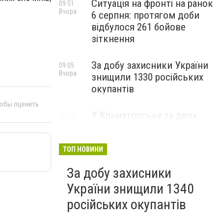
Ситуація на фронті на ранок
09:51
Вчора
6 серпня: протягом доби
відбулося 261 бойове
зіткнення
За добу захисники України
09:05
Вчора
знищили 1330 російських
окупантів
тобы оценить
У Краматорську та двох
16:44
5 серпня
селищах громади
оголосили примусову
евакуацію дітей із
ТОП НОВИНИ
небезпечних районів
За добу захисники
України знищили 1340
російських окупантів