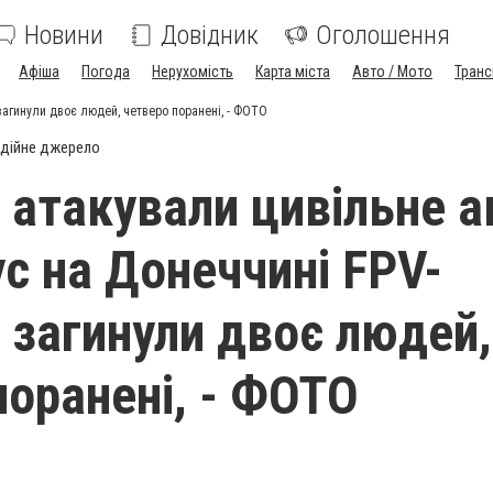
Новини
Довідник
Оголошення
Афіша
Погода
Нерухомість
Карта міста
Авто / Мото
Транс
загинули двоє людей, четверо поранені, - ФОТО
дійне джерело
 атакували цивільне а
ус на Донеччині FPV-
 загинули двоє людей,
поранені, - ФОТО