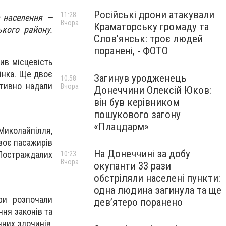
Російські дрони атакували
11:28
е населення —
Вчора
Краматорську громаду та
кого району.
Слов’янськ: троє людей
поранені, - ФОТО
ив місцевість
інка. Ще двоє
Загинув уродженець
10:58
ативно надали
Вчора
Донеччини Олексій Юков:
він був керівником
пошукового загону
«Плацдарм»
Миколайпілля,
Двоє пасажирів
На Донеччині за добу
 Постраждалих
10:23
Вчора
окупанти 33 рази
обстріляли населені пункти:
одна людина загинула та ще
ри розпочали
девʼятеро поранено
ня законів та
нних злочинів,