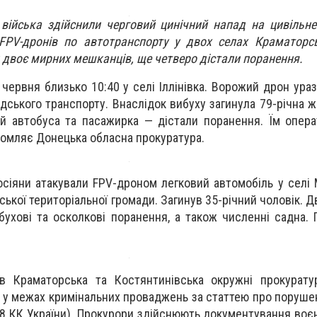
 війська здійснили черговий цинічний напад на цивільн
FPV-дронів по автотранспорту у двох селах Краматорсь
 двоє мирних мешканців, ще четверо дістали поранення.
червня близько 10:40 у селі Іллінівка. Ворожий дрон ураз
дського транспорту. Внаслідок вибуху загинула 79-річна ж
й автобуса та пасажирка — дістали поранення. Їм опер
домляє Донецька обласна прокуратура.
осіяни атакували FPV-дроном легковий автомобіль у селі 
ької територіальної громади. Загинув 35-річний чоловік. 
бухові та осколкові поранення, а також численні садна.
в Краматорська та Костянтинівська окружні прокурату
 у межах кримінальних проваджень за статтею про порушен
 438 КК України). Прокурори здійснюють документування воє