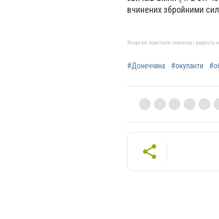
вчинених збройними сила
Якщо ви помітили помилку, виділіть нео
#Донеччина
#окупанти
#о