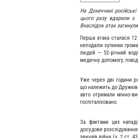
На Донеччині російські
цього разу вдарили з 
Внаслідок атак загинули
Перша атака сталася 12 
неподалік зупинки грома
людей — 52-річний воді
медичну допомогу, пові
Уже через дві години р
що належить до Дружківс
авто отримали мінно-ви
госпіталізовано.
За фактами цих нападі
досудове розслідування
звичаїв війни (ч. 2 ст.