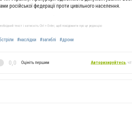
ми російської федерації проти цивільного населення.
бхідний текст і натисніть Ctrl + Enter, щоб повідомити про це редакцію
бстріли
#наслідки
#загиблі
#дрони
0,0
Оцініть першим
Авторизируйтесь
, ч