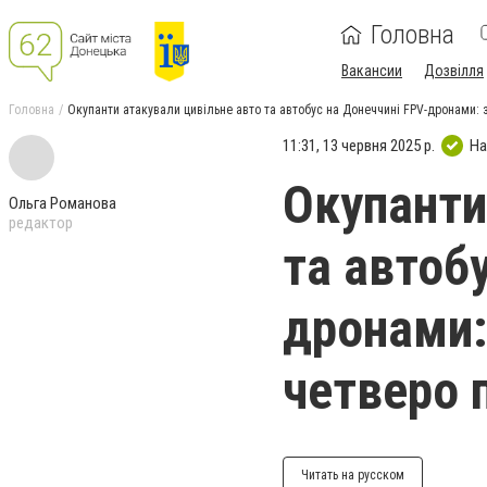
Головна
Вакансии
Дозвілля
Головна
Окупанти атакували цивільне авто та автобус на Донеччині FPV-дронами: 
11:31, 13 червня 2025 р.
На
Окупанти
Ольга Романова
редактор
та автоб
дронами:
четверо 
Читать на русском