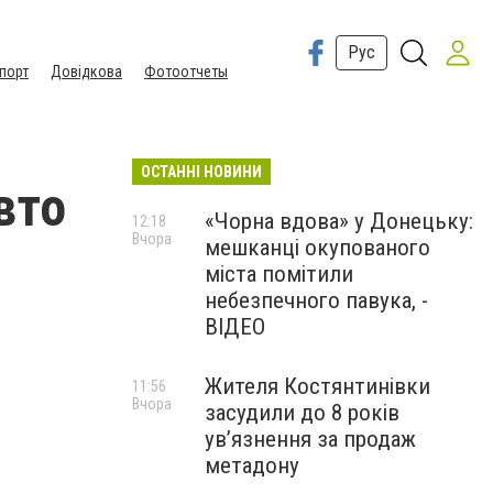
Рус
порт
Довідкова
Фотоотчеты
ОСТАННІ НОВИНИ
вто
«Чорна вдова» у Донецьку:
12:18
Вчора
мешканці окупованого
міста помітили
небезпечного павука, -
ВІДЕО
Жителя Костянтинівки
11:56
Вчора
засудили до 8 років
ув’язнення за продаж
метадону