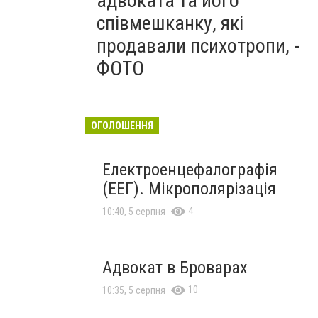
адвоката та його
співмешканку, які
продавали психотропи, -
ФОТО
ОГОЛОШЕННЯ
Електроенцефалографія
(ЕЕГ). Мікрополярізація
4
10:40, 5 серпня
Адвокат в Броварах
10
10:35, 5 серпня