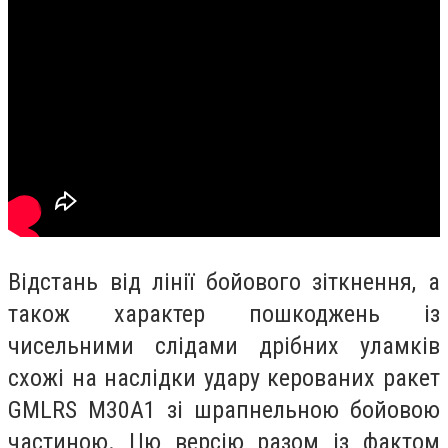
Відстань від лінії бойового зіткнення, а
також характер пошкоджень із
чисельними слідами дрібних уламків
схожі на наслідки удару керованих ракет
GMLRS M30A1 зі шрапнельною бойовою
частиною. Цю версію разом із фактом