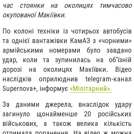
час стоянки на околицях тимчасово
окупованої Макіївки.
По колоні техніки із чотирьох автобусів
та однієї вантажівки КамАЗ з «чорними»
армійськими номерами було завдано
удар, коли та зупинилась на об’їзній
дорозі на околицях Макіївки. Відео
наслідків оприлюднив telegram-канал
Supernova+, інформує
«Мілітарний».
За даними джерела, внаслідок удару
загинуло щонайменше 20 російських
військових, а також велика кількість
отримала поранення. На відео ж можна