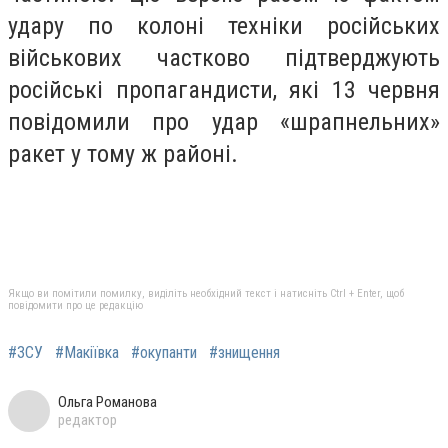
удару по колоні техніки російських
військових частково підтверджують
російські пропагандисти, які 13 червня
повідомили про удар «шрапнельних»
ракет у тому ж районі.
Якщо ви помітили помилку, виділіть необхідний текст і натисніть Ctrl + Enter, щоб
повідомити про це редакцію
#ЗСУ
#Макіївка
#окупанти
#знищення
Ольга Романова
редактор