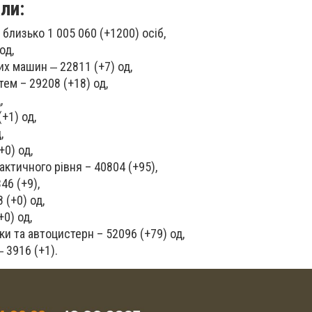
ли:
близько 1 005 060 (+1200) осіб,
од,
х машин ‒ 22811 (+7) од,
ем – 29208 (+18) од,
,
+1) од,
,
+0) од,
ктичного рівня – 40804 (+95),
46 (+9),
 (+0) од,
+0) од,
ки та автоцистерн – 52096 (+79) од,
‒ 3916 (+1).