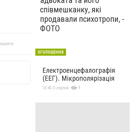
адвоката та його
співмешканку, які
продавали психотропи, -
ФОТО
 оцінити
ОГОЛОШЕННЯ
Електроенцефалографія
(ЕЕГ). Мікрополярізація
4
10:40, 5 серпня