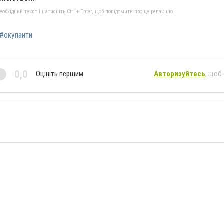
бхідний текст і натисніть Ctrl + Enter, щоб повідомити про це редакцію
#окупанти
0,0
Оцініть першим
Авторизуйтесь
, щоб