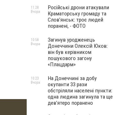
Російські дрони атакували
11:28
Вчора
Краматорську громаду та
Слов’янськ: троє людей
поранені, - ФОТО
Загинув уродженець
10:58
Вчора
Донеччини Олексій Юков:
він був керівником
пошукового загону
«Плацдарм»
На Донеччині за добу
10:23
Вчора
окупанти 33 рази
обстріляли населені пункти:
одна людина загинула та ще
девʼятеро поранено