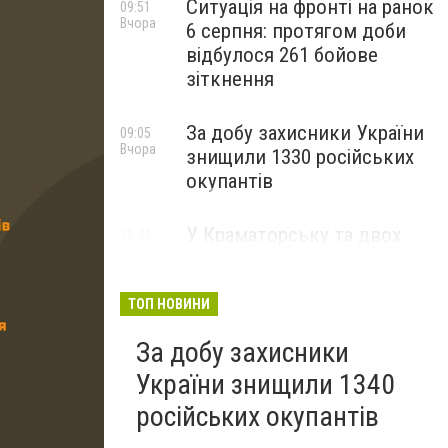
Ситуація на фронті на ранок
09:51
Вчора
6 серпня: протягом доби
відбулося 261 бойове
зіткнення
За добу захисники України
09:05
Вчора
знищили 1330 російських
окупантів
У Краматорську та двох
16:44
5 серпня
селищах громади
оголосили примусову
евакуацію дітей із
ТОП НОВИНИ
небезпечних районів
За добу захисники
України знищили 1340
російських окупантів