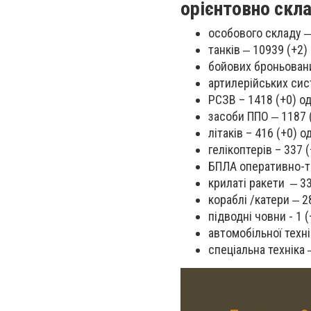
орієнтовно скла
особового складу ‒ 
танків ‒ 10939 (+2) 
бойових броньовани
артилерійських сист
РСЗВ – 1418 (+0) од
засоби ППО ‒ 1187 (
літаків – 416 (+0) од
гелікоптерів – 337 (
БПЛА оперативно-та
крилаті ракети ‒ 33
кораблі /катери ‒ 28
підводні човни - 1 (
автомобільної техні
спеціальна техніка 