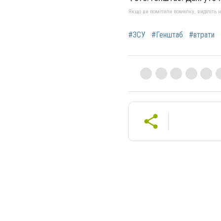
Якщо ви помітили помилку, виділіть нео
#ЗСУ
#Генштаб
#втрати