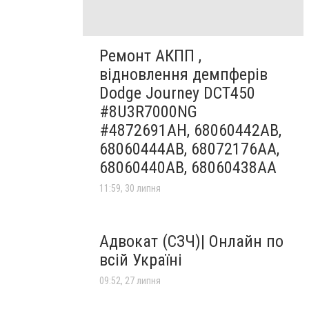
Ремонт АКПП ,
відновлення демпферів
Dodge Journey DCT450
#8U3R7000NG
#4872691AH, 68060442AB,
68060444AB, 68072176AA,
68060440AB, 68060438AA
11:59, 30 липня
Адвокат (СЗЧ)| Онлайн по
всій Україні
09:52, 27 липня