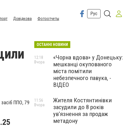
Рус
порт
Довідкова
Фотоотчеты
ОСТАННІ НОВИНИ
щили
«Чорна вдова» у Донецьку:
12:18
Вчора
мешканці окупованого
міста помітили
небезпечного павука, -
ВІДЕО
Жителя Костянтинівки
11:56
 засіб ППО, 79
Вчора
засудили до 8 років
ув’язнення за продаж
метадону
.25