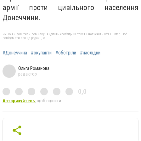
армії проти цивільного населення
Донеччини.
Якщо ви помітили помилку, виділіть необхідний текст і натисніть Ctrl + Enter, щоб
повідомити про це редакцію
#Донеччина
#окупанти
#обстріли
#наслідки
Ольга Романова
редактор
0,0
Авторизуйтесь
, щоб оцінити