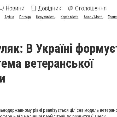
Новини
Довідник
Оголошення
Афіша
Погода
Нерухомість
Карта міста
Авто / Мото
Транс
ляк: В Україні формує
тема ветеранської
и
льнодержавному рівні реалізується цілісна модель ветеранс
сфери – від медичної реабілітації до розвитку бізнесу.