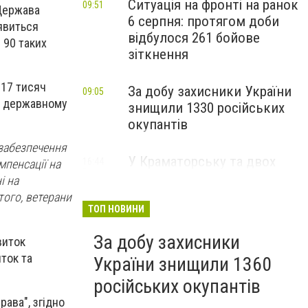
Ситуація на фронті на ранок
09:51
 Держава
6 серпня: протягом доби
'явиться
відбулося 261 бойове
 90 таких
зіткнення
 17 тисяч
За добу захисники України
09:05
 в державному
знищили 1330 російських
окупантів
 забезпечення
У Краматорську та двох
16:44
мпенсації на
Вчора
селищах громади
і на
оголосили примусову
того, ветерани
евакуацію дітей із
ТОП НОВИНИ
небезпечних районів
За добу захисники
виток
ток та
України знищили 1360
російських окупантів
ава", згідно