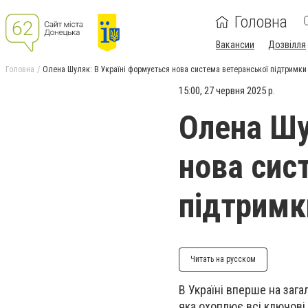
Головна
Вакансии
Дозвілля
Головна
Олена Шуляк: В Україні формується нова система ветеранської підтримки
15:00, 27 червня 2025 р.
Олена Шу
нова сис
підтримк
Читать на русском
В Україні вперше на зага
яка охоплює всі ключові 