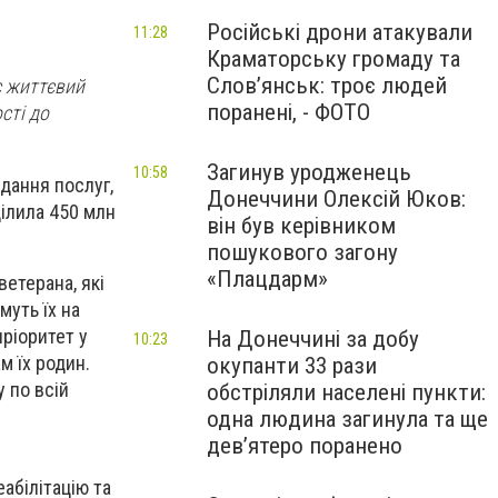
Російські дрони атакували
11:28
Краматорську громаду та
Слов’янськ: троє людей
є життєвий
поранені, - ФОТО
сті до
Загинув уродженець
10:58
дання послуг,
Донеччини Олексій Юков:
ділила 450 млн
він був керівником
пошукового загону
«Плацдарм»
ветерана, які
уть їх на
пріоритет у
На Донеччині за добу
10:23
м їх родин.
окупанти 33 рази
 по всій
обстріляли населені пункти:
одна людина загинула та ще
девʼятеро поранено
еабілітацію та