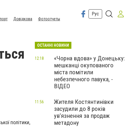
Рус
порт
Довідкова
Фотоотчеты
ОСТАННІ НОВИНИ
ться
«Чорна вдова» у Донецьку:
12:18
мешканці окупованого
міста помітили
небезпечного павука, -
ВІДЕО
Жителя Костянтинівки
11:56
засудили до 8 років
ув’язнення за продаж
ької політики,
метадону