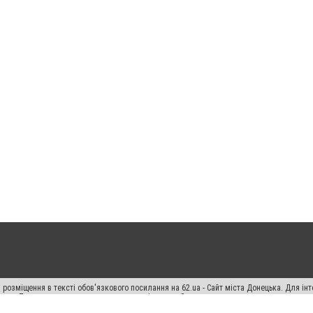
 розміщення в тексті обов'язкового посилання на 62.ua - Сайт міста Донецька. Для і
жерела. Порушення виняткових прав переслідується Законом.