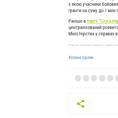
з якою учасники бойових
гранти на суму до 1 млн 
Раніше в
партії "Слуга Н
централізований розвито
Міністерства у справах 
Якщо ви помітили помилку, виділіть нео
#Олена Шуляк