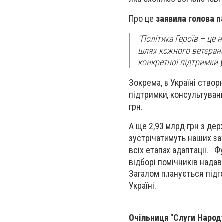
Про це
заявила голова п
"Політика Героїв – це 
шлях кожного ветерана
конкретної підтримки 
Зокрема, в Україні ство
підтримки, консультуванн
грн.
А ще 2,93 млрд грн з де
зустрічатимуть наших за
всіх етапах адаптації. Ф
відборі помічників нада
Загалом планується підг
Україні.
Очільниця "Слуги Народ