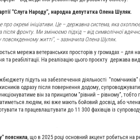
артії "Слуга Народу", народна депутатка Олена Шуляк
.
не про окремі ініціативи. Це – державна система, яка охоплю
 після фронту. Ми змінюємо підхід – від символічної вдячно
у повсякденному житті", – зазначила Олена Шуляк.
рюється мережа ветеранських просторів у громадах – для на
я та реабілітації. На реалізацію цього проєкту держава ви
ржбюджету підуть на забезпечення діяльності "помічників" 
хисників одразу після повернення додому, супроводжуватим
ункціонуватиме він за принципом "рівний – рівному", тобто 
ватиметься людям, які вже мають бойовий досвід, або члена
отувати та працевлаштувати до 11 300 фахівців із супроводу
у" пояснила
, що в 2025 році основний акцент робиться на р