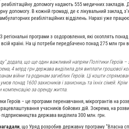
і реабілітаційну допомогу надають 555 медичних закладів.
ну допомогу. В кожній громаді, де є лікувальний заклад, з
амбулаторних реабілітаційних відділень. Наразі уже працює
3 регіональні програми з оздоровлення, які охоплять понад
 всій країні. На ці потреби передбачено понад 275 млн грн
ду" додала, що ще один важливий напрям Політики Героїв –
рема, 4 млрд грн держава виділила для виплати грошової ко
анам війни та родинам загиблих Героїв. Ці кошти спрямован
ов понад 1600 захисників і захисниць та їхніх сімей. Крім 
и компенсацію за оренду житла.
ки Героїв – це програми перенавчання, мікрогрантів на роз
 працевлаштування учасників бойових дій. Зокрема, на розви
 підприємництва держава виділила 300 млн. грн.
 нагадали
, що Уряд розробив державну програму "Власна спр