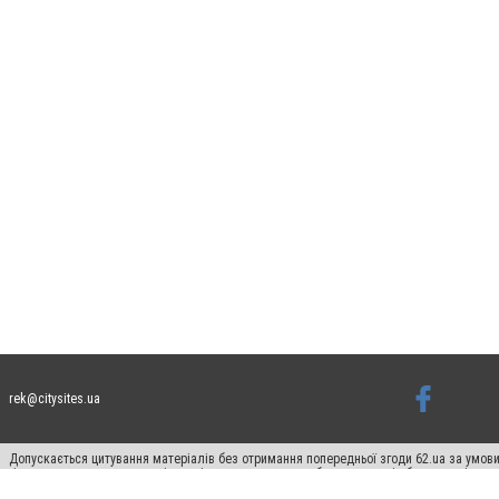
rek@citysites.ua
Допускається цитування матеріалів без отримання попередньої згоди 62.ua за умови
гіперпосилання на цитовані статті не нижче другого абзацу в тексті або в якості д