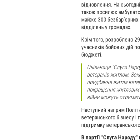
відновлення. На сьогодн
також посилює амбулатор
майже 300 безбарʼєрних 
відділень у громадах.
Крім того, розроблено 29
учасників бойових дій по
бюджеті.
Очільниця "Слуги Наро
ветеранів житлом. Зок
придбання житла ветер
покращення житлових ум
війни можуть отримат
Наступний напрям Політи
ветеранського бізнесу і
підтримку ветеранського
В партії "Слуга Народу"