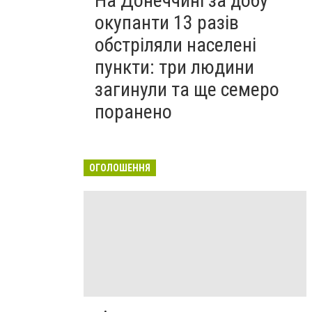
На Донеччині за добу
окупанти 13 разів
обстріляли населені
пункти: три людини
загинули та ще семеро
поранено
ОГОЛОШЕННЯ