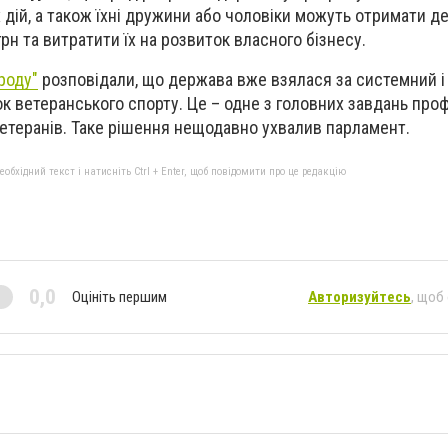
 дій, а також їхні дружини або чоловіки можуть отримати д
грн та витратити їх на розвиток власного бізнесу.
ароду"
розповідали, що держава вже взялася за системний і
к ветеранського спорту. Це – одне з головних завдань про
ветеранів. Таке рішення нещодавно ухвалив парламент.
бхідний текст і натисніть Ctrl + Enter, щоб повідомити про це редакцію
0,0
Оцініть першим
Авторизуйтесь
, щоб