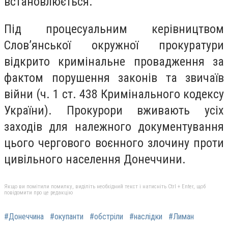
встановлюється.
Під процесуальним керівництвом
Слов’янської окружної прокуратури
відкрито кримінальне провадження за
фактом порушення законів та звичаїв
війни (ч. 1 ст. 438 Кримінального кодексу
України). Прокурори вживають усіх
заходів для належного документування
цього чергового воєнного злочину проти
цивільного населення Донеччини.
Якщо ви помітили помилку, виділіть необхідний текст і натисніть Ctrl + Enter, щоб
повідомити про це редакцію
#Донеччина
#окупанти
#обстріли
#наслідки
#Лиман