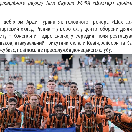
фікаційного раунду Ліги Європи УЄФА «Шахтар» прийма
м дебютом Арди Турана як головного тренера «Шахтаря
тартовий склад: Різник – у воротах, у центрі оборони діял
исту – Конопля й Педро Енріке, у середині поля розташу
даков, атакувальний трикутник склали Кевін, Аліссон та Ка
окубках, повідомляє пресслужба донецького клубу.