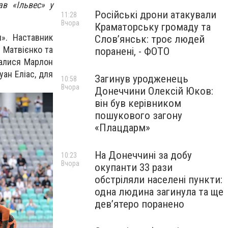
в «Ільвес» у
Російські дрони атакували
11:28
Вчора
Краматорську громаду та
». Наставник
Слов’янськ: троє людей
и Матвієнко та
поранені, - ФОТО
валися Марлон
уан Еліас, для
Загинув уродженець
10:58
Вчора
Донеччини Олексій Юков:
він був керівником
пошукового загону
«Плацдарм»
На Донеччині за добу
10:23
Вчора
окупанти 33 рази
обстріляли населені пункти:
одна людина загинула та ще
девʼятеро поранено