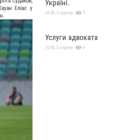
орота Судаков,
Україні.
Кауан Еліас у
3
10:45, 5 серпня
н.
Услуги адвоката
6
10:45, 5 серпня