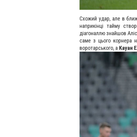
Схожий удар, але в ближ
наприкінці тайму ство
діагоналлю знайшов Алісс
саме з цього корнера н
воротарського, а
Кауан Е