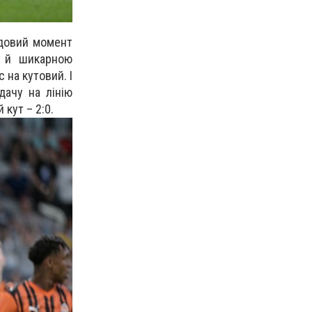
удовий момент
і й шикарною
 на кутовий. І
дачу на лінію
кут – 2:0.