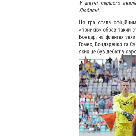
У матчі першого квалі
Любляні.
Ця гра стала офіційни
«гірників» обрав такий с
Бондар, на флангах зах
Гомес, Бондаренко та Су
яких це був дебют у євр