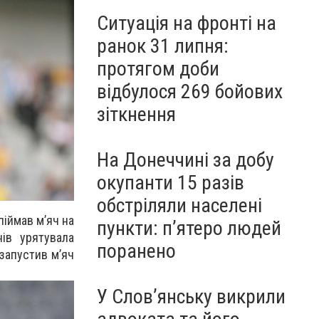
Ситуація на фронті на
ранок 31 липня:
протягом доби
відбулося 269 бойових
зіткнення
На Донеччині за добу
окупанти 15 разів
обстріляли населені
піймав мʼяч на
пункти: пʼятеро людей
ів урятувала
поранено
 запустив мʼяч
У Слов’янську викрили