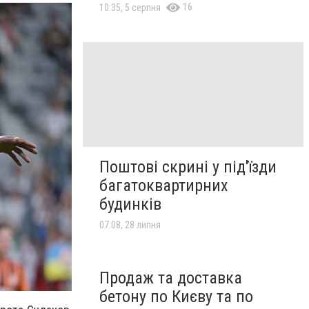
16
10:35, 5 серпня
Поштові скрині у під'їзди
багатоквартирних
будинків
07:08, 28 липня
Продаж та доставка
бетону по Києву та по