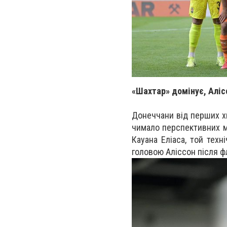
«Шахтар» домінує, Аліс
Донеччани від перших х
чимало перспективних м
Кауана Еліаса, той техн
головою Аліссон після ф