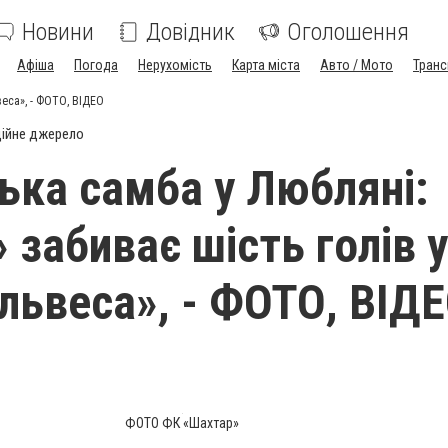
Новини
Довідник
Оголошення
Афіша
Погода
Нерухомість
Карта міста
Авто / Мото
Транс
веса», - ФОТО, ВІДЕО
ійне джерело
ька самба у Любляні:
 забиває шість голів у
Ільвеса», - ФОТО, ВІД
ФОТО ФК «Шахтар»