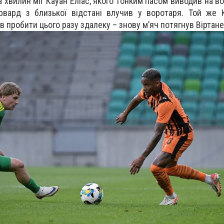
а хвилин міг Кауан Еліас, якого тонким пасом виводив на в
рвард з близької відстані влучив у воротаря. Той же 
в пробити цього разу здалеку – знову мʼяч потягнув Віртане