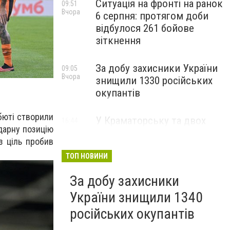
Ситуація на фронті на ранок
09:51
Вчора
6 серпня: протягом доби
відбулося 261 бойове
зіткнення
За добу захисники України
09:05
Вчора
знищили 1330 російських
окупантів
бюті створили
У Краматорську та двох
16:44
дарну позицію
5 серпня
селищах громади
з ціль пробив
оголосили примусову
евакуацію дітей із
ТОП НОВИНИ
небезпечних районів
За добу захисники
України знищили 1340
російських окупантів