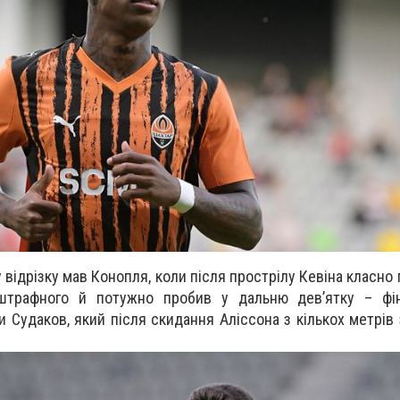
відрізку мав Конопля, коли після прострілу Кевіна класно 
штрафного й потужно пробив у дальню девʼятку – фін
и Судаков, який після скидання Аліссона з кількох метрів