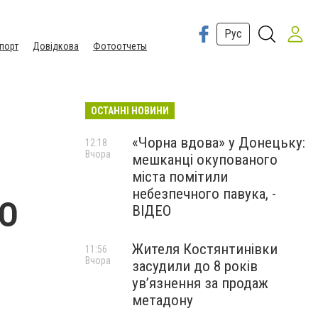
Рус
порт
Довідкова
Фотоотчеты
ОСТАННІ НОВИНИ
«Чорна вдова» у Донецьку:
12:18
Вчора
мешканці окупованого
міста помітили
небезпечного павука, -
ЕО
ВІДЕО
Жителя Костянтинівки
11:56
Вчора
засудили до 8 років
ув’язнення за продаж
метадону