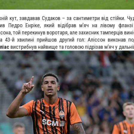
ній кут, завдавав Судаков – за сантиметри від стійки. Ч
рив Педро Енріке, який відібрав мʼяч на лівому фланз
она, той перекинув воротаря, але захисник тамперців виніс
а 43-й хвилині прийшов другий гол: Аліссон виконав по
ліас
вистрибнув найвище та головою підрізав мʼяч у дальній 