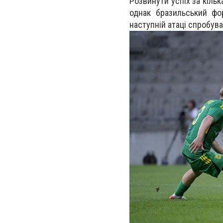
Розвинути успіх за кільк
однак бразильський фо
наступній атаці спробува