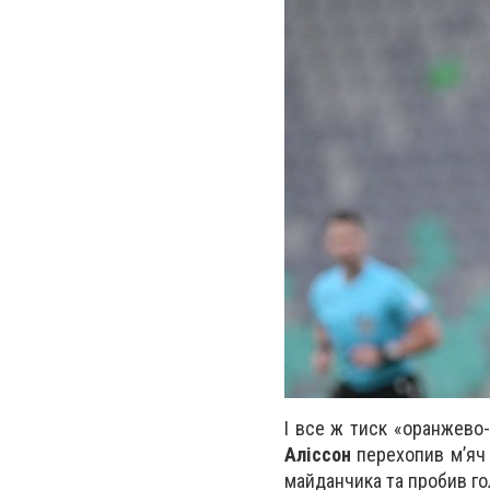
І все ж тиск «оранжево-
Аліссон
перехопив мʼяч 
майданчика та пробив гол