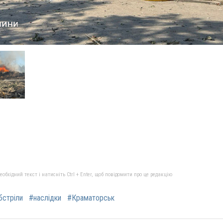
бхідний текст і натисніть Ctrl + Enter, щоб повідомити про це редакцію
бстріли
#наслідки
#Краматорськ