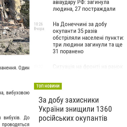
авіаудару РФ: загинула
людина, 27 постраждали
На Донеччині за добу
10:26
Вчора
окупанти 35 разів
обстріляли населені пункти:
три людини загинули та ще
31 поранено
Ситуація на фронті на ранок
09:32
ранення. Один
Вчора
5 серпня: протягом доби
відбулося 259 бойових
зіткнень
ТОП НОВИНИ
на, вибуховою
За добу захисники
України знищили 1360
російських окупантів
я вибухів. До
ж проводяться