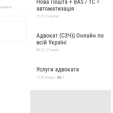
Нова Пошта + BAS / 1C =
 оцінити
автоматизація
11:19, 3 серпня
Адвокат (СЗЧ)| Онлайн по
всій Україні
09:52, 27 липня
Услуги адвоката
6
10:45, Вчора