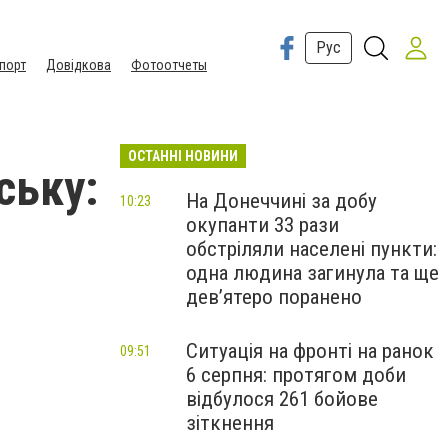
Рус
порт
Довідкова
Фотоотчеты
ОСТАННІ НОВИНИ
ську:
На Донеччині за добу
10:23
окупанти 33 рази
обстріляли населені пункти:
одна людина загинула та ще
девʼятеро поранено
Ситуація на фронті на ранок
09:51
6 серпня: протягом доби
відбулося 261 бойове
зіткнення