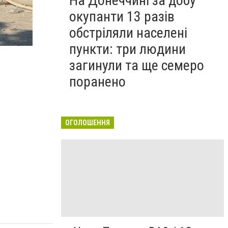
На Донеччині за добу
окупанти 13 разів
обстріляли населені
пункти: три людини
загинули та ще семеро
поранено
ОГОЛОШЕННЯ