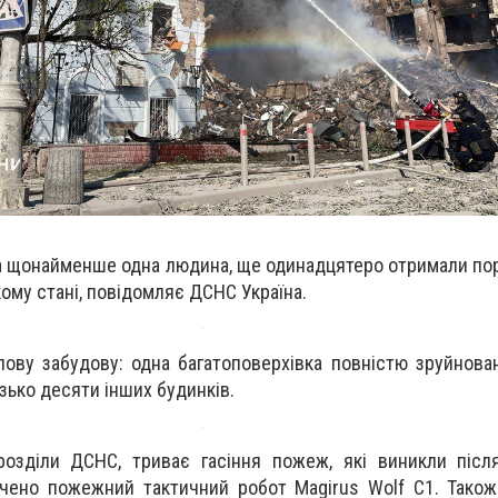
ла щонайменше одна людина, ще одинадцятеро отримали по
ому стані, повідомляє ДСНС Україна.
ову забудову: одна багатоповерхівка повністю зруйнова
ько десяти інших будинків.
розділи ДСНС, триває гасіння пожеж, які виникли післ
алучено пожежний тактичний робот Magirus Wolf C1. Тако