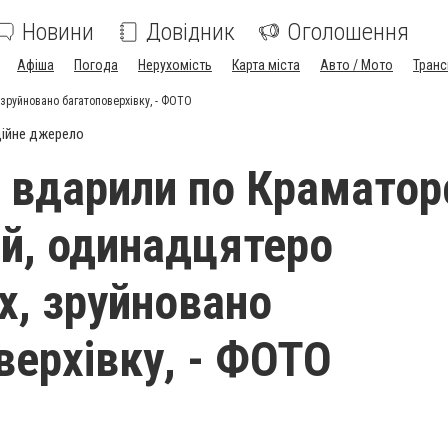
Новини
Довідник
Оголошення
Афіша
Погода
Нерухомість
Карта міста
Авто / Мото
Транс
зруйновано багатоповерхівку, - ФОТО
ійне джерело
 вдарили по Краматор
ий, одинадцятеро
х, зруйновано
верхівку, - ФОТО