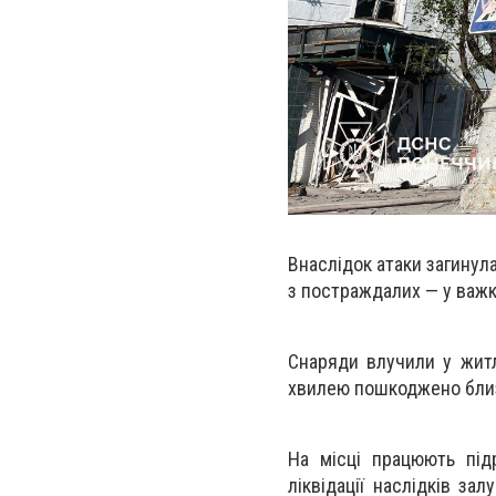
Внаслідок атаки загину
з постраждалих — у важк
Снаряди влучили у житл
хвилею пошкоджено близ
На місці працюють під
ліквідації наслідків з