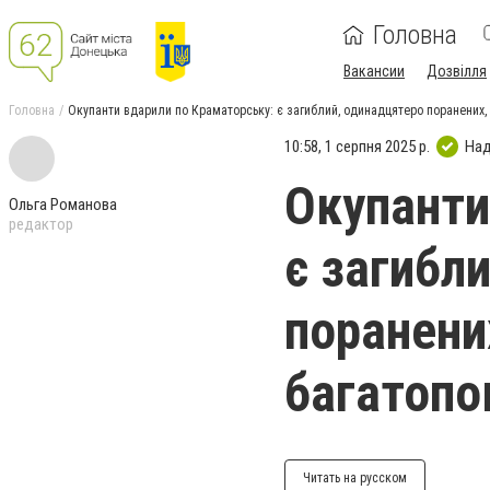
Головна
Вакансии
Дозвілля
Головна
Окупанти вдарили по Краматорську: є загиблий, одинадцятеро поранених, 
10:58, 1 серпня 2025 р.
Над
Окупанти
Ольга Романова
редактор
є загибл
поранени
багатопо
Читать на русском