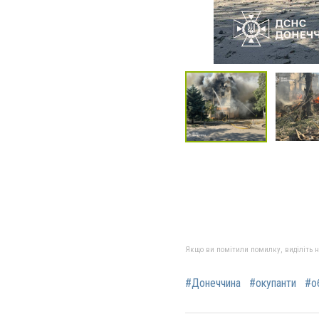
Якщо ви помітили помилку, виділіть нео
#Донеччина
#окупанти
#о