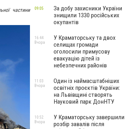
За добу захисники України
09:05
льної частини
знищили 1330 російських
окупантів
У Краматорську та двох
16:44
Вчора
селищах громади
оголосили примусову
евакуацію дітей із
небезпечних районів
Один із наймасштабніших
11:03
Вчора
освітніх проєктів України:
на Львівщині створять
Науковий парк ДонНТУ
У Краматорську завершили
10:52
Вчора
розбір завалів після