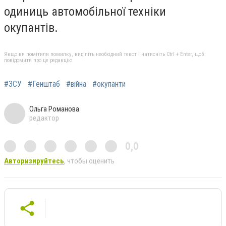
одиниць автомобільної техніки
окупантів.
Якщо ви помітили помилку, виділіть необхідний текст і натисніть Ctrl + Enter, щоб
повідомити про це редакцію
#ЗСУ
#Генштаб
#війна
#окупанти
Ольга Романова
редактор
0,0
Авторизируйтесь
, чтобы оценить