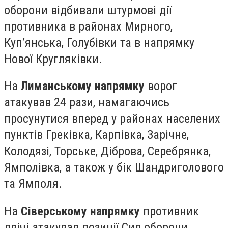
оборони відбивали штурмові дії
противника в районах Мирного,
Куп’янська, Голубівки та в напрямку
Нової Кругляківки.
На
Лиманському напрямку
ворог
атакував 24 рази, намагаючись
просунутися вперед у районах населених
пунктів Греківка, Карпівка, Зарічне,
Колодязі, Торське, Діброва, Серебрянка,
Ямполівка, а також у бік Шандриголового
та Ямполя.
На
Сіверському напрямку
противник
двічі атакував позиції Сил оборони