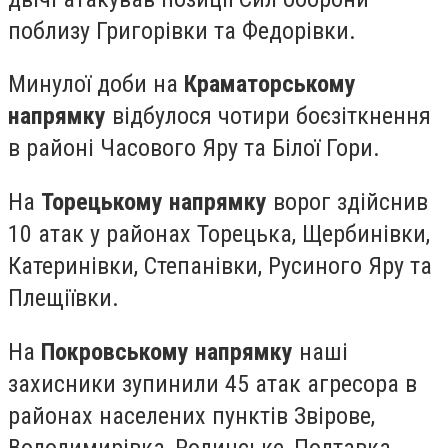
поблизу Григорівки та Федорівки.
Минулої доби на
Краматорському
напрямку
відбулося чотири боєзіткнення
в районі Часового Яру та Білої Гори.
На
Торецькому напрямку
ворог здійснив
10 атак у районах Торецька, Щербинівки,
Катеринівки, Степанівки, Русиного Яру та
Плещіївки.
На
Покровському напрямку
наші
захисники зупинили 45 атак агресора в
районах населених пунктів Звірове,
Володимирівка, Родинське, Полтавка,