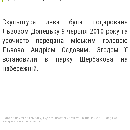
Скульптура лева була подарована
Львовом Донецьку 9 червня 2010 року та
урочисто передана міським головою
Львова Андрієм Садовим. Згодом її
встановили в парку Щербакова на
набережній.
Якщо ви помітили помилку, виділіть необхідний текст і натисніть Ctrl + Enter, щоб
повідомити про це редакцію