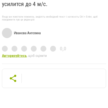
усилится до 4 м/с.
Якщо ви помітили помилку, виділіть необхідний текст і натисніть Ctrl + Enter, щоб
повідомити про це редакцію
Иванова Ангелина
0,0
Авторизуйтесь
, щоб оцінити