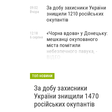
За добу захисники України
09:02
Вчора
знищили 1210 російських
окупантів
«Чорна вдова» у Донецьку:
12:18
6 серпня
мешканці окупованого
міста помітили
небезпечного павука, -
ВІДЕО
Жителя Костянтинівки
11:56
6 серпня
засудили до 8 років
ТОП НОВИНИ
ув’язнення за продаж
За добу захисники
метадону
України знищили 1470
російських окупантів