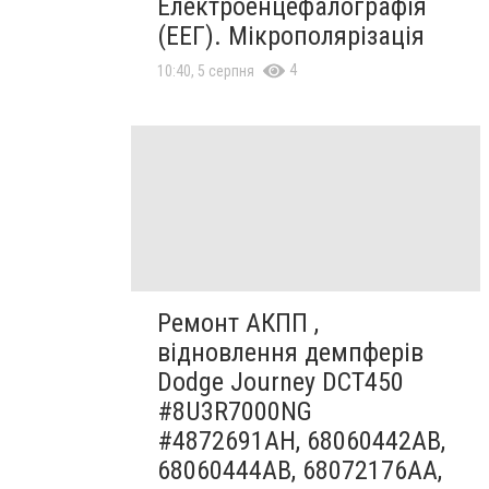
Електроенцефалографія
(ЕЕГ). Мікрополярізація
4
10:40, 5 серпня
Ремонт АКПП ,
відновлення демпферів
Dodge Journey DCT450
#8U3R7000NG
#4872691AH, 68060442AB,
68060444AB, 68072176AA,