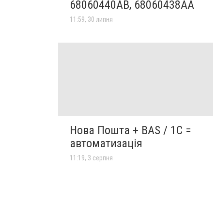
68060440AB, 68060438AA
11:59, 30 липня
Нова Пошта + BAS / 1C =
автоматизація
11:19, 3 серпня