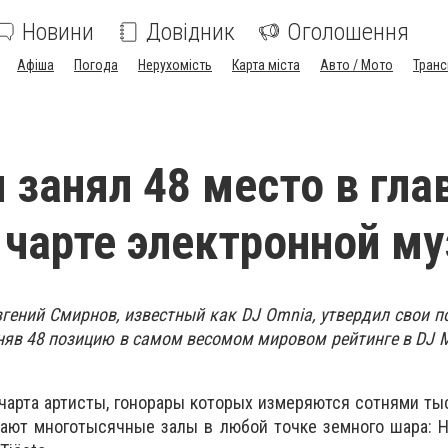
Новини
Довідник
Оголошення
Афіша
Погода
Нерухомість
Карта міста
Авто / Мото
Транс
 занял 48 место в гл
чарте электронной м
гений Смирнов, известный как DJ Omnia, утвердил свои п
няв 48 позицию в самом весомом мировом рейтинге в DJ 
 чарта артисты, гонорары которых измеряются сотнями ты
ают многотысячные залы в любой точке земного шара: Ha