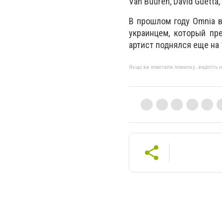
Van Buuren, David Guetta, 
В прошлом году Omnia 
украинцем, который пр
артист поднялся еще на 
Якщо ви помітили помилку, виділіть нео