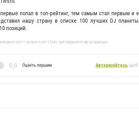
Tiёsto.
впервые попал в топ-рейтинг, тем самым стал первым и
едставил нашу страну в списке 100 лучших DJ планеты.
10 позиций.
бхідний текст і натисніть Ctrl + Enter, щоб повідомити про це редакцію
0,0
Оцініть першим
Авторизуйтесь
, щоб