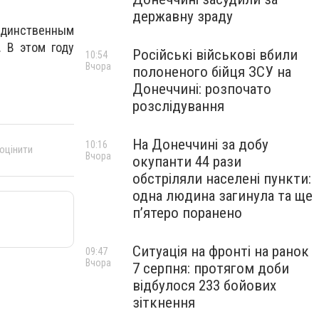
державну зраду
 единственным
 В этом году
Російські військові вбили
10:54
Вчора
полоненого бійця ЗСУ на
Донеччині: розпочато
розслідування
На Донеччині за добу
10:16
 оцінити
Вчора
окупанти 44 рази
обстріляли населені пункти:
одна людина загинула та ще
пʼятеро поранено
Ситуація на фронті на ранок
09:47
Вчора
7 серпня: протягом доби
відбулося 233 бойових
зіткнення