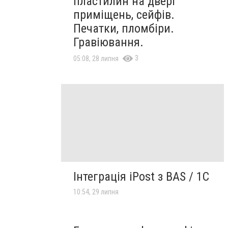
пластилин на двері
приміщень, сейфів.
Печатки, пломбіри.
Гравіювання.
3
05:08, 28 липня
Інтеграція iPost з BAS / 1C
10:54, 29 липня