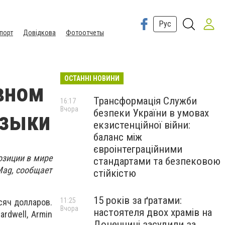
Рус
порт
Довідкова
Фотоотчеты
ОСТАННІ НОВИНИ
авном
Трансформація Служби
16:17
Вчора
безпеки України в умовах
узыки
екзистенційної війни:
баланс між
євроінтеграційними
озиции в мире
стандартами та безпековою
Mag, сообщает
стійкістю
15 років за ґратами:
11:25
сяч долларов.
Вчора
настоятеля двох храмів на
rdwell, Armin
Донеччині засудили за