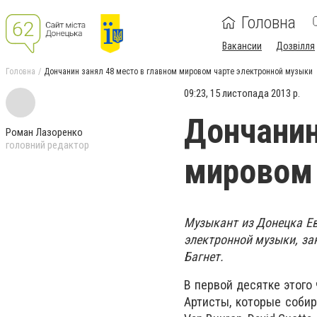
Головна
Вакансии
Дозвілля
Головна
Дончанин занял 48 место в главном мировом чарте электронной музыки
09:23, 15 листопада 2013 р.
Дончанин
Роман Лазоренко
головний редактор
мировом 
Музыкант из Донецка Ев
электронной музыки, за
Багнет.
В первой десятке этого
Артисты, которые собир