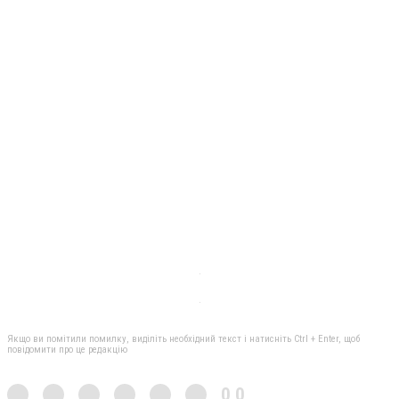
Якщо ви помітили помилку, виділіть необхідний текст і натисніть Ctrl + Enter, щоб
повідомити про це редакцію
0,0