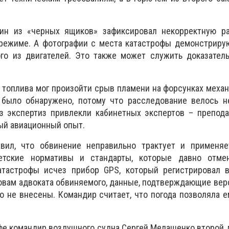
ин из «черных ящиков» зафиксировал некорректную ра
 режиме. А фотографии с места катастрофы демонстриру
го из двигателей. Это также может служить доказатель
о топлива мог произойти срыв пламени на форсунках механ
 было обнаружено, потому что расследование велось 
из экспертиз привлекли кабинетных экспертов – препода
ый авиационный опыт.
вил, что обвинение неправильно трактует и применяе
етские нормативы и стандарты, которые давно отме
атастрофы исчез прибор GPS, который регистрировал 
словам адвоката обвиняемого, данные, подтверждающие вер
ло не внесены. Командир считает, что погода позволяла 
е командир воздушного судна Сергей Мелашенко второй 