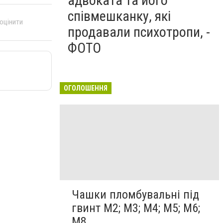
адвоката та його
співмешканку, які
 оцінити
продавали психотропи, -
ФОТО
ОГОЛОШЕННЯ
Чашки пломбувальні під
гвинт М2; М3; М4; М5; М6;
М8