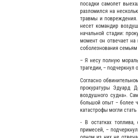
посадки самолет выеха
разломился на нескольк
травмы и повреждения. 
несет командир воздуш
начальной стадии: прок
момент он отвечает на 
соболезнования семьям 
– Я несу полную мораль
трагедии, – подчеркнул о
Согласно обвинительном
прокуратуры Эдуард До
воздушного судна». Са
большой опыт – более ч
катастрофы могли стать
- В остатках топлива,
примесей, – подчеркнул
одном из них не отвеча