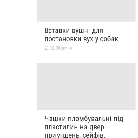
Вставки вушні для
постановки вух у собак
20:02, 30 липня
Чашки пломбувальні під
пластилин на двері
приміщень, сейфів.