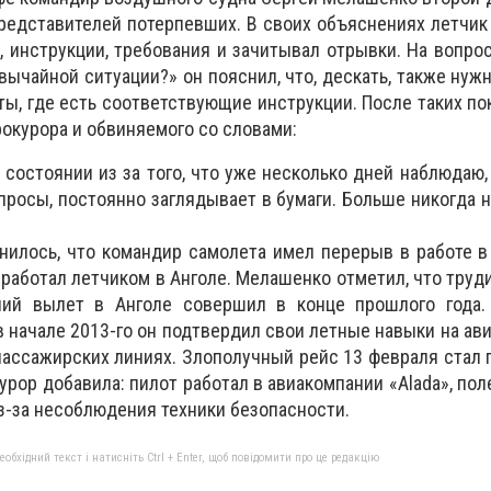
редставителей потерпевших. В своих объяснениях летчик
 инструкции, требования и зачитывал отрывки. На вопрос
вычайной ситуации?» он пояснил, что, дескать, также нуж
ы, где есть соответствующие инструкции. После таких по
рокурора и обвиняемого со словами:
состоянии из­ за того, что уже несколько дней наблюдаю,
просы, постоянно заглядывает в бумаги. Больше никогда н
нилось, что командир самолета имел перерыв в работе в
 работал летчиком в Анголе. Мелашенко отметил, что труд
ний вылет в Анголе совершил в конце прошлого года.
в начале 2013-го он подтвердил свои летные навыки на ав
 пассажирских линиях. Злополучный рейс 13 февраля стал
курор добавила: пилот работал в авиакомпании «Alada», по
з-за несоблюдения техники безопасности.
бхідний текст і натисніть Ctrl + Enter, щоб повідомити про це редакцію