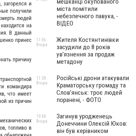
мешканці окупованого
, загорелся и
міста помітили
ьные получили
небезпечного павука, -
 смерть людей
ВІДЕО
находится на
ния. В данный
Жителя Костянтинівки
ашенко принес
11:56
Вчора
засудили до 8 років
ув’язнення за продаж
знать причину
метадону
Російські дрони атакували
11:28
 транспортной
Вчора
Краматорську громаду та
ти командира
Слов’янськ: троє людей
ив, что имеет
поранені, - ФОТО
ной из причин
Загинув уродженець
10:58
механических
Вчора
Донеччини Олексій Юков:
ов, топливо в
він був керівником
ка обнаружена