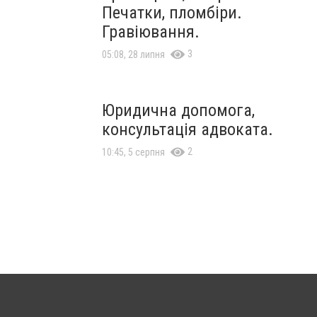
Печатки, пломбіри.
Гравіювання.
3
05:08, 28 липня
Юридична допомога,
консультація адвоката.
2
10:45, 5 серпня