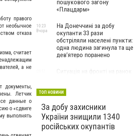
пошукового загону
«Плацдарм»
боту правого
На Донеччині за добу
ют необычное
10:23
Вчора
окупанти 33 рази
ством отказа
обстріляли населені пункти:
одна людина загинула та ще
изма, считает
девʼятеро поранено
ненадлежащим
вателей, а не
Ситуація на фронті на ранок
09:51
Вчора
6 серпня: протягом доби
відбулося 261 бойове
т документы,
зіткнення
ТОП НОВИНИ
нены. Летчик
все данные о
За добу захисники
сию о «сдвиге
України знищили 1340
ему выполнять
російських окупантів
день отвечает