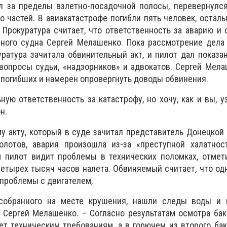
л за пределы взлетно-посадочной полосы, перевернулся
о частей. В авиакатастрофе погибли пять человек, остал
Прокуратура считает, что ответственность за аварию и
ного судна Сергей Мелашенко. Пока рассмотрение дела 
уратура зачитала обвинительный акт, и пилот дал показа
вопросы судьи, «надзорников» и адвокатов. Сергей Мел
погибших и намерен опровергнуть доводы обвинения.
ную ответственность за катастрофу, но хочу, как и вы, у
н.
у акту, который в суде зачитал представитель Донецкой
лотов, авария произошла из-за «преступной халатнос
м пилот видит проблемы в технических поломках, отмет
етырех тысяч часов налета. Обвиняемый считает, что од
 проблемы с двигателем,
 собранного на месте крушения, нашли следы воды и 
 Сергей Мелашенко. – Согласно результатам осмотра бак
ет техническим требованиям, а в горючем из второго ба