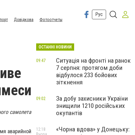
Рус
порт
Довідкова
Фотоотчеты
ОСТАННІ НОВИНИ
Ситуація на фронті на ранок
09:47
7 серпня: протягом доби
ливе
відбулося 233 бойових
зіткнення
имеси
За добу захисники України
09:02
знищили 1210 російських
ного самолета
окупантів
«Чорна вдова» у Донецьку:
12:18
емя аварийной
Вчора