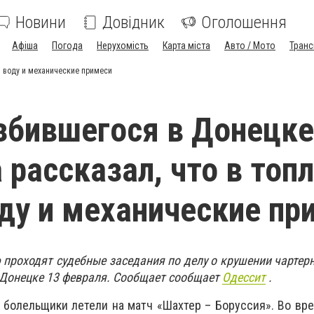
Новини
Довідник
Оголошення
Афіша
Погода
Нерухомість
Карта міста
Авто / Мото
Транс
и воду и механические примеси
збившегося в Донецке
 рассказал, что в топ
ду и механические пр
 проходят судебные заседания по делу о крушении чартер
в Донецке 13 февраля. Сообщает сообщает
Одессит
.
 болельщики летели на матч «Шахтер – Боруссия». Во вр