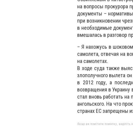
на вопросы прокурора п
документы – нормативы,
при возникновении чрез
в необходимые документ
вмешалась в разговор п
– Я нахожусь в шоковом 
самолета, отвечая на во
на самолетах.
В ходе суда также выяс
злополучного вылета он
в 2012 году, а послед
возвращения в Украину 
стал вновь работать на
ангольского. На что про
странах ЕС запрещены и
Якщо ви помітили помилку, виділіть нео