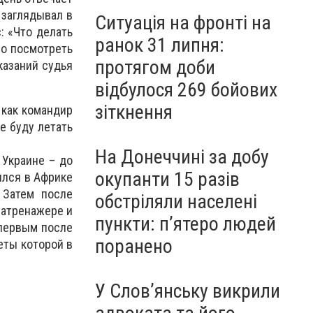
 заглядывал в
Ситуація на фронті на
: «Что делать
ранок 31 липня:
но посмотреть
протягом доби
казаний судья
відбулося 269 бойових
зіткнення
 как командир
е буду летать
На Донеччині за добу
 Украине – до
окупанти 15 разів
ился в Африке
 Затем после
обстріляли населені
иатренажере и
пункти: пʼятеро людей
 первым после
поранено
леты которой в
У Слов’янську викрили