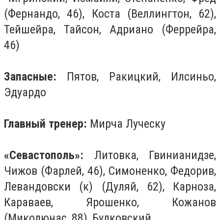
(Фернандо, 46), Коста (Веллингтон, 62),
Тейшейра, Тайсон, Адриано (Феррейра,
46)
Запасные:
Пятов, Ракицкий, Илсиньо,
Эдуардо
Главный тренер:
Мирча Луческу
«Севастополь»:
Литовка, Гвинианидзе,
Чижов (Фарлей, 46), Симоненко, Федорив,
Левандовски (к) (Дуляй, 62), Карноза,
Караваев, Ярошенко, Кожанов
(Миколюнас, 88), Будковский