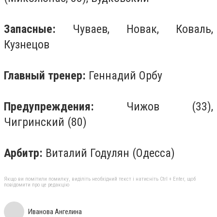
Запасные:
Чуваев, Новак, Коваль,
Кузнецов
Главный тренер:
Геннадий Орбу
Предупреждения:
Чижов (33),
Чигринский (80)
Арбитр:
Виталий Годулян (Одесса)
Якщо ви помітили помилку, виділіть необхідний текст і натисніть Ctrl + Enter, щоб
повідомити про це редакцію
Иванова Ангелина