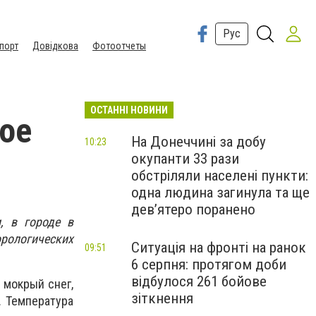
Рус
порт
Довідкова
Фотоотчеты
ОСТАННІ НОВИНИ
ое
На Донеччині за добу
10:23
окупанти 33 рази
обстріляли населені пункти:
одна людина загинула та ще
девʼятеро поранено
, в городе в
ологических
Ситуація на фронті на ранок
09:51
6 серпня: протягом доби
відбулося 261 бойове
 мокрый снег,
зіткнення
. Температура