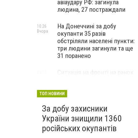
авіаудару РФ: загинула
людина, 27 постраждали
На Донеччині за добу
10:26
Вчора
окупанти 35 разів
обстріляли населені пункти:
три людини загинули та ще
31 поранено
Ситуація на фронті на ранок
09:32
Вчора
5 серпня: протягом доби
відбулося 259 бойових
зіткнень
ТОП НОВИНИ
За добу захисники
України знищили 1360
російських окупантів