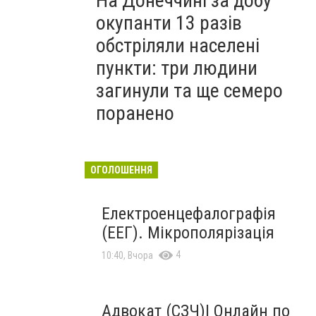
На Донеччині за добу
окупанти 13 разів
обстріляли населені
пункти: три людини
загинули та ще семеро
поранено
ОГОЛОШЕННЯ
Електроенцефалографія
(ЕЕГ). Мікрополярізація
4
10:40, Вчора
Адвокат (СЗЧ)| Онлайн по