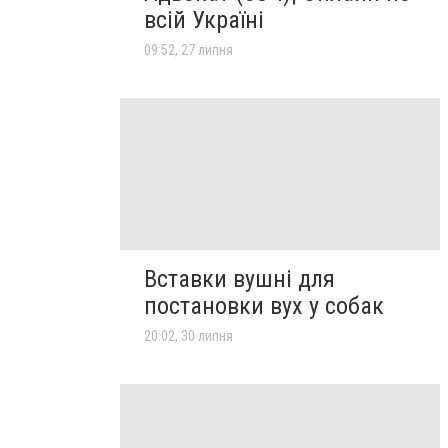
всій Україні
09:52, 27 липня
Вставки вушні для
постановки вух у собак
20:02, 30 липня