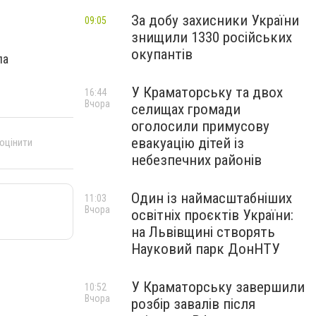
За добу захисники України
09:05
знищили 1330 російських
окупантів
ла
У Краматорську та двох
16:44
Вчора
селищах громади
оголосили примусову
евакуацію дітей із
 оцінити
небезпечних районів
Один із наймасштабніших
11:03
Вчора
освітніх проєктів України:
на Львівщині створять
Науковий парк ДонНТУ
У Краматорську завершили
10:52
Вчора
розбір завалів після