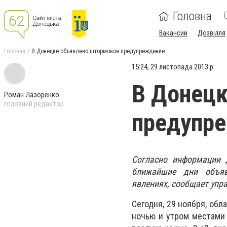
Головна
Вакансии
Дозвілля
Головна
В Донецке объявлено штормовое предупреждение
15:24, 29 листопада 2013 р.
В Донецк
Роман Лазоренко
головний редактор
предупр
Согласно информации Д
ближайшие дни объяв
явлениях, сообщает упр
Сегодня, 29 ноября, об
ночью и утром местами 