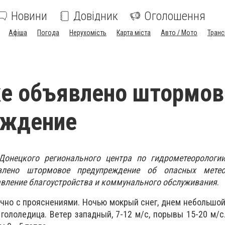
Новини
Довідник
Оголошення
Афіша
Погода
Нерухомість
Карта міста
Авто / Мото
Транс
е объявлено штормов
еждение
онецкого регионального центра по гидрометеорологии
лено штормовое предупреждение об опасных метеор
авление благоустройства и коммунального обслуживания
.
лачно с прояснениями. Ночью мокрый снег, днем небольшой
гололедица. Ветер западный, 7-12 м/c, порывы 15-20 м/c