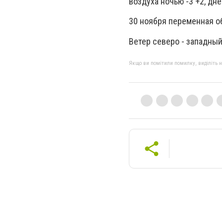
воздуха ночью -3 +2, днем
30 ноября переменная об
Ветер северо - западный,
Якщо ви помітили помилку, виділіть нео