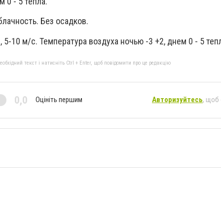
 0 - 5 тепла.
лачность. Без осадков.
 5-10 м/c. Температура воздуха ночью -3 +2, днем 0 - 5 теп
бхідний текст і натисніть Ctrl + Enter, щоб повідомити про це редакцію
0,0
Оцініть першим
Авторизуйтесь
, щоб