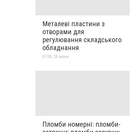
Металеві пластини з
отворами для
регулювання складського
обладнання
07:08, 28 липня
Пломби номерні: пломби-