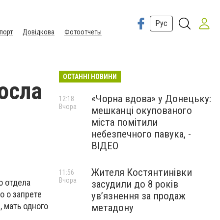
Рус
порт
Довідкова
Фотоотчеты
ОСТАННІ НОВИНИ
осла
«Чорна вдова» у Донецьку:
12:18
Вчора
мешканці окупованого
міста помітили
небезпечного павука, -
ВІДЕО
Жителя Костянтинівки
11:56
Вчора
о отдела
засудили до 8 років
о о запрете
ув’язнення за продаж
, мать одного
метадону