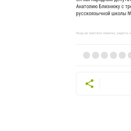
Анатолию Близнюку с тр
русскоязычной школы №2
Якщо ви помітили помилку, виділіть нео