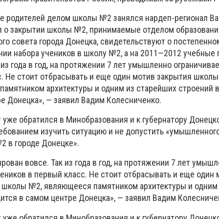
ве родителей делом школы №2 занялся нардеп-регионал В
я о закрытии школы №2, принимаемые отделом образовани
го совета города Донецка, свидетельствуют о постепенно
ии набора учеников в школу №2, а на 2011—2012 учебные г
 из года в год, на протяжении 7 лет умышленно ограничива
с. Не стоит отбрасывать и еще один мотив закрытия школы
амятником архитектуры и одним из старейших строений в
ре Донецка», — заявил Вадим Колесниченко.
т уже обратился в Минобразования и к губернатору Донецк
ебованием изучить ситуацию и не допустить «умышленног
 в городе Донецке».
ирован вовсе. Так из года в год, на протяжении 7 лет умыш
еников в первый класс. Не стоит отбрасывать и еще один 
 школы №2, являющееся памятником архитектуры и одним
дится в самом центре Донецка», — заявил Вадим Колесниче
т уже обратился в Минобразования и к губернатору Донецк