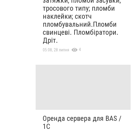
затяжки; пломби засувки;
тросового типу; пломби
наклейки; скотч
пломбувальний.Пломби
свинцеві. Пломбіратори.
Дріт.
4
05:08, 28 липня
Оренда сервера для BAS /
1C