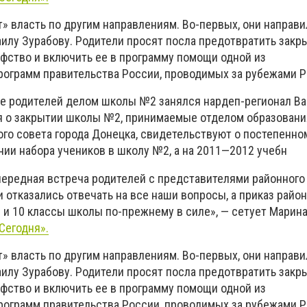
» власть по другим направлениям. Во-первых, они направ
аилу Зурабову. Родители просят посла предотвратить закр
ефство и включить ее в программу помощи одной из
ограмм правительства России, проводимых за рубежами Р
ве родителей делом школы №2 занялся нардеп-регионал В
я о закрытии школы №2, принимаемые отделом образовани
го совета города Донецка, свидетельствуют о постепенно
ии набора учеников в школу №2, а на 2011—2012 учебн
чередная встреча родителей с представителями районного
 отказались отвечать на все наши вопросы, а приказ район
 и 10 классы школы по-прежнему в силе», — сетует Марина
Сегодня».
» власть по другим направлениям. Во-первых, они направ
аилу Зурабову. Родители просят посла предотвратить закр
ефство и включить ее в программу помощи одной из
ограмм правительства России, проводимых за рубежами Р