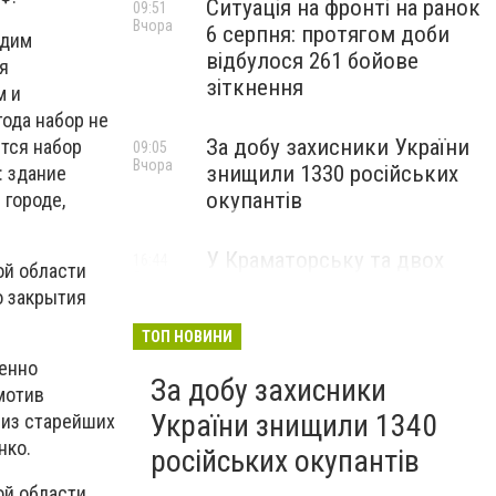
Ситуація на фронті на ранок
09:51
Вчора
6 серпня: протягом доби
адим
відбулося 261 бойове
я
зіткнення
м и
ода набор не
За добу захисники України
ется набор
09:05
Вчора
знищили 1330 російських
: здание
окупантів
 городе,
У Краматорську та двох
16:44
ой области
5 серпня
селищах громади
о закрытия
оголосили примусову
евакуацію дітей із
ТОП НОВИНИ
небезпечних районів
ленно
За добу захисники
мотив
України знищили 1340
 из старейших
нко.
російських окупантів
ой области