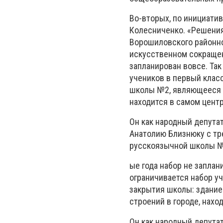
Во-вторых, по инициати
Колесниченко. «Решени
Ворошиловского районно
искусственном сокращен
запланирован вовсе. Так
учеников в первый клас
школы №2, являющееся п
находится в самом цент
Он как народный депута
Анатолию Близнюку с тр
русскоязычной школы №2
ые года набор не заплан
ограничивается набор уч
закрытия школы: здание
строений в городе, нахо
Он как народный депута