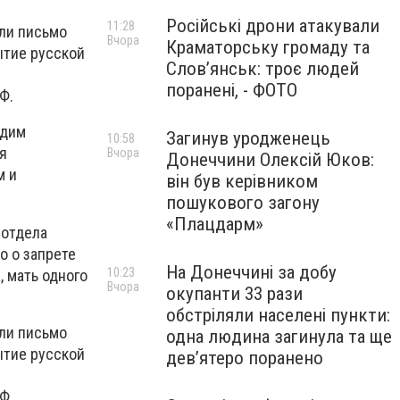
Російські дрони атакували
11:28
или письмо
Вчора
Краматорську громаду та
ытие русской
Слов’янськ: троє людей
поранені, - ФОТО
Ф.
адим
Загинув уродженець
10:58
я
Вчора
Донеччини Олексій Юков:
м и
він був керівником
пошукового загону
«Плацдарм»
 отдела
о о запрете
На Донеччині за добу
10:23
, мать одного
Вчора
окупанти 33 рази
обстріляли населені пункти:
или письмо
одна людина загинула та ще
ытие русской
девʼятеро поранено
Ф.