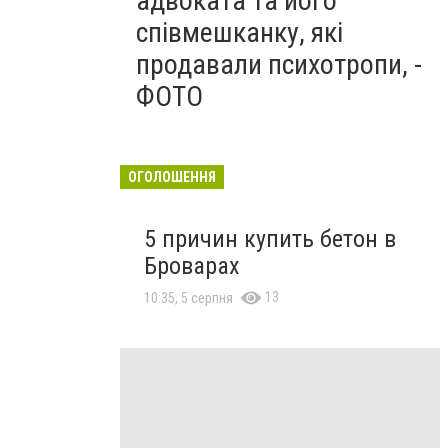
адвоката та його
співмешканку, які
продавали психотропи, -
ФОТО
ОГОЛОШЕННЯ
5 причин купить бетон в
Броварах
13
10:35, 5 серпня