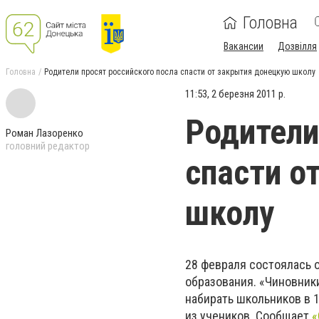
Головна
Вакансии
Дозвілля
Головна
Родители просят российского посла спасти от закрытия донецкую школу
11:53, 2 березня 2011 р.
Родители
Роман Лазоренко
головний редактор
спасти о
школу
28 февраля состоялась 
образования. «Чиновники
набирать школьников в 1
из учеников. Сообщает
«