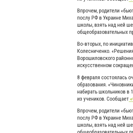
Впрочем, родители «бьют
послу РФ в Украине Мих
школы, взять над ней ш
общеобразовательных пр
Во-вторых, по инициати
Колесниченко. «Решени
Ворошиловского районно
искусственном сокращен
8 февраля состоялась о
образования. «Чиновники
набирать школьников в 1
из учеников. Сообщает
«
Впрочем, родители «бьют
послу РФ в Украине Мих
школы, взять над ней ш
общеобразовательных пр