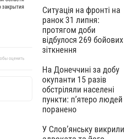
о закрытия
Ситуація на фронті на
ранок 31 липня:
протягом доби
відбулося 269 бойових
зіткнення
тобы оценить
На Донеччині за добу
окупанти 15 разів
обстріляли населені
пункти: пʼятеро людей
поранено
У Слов’янську викрили