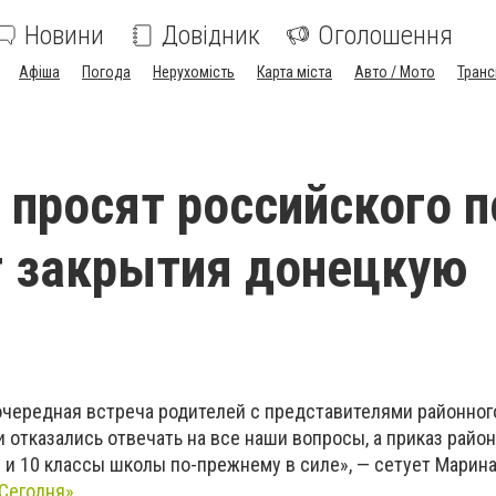
Новини
Довідник
Оголошення
Афіша
Погода
Нерухомість
Карта міста
Авто / Мото
Транс
 просят российского п
т закрытия донецкую
очередная встреча родителей с представителями районног
 отказались отвечать на все наши вопросы, а приказ район
 и 10 классы школы по-прежнему в силе», — сетует Марина
Сегодня».