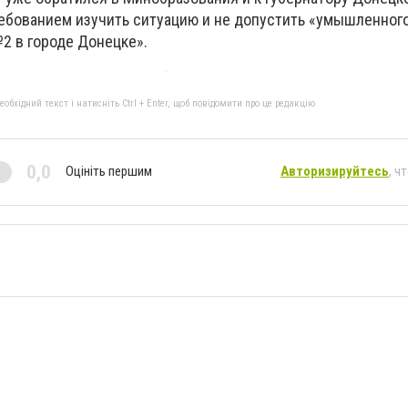
ебованием изучить ситуацию и не допустить «умышленног
 в городе Донецке».
бхідний текст і натисніть Ctrl + Enter, щоб повідомити про це редакцію
0,0
Оцініть першим
Авторизируйтесь
, ч