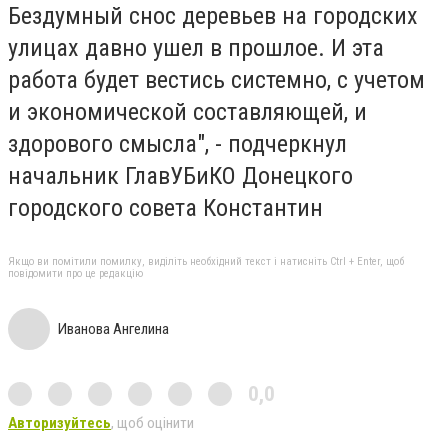
Бездумный снос деревьев на городских
улицах давно ушел в прошлое. И эта
работа будет вестись системно, с учетом
и экономической составляющей, и
здорового смысла", - подчеркнул
начальник ГлавУБиКО Донецкого
городского совета Константин
Якщо ви помітили помилку, виділіть необхідний текст і натисніть Ctrl + Enter, щоб
повідомити про це редакцію
Иванова Ангелина
0,0
Авторизуйтесь
, щоб оцінити