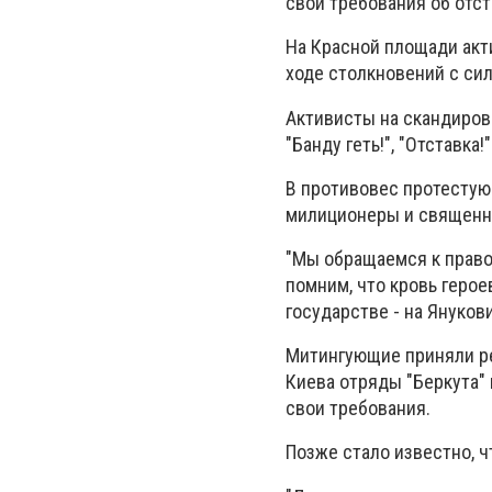
свои требования об отст
На Красной площади акт
ходе столкновений с си
Активисты на скандировал
"Банду геть!", "Отставка!"
В противовес протестую
милиционеры и священни
"Мы обращаемся к право
помним, что кровь герое
государстве - на Януков
Митингующие приняли ре
Киева отряды "Беркута" 
свои требования.
Позже стало известно, 