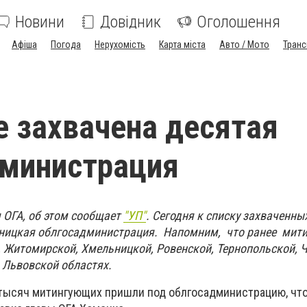
Новини
Довідник
Оголошення
Афіша
Погода
Нерухомість
Карта міста
Авто / Мото
Транс
е захвачена десятая
дминистрация
 ОГА, об этом сообщает
"УП"
. Сегодня к списку захваченны
нницкая облгосадминистрация. Напомним, что ранее мит
, Житомирской, Хмельницкой, Ровенской, Тернопольской, 
 Львовской областях.
 тысяч митингующих пришли под облгосадминистрацию, чт