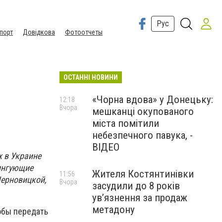
Рус
порт
Довідкова
Фотоотчеты
ОСТАННІ НОВИНИ
«Чорна вдова» у Донецьку:
12:18
Вчора
мешканці окупованого
міста помітили
небезпечного павука, -
ВІДЕО
х в Украине
ингующие
Жителя Костянтинівки
11:56
Черновицкой,
Вчора
засудили до 8 років
ув’язнення за продаж
метадону
обы передать