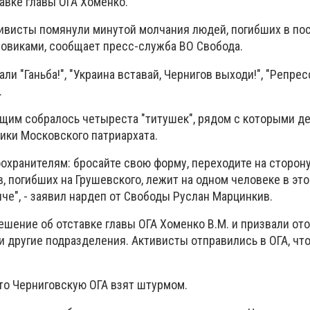
авке главы ОГА Хоменко.
ивисты помянули минутой молчания людей, погибших в по
ловиками, сообщает пресс-служба ВО Свобода.
и "Ганьба!", "Украина вставай, Чернигов выходи!", "Репресс
.
щим собралось четыреста "титушек", рядом с которыми д
ки Московского патриархата.
охранителям: бросайте свою форму, переходите на сторон
в, погибших на Грушевского, лежит на одном человеке в эт
иче", - заявил нардеп от Свободы Руслан Марцинкив.
шение об отставке главы ОГА Хоменко В.М. и призвали ото
и другие подразделения. Активисты отправились в ОГА, чт
что Черниговскую ОГА взят штурмом.