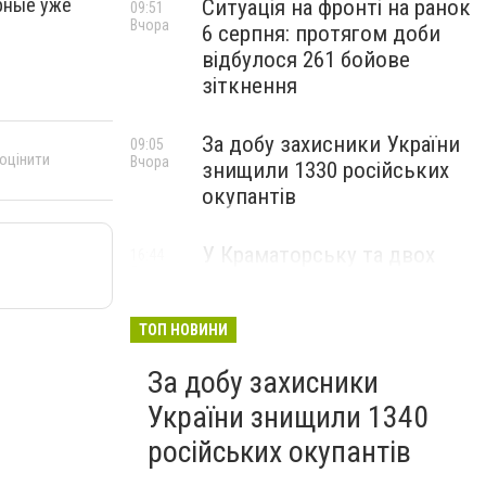
рные уже
Ситуація на фронті на ранок
09:51
Вчора
6 серпня: протягом доби
відбулося 261 бойове
зіткнення
За добу захисники України
09:05
 оцінити
Вчора
знищили 1330 російських
окупантів
У Краматорську та двох
16:44
5 серпня
селищах громади
оголосили примусову
евакуацію дітей із
ТОП НОВИНИ
небезпечних районів
За добу захисники
України знищили 1340
російських окупантів