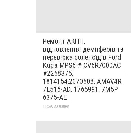
Ремонт АКПП,
відновлення демпферів та
перевірка соленоїдів Ford
Kuga MPS6 # CV6R7000AC
#2258375,
1814154,2070508, AMAV4R
7L516-AD, 1765991, 7M5P
6375-AE
11:59, 30 липня