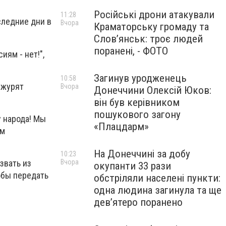
Російські дрони атакували
11:28
следние дни в
Вчора
Краматорську громаду та
Слов’янськ: троє людей
поранені, - ФОТО
иям - нет!",
Загинув уродженець
10:58
ежурят
Вчора
Донеччини Олексій Юков:
він був керівником
пошукового загону
у народа! Мы
«Плацдарм»
ом
На Донеччині за добу
10:23
Вчора
звать из
окупанти 33 рази
обы передать
обстріляли населені пункти:
одна людина загинула та ще
девʼятеро поранено