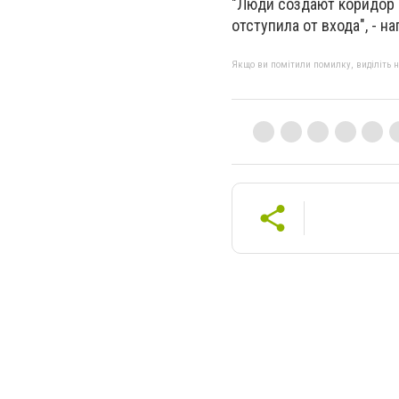
"Люди создают коридор 
отступила от входа", - н
Якщо ви помітили помилку, виділіть нео