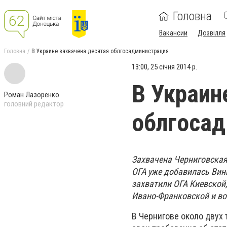
Головна
Вакансии
Дозвілля
Головна
В Украине захвачена десятая облгосадминистрация
13:00, 25 січня 2014 р.
В Украин
Роман Лазоренко
головний редактор
облгоса
Захвачена Черниговская
ОГА уже добавилась Ви
захватили ОГА Киевской
Ивано-Франковской и во
В Чернигове около двух