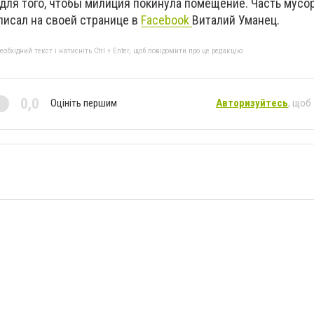
для того, чтобы милиция покинула помещение. Часть мусо
аписал на своей странице в
Facebook
Виталий Уманец.
бхідний текст і натисніть Ctrl + Enter, щоб повідомити про це редакцію
0,0
Оцініть першим
Авторизуйтесь
, щоб