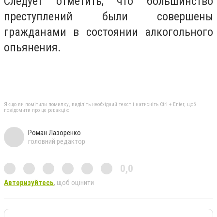
Следует отметить, что большинство
преступлений были совершены
гражданами в состоянии алкогольного
опьянения.
Якщо ви помітили помилку, виділіть необхідний текст і натисніть Ctrl + Enter, щоб
повідомити про це редакцію
Роман Лазоренко
головний редактор
0,0
Авторизуйтесь
, щоб оцінити