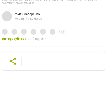
Якщо ви помітили помилку, виділіть необхідний текст і натисніть Ctrl + Enter, щоб
повідомити про це редакцію
Роман Лазоренко
головний редактор
0,0
Авторизуйтесь
, щоб оцінити