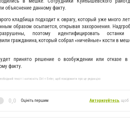
ходились в мешке. Сотрудники Куйбышевского райот
ли объяснение данному факту.
тарого кладбища подходит к оврагу, который уже много ле
нным образом осыпается, открывая захоронения. Надгроб
разрушены, поэтому идентифицировать останки 
вили гражданина, который собрал «ничейные» кости в мешо
удет принято решение о возбуждении или отказе в
ому факту.
бхідний текст і натисніть Ctrl + Enter, щоб повідомити про це редакцію
0,0
Оцініть першим
Авторизуйтесь
, щоб