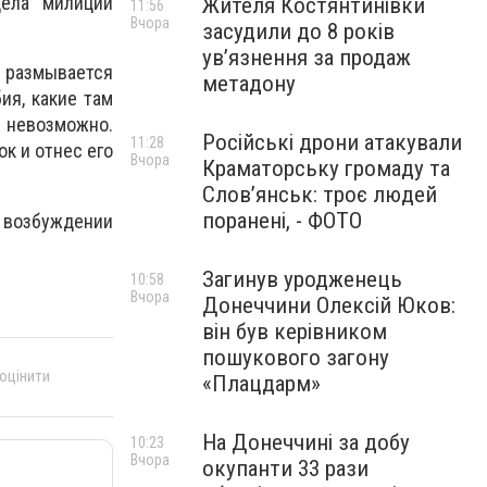
дела милиции
Жителя Костянтинівки
11:56
Вчора
засудили до 8 років
ув’язнення за продаж
т размывается
метадону
ия, какие там
невозможно.
Російські дрони атакували
11:28
к и отнес его
Вчора
Краматорську громаду та
Слов’янськ: троє людей
поранені, - ФОТО
 возбуждении
Загинув уродженець
10:58
Вчора
Донеччини Олексій Юков:
він був керівником
пошукового загону
 оцінити
«Плацдарм»
На Донеччині за добу
10:23
Вчора
окупанти 33 рази