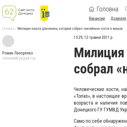
Головна
Вакансии
Дозвілля
Головна
Милиция нашла дончанина, который собрал «ничейные» кости в мешок
15:29, 12 травня 2011 р.
Милиция 
Роман Лазоренко
головний редактор
собрал «
Человеческие кости, на
«Топаз», в настоящее в
возраста и наличия по
Донецкого ГУ ГУМВД Укр
Само по себе обнаружени