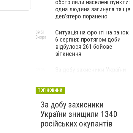
обстріляли населені пункти:
одна людина загинула та ще
девʼятеро поранено
Ситуація на фронті на ранок
09:51
Вчора
6 серпня: протягом доби
відбулося 261 бойове
зіткнення
За добу захисники України
09:05
Вчора
знищили 1330 російських
окупантів
ТОП НОВИНИ
За добу захисники
України знищили 1340
російських окупантів