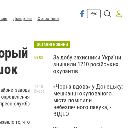
Рус
порт
Довідкова
Фотоотчеты
ОСТАННІ НОВИНИ
торый
За добу захисники України
09:02
знищили 1210 російських
шок
окупантів
«Чорна вдова» у Донецьку:
12:18
районе завода
Вчора
мешканці окупованого
 определения
міста помітили
пресс-служба
небезпечного павука, -
ВІДЕО
звало то, что