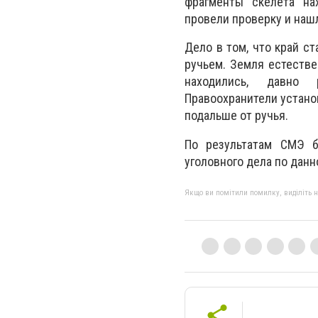
фрагменты скелета на
провели проверку и наш
Дело в том, что край с
ручьем. Земля естестве
находились, давно 
Правоохранители устано
подальше от ручья.
По результатам СМЭ б
уголовного дела по данн
Якщо ви помітили помилку, виділіть нео