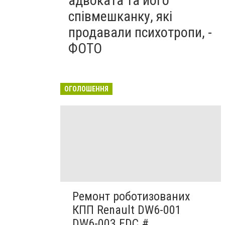
адвоката та його
співмешканку, які
продавали психотропи, -
ФОТО
ОГОЛОШЕННЯ
Ремонт роботизованих
КПП Renault DW6-001
DW6-003 EDC #