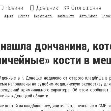
Новини
Довідник
Оголошення
Афіша
Погода
Нерухомість
Карта міста
Авто / Мото
Транс
нашла дончанина, ко
ничейные» кости в ме
йденные в г. Донецке недалеко от старого кладбища в 
ремя направлены на
судебно-медицинскую экспертизу
для
вреждений криминального характера. Об этом сообщает 
аины в Донецкой области.
е костей на кладбище неудивительно, а резонанс в СМИ вы