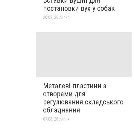
Вставки вушні для
постановки вух у собак
20:02, 30 липня
Металеві пластини з
отворами для
регулювання складського
обладнання
07:08, 28 липня