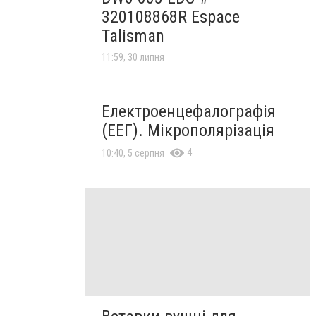
320108868R Espace
Talisman
11:59, 30 липня
Електроенцефалографія
(ЕЕГ). Мікрополярізація
4
10:40, 5 серпня