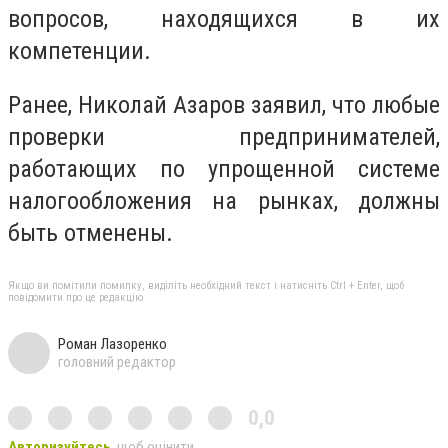
вопросов, находящихся в их
компетенции.
Ранее, Николай Азаров заявил, что любые
проверки предпринимателей,
работающих по упрощенной системе
налогообложения на рынках, должны
быть отменены.
Якщо ви помітили помилку, виділіть необхідний текст і натисніть Ctrl + Enter, щоб
повідомити про це редакцію
Роман Лазоренко
головний редактор
0,0
Авторизуйтесь
, щоб оцінити