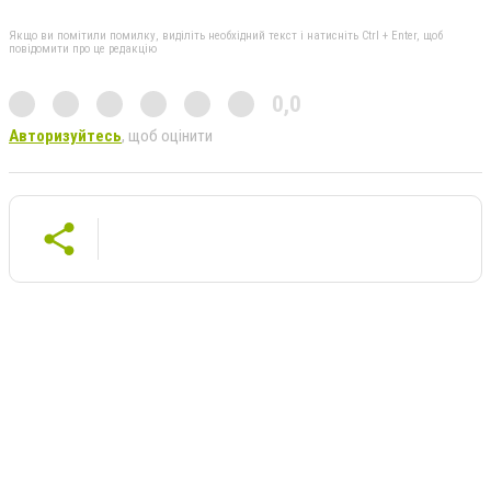
Якщо ви помітили помилку, виділіть необхідний текст і натисніть Ctrl + Enter, щоб
повідомити про це редакцію
0,0
Авторизуйтесь
, щоб оцінити