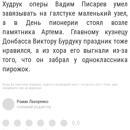
Худрук оперы Вадим Писарев умел
завязывать на галстуке маленький узел,
а в День пионерии стоял возле
памятника Артема. Главному кузнецу
Донбасса Виктору Бурдуку праздник тоже
нравился, а из хора его выгнали из-за
того, что он забрал у одноклассника
пирожок.
Якщо ви помітили помилку, виділіть необхідний текст і натисніть Ctrl + Enter, щоб
повідомити про це редакцію
Роман Лазоренко
головний редактор
0,0