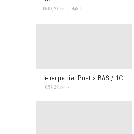
4
05:08, 28 липня
Інтеграція iPost з BAS / 1C
10:54, 29 липня