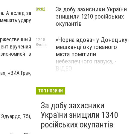
За добу захисники України
09:02
а. А вслед за
знищили 1210 російських
помешать удару
окупантів
оржественный
«Чорна вдова» у Донецьку:
12:18
Вчора
мент вручения
мешканці окупованого
изиономией в
міста помітили
небезпечного павука, -
ВІДЕО
n, «ВИА Гра»,
Жителя Костянтинівки
11:56
Вчора
засудили до 8 років
ТОП НОВИНИ
ув’язнення за продаж
За добу захисники
метадону
України знищили 1340
Эдуардо, 75),
російських окупантів