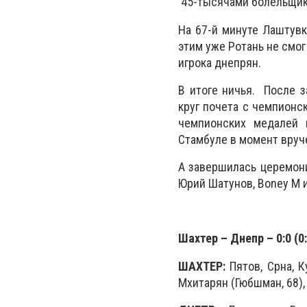
45-тысячами болельщико
На 67-й минуте Лаштувк
этим уже Ротань не смог
игрока днепрян.
В итоге ничья. После 
круг почета с чемпионс
чемпионских медалей 
Стамбуле в момент вруч
А завершилась церемони
Юрий Шатунов, Boney M и
Шахтер – Днепр – 0:0 (0:
ШАХТЕР:
Пятов, Срна, К
Мхитарян (Гюбшман, 68),