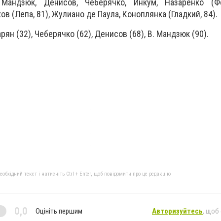
андзюк, Денисов, Чеберячко, Инкум, Назаренко (Фе
ов (Лепа, 81), Жулиано де Паула, Коноплянка (Гладкий, 84).
рян (32), Чеберячко (62), Денисов (68), В. Мандзюк (90).
бхідний текст і натисніть Ctrl + Enter, щоб повідомити про це редакцію
0,0
Оцініть першим
Авторизуйтесь
, щоб