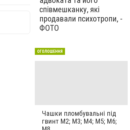
адвоката та його
співмешканку, які
продавали психотропи, -
ФОТО
ОГОЛОШЕННЯ
Чашки пломбувальні під
гвинт М2; М3; М4; М5; М6;
М8