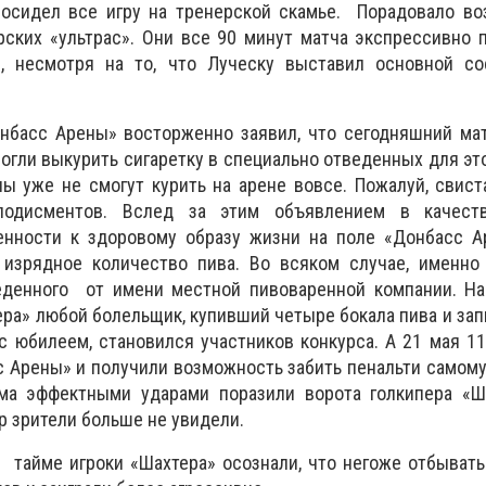
осидел все игру на тренерской скамье. Порадовало во
рских «ультрас». Они все 90 минут матча экспрессивно
, несмотря на то, что Луческу выставил основной сос
нбасс Арены» восторженно заявил, что сегодняшний мат
огли выкурить сигаретку в специально отведенных для это
ы уже не смогут курить на арене вовсе. Пожалуй, свист
одисментов. Вслед за этим объявлением в качеств
енности к здоровому образу жизни на поле «Донбасс 
 изрядное количество пива. Во всяком случае, именн
еденного от имени местной пивоваренной компании. Н
ра» любой болельщик, купивший четыре бокала пива и за
 юбилеем, становился участников конкурса. А 21 мая 1
 Арены» и получили возможность забить пенальти самом
ма эффектными ударами поразили ворота голкипера «Ша
ер зрители больше не увидели.
м тайме игроки «Шахтера» осознали, что негоже отбыват