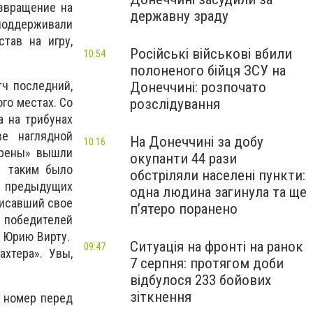
звращение на
державну зраду
 поддерживали
тав на игру,
Російські військові вбили
10:54
полоненого бійця ЗСУ на
ч последний,
Донеччині: розпочато
го местах. Со
розслідування
а на трибунах
е наглядной
На Донеччині за добу
10:16
Арены» вышли
окупанти 44 рази
о таким было
обстріляли населені пункти:
а предыдущих
одна людина загинула та ще
писавший свое
пʼятеро поранено
1 победителей
у Юрию Вирту.
Ситуація на фронті на ранок
09:47
хтера». Увы,
7 серпня: протягом доби
відбулося 233 бойових
зіткнення
ь номер перед