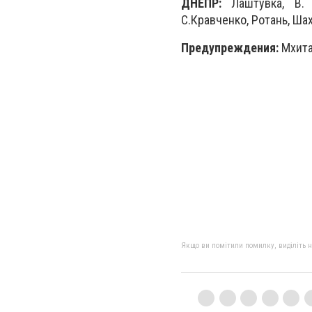
ДНЕПР:
Лаштувка, В. М
С.Кравченко, Ротань, Шах
Предупреждения:
Мхита
Якщо ви помітили помилку, виділіть нео