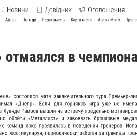
Новини
Довідник
Оголошення
Афіша
Погода
Нерухомість
Карта міста
Авто / Мото
Транс
 отмаялся в чемпион
ене» состоялся матч заключительного тура Премьер-лиг
нимал «Днепр». Если для горняков игра уже не имела
е Хуанде Рамоса вышли на встречу предельно мотивиров
нс обойти «Металлист» и завоевать бронзовые медал
их команд ярко проявилась в поведении тренеров. Испа
вно жестикулируя, периодически забегая за границы тре