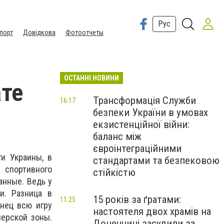
Рус
порт
Довідкова
Фотоотчеты
ОСТАННІ НОВИНИ
ате
Трансформація Служби
16:17
безпеки України в умовах
екзистенційної війни:
баланс між
євроінтеграційними
и Украины, в
стандартами та безпековою
 спортивного
стійкістю
анные. Ведь у
и. Разница в
15 років за ґратами:
11:25
нец всю игру
настоятеля двох храмів на
нерской зоны.
Донеччині засудили за