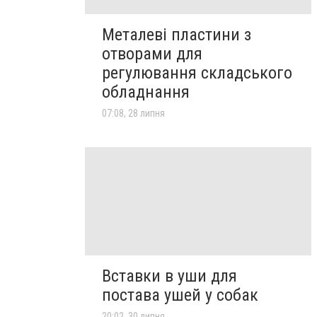
Металеві пластини з
отворами для
регулювання складського
обладнання
07:08, 28 липня
Вставки в уши для
постава ушей у собак
20:02, 30 липня