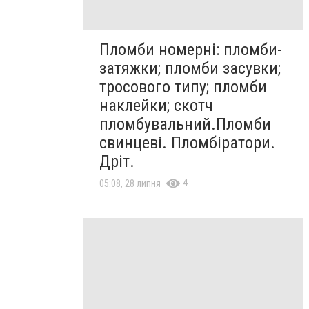
Пломби номерні: пломби-
затяжки; пломби засувки;
тросового типу; пломби
наклейки; скотч
пломбувальний.Пломби
свинцеві. Пломбіратори.
Дріт.
4
05:08, 28 липня