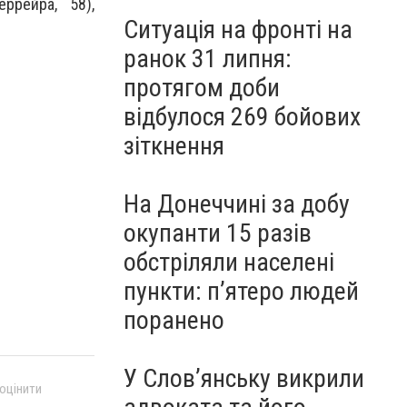
ррейра, 58),
Ситуація на фронті на
ранок 31 липня:
протягом доби
відбулося 269 бойових
зіткнення
На Донеччині за добу
окупанти 15 разів
обстріляли населені
пункти: пʼятеро людей
поранено
У Слов’янську викрили
 оцінити