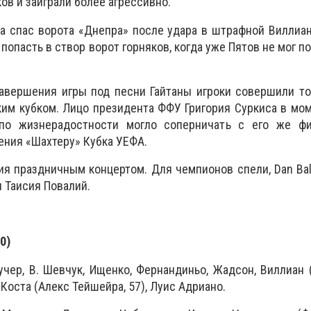
в и заиграли более агрессивно.
а спас ворота «Днепра» после удара в штрафной Виллиан
 попасть в створ ворот горняков, когда уже Пятов не мог 
завершения игры под песни Гайтаны игроки совершили т
ким кубком. Лицо президента ФФУ Григория Суркиса в мо
по жизнерадостности могло соперничать с его же ф
ения «Шахтеру» Кубка УЕФА.
я праздничным концертом. Для чемпионов спели, Dan Bala
 Таисия Повалий.
0)
учер, В. Шевчук, Ищенко, Фернандиньо, Жадсон, Виллиан (
 Коста (Алекс Тейшейра, 57), Луис Адриано.