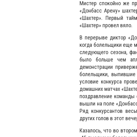
Мистер спокойно же пр
«Донбасс Арену» шахте
«Шахтер». Первый тайм
«Шахтер» провел вяло.
В перерыве диктор «До
когда болельщики еще м
следующего сезона, фан
было больше чем апл
демонстрации приверж
болельщики, выпившие
условие конкурса пров
домашних матчах «Шахте
поздравление команды с
вышли на поле «Донбасс
Ряд конкурсантов весь
других голов в этот веч
Казалось, что во второ