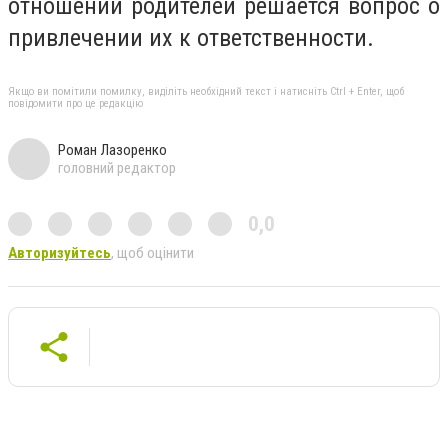
отношении родителей решается вопрос о
привлечении их к ответственности.
Якщо ви помітили помилку, виділіть необхідний текст і натисніть Ctrl + Enter, щоб
повідомити про це редакцію
Роман Лазоренко
головний редактор
0,0
Авторизуйтесь
, щоб оцінити