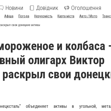
Новини
Довідник
Оголошення
Афіша
Погода
Нерухомість
Карта міста
Авто / Мото
Транс
 раскрыл свои донецкие активы
мороженое и колбаса 
вный олигарх Виктор
 раскрыл свои донецк
нецксталь” объединяет активы в угольной, металл