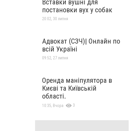
Вставки вушні для
постановки вух у собак
20:02, 30 липня
Адвокат (СЗЧ)| Онлайн по
всій Україні
09:52, 27 липня
Оренда маніпулятора в
Києві та Київській
області.
3
10:35, Вчора