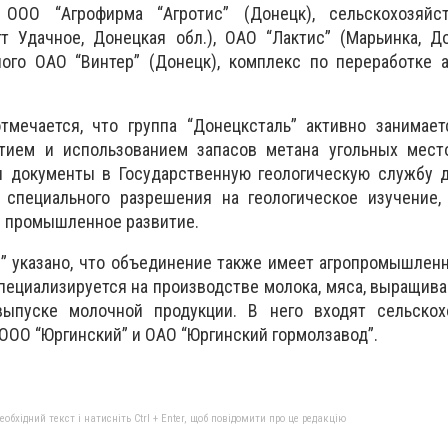
 ООО “Агрофирма “Агротис” (Донецк), сельскохозяй
т Удачное, Донецкая обл.), ОАО “Лактис” (Марьинка, До
ого ОАО “Винтер” (Донецк), комплекс по переработке а
тмечается, что группа “Донецксталь” активно занимает
тием и использованием запасов метана угольных мест
ы документы в Государственную геологическую службу д
 специального разрешения на геологическое изучение,
и промышленное развитие.
” указано, что объединение также имеет агропромышлен
пециализируется на производстве молока, мяса, выращив
выпуске молочной продукции. В него входят сельскох
 ООО “Юргинский” и ОАО “Юргинский гормолзавод”.
бхідний текст і натисніть Ctrl + Enter, щоб повідомити про це редакцію