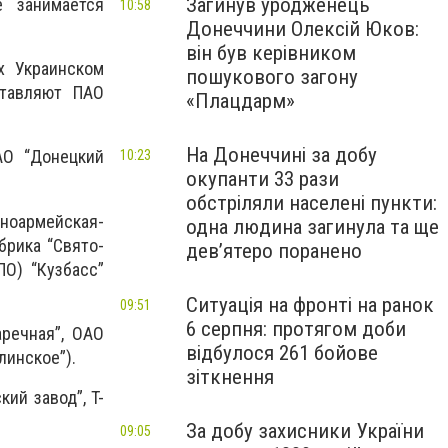
Загинув уродженець
е занимается
10:58
Донеччини Олексій Юков:
він був керівником
х Украинском
пошукового загону
ставляют ПАО
«Плацдарм»
На Донеччині за добу
АО “Донецкий
10:23
окупанти 33 рази
обстріляли населені пункти:
ноармейская-
одна людина загинула та ще
брика “Свято-
девʼятеро поранено
О) “Кузбасс”
Ситуація на фронті на ранок
09:51
6 серпня: протягом доби
аречная”, ОАО
відбулося 261 бойове
линское”).
зіткнення
ий завод”, T-
За добу захисники України
09:05