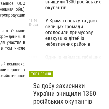
знищили 1330 російських
ственное ООО
окупантів
нецкая обл.),
гропродукции
У Краматорську та двох
16:44
Вчора
селищах громади
ся в Украине
оголосили примусову
орождений. В
евакуацію дітей із
ля участия в
небезпечних районів
 в том числе
Один із наймасштабніших
11:03
Вчора
освітніх проєктів України:
ный комплекс,
на Львівщині створять
ании зерновых
Науковий парк ДонНТУ
ТОП НОВИНИ
озяйственное
За добу захисники
України знищили 1360
російських окупантів