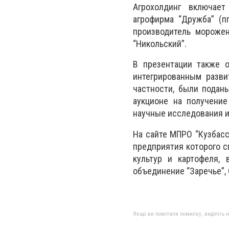
Агрохолдинг включает
агрофирма “Дружба” (пг
производитель морожен
“Никольский”.
В презентации также о
интегрированным разви
частности, были подан
аукционе на получение
научные исследования 
На сайте МПРО “Кузбасс
предприятия которого с
культур и картофеля, 
объединение “Заречье”,
Якщо ви помітили помилку, виділіть нео