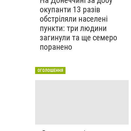
На Донеччині за добу
окупанти 13 разів
обстріляли населені
пункти: три людини
загинули та ще семеро
поранено
ОГОЛОШЕННЯ