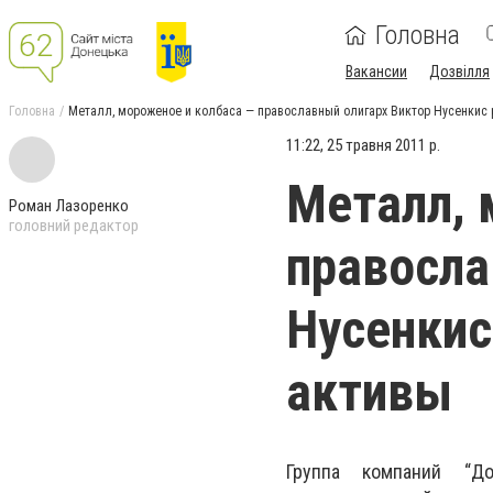
Головна
Вакансии
Дозвілля
Головна
Металл, мороженое и колбаса — православный олигарх Виктор Нусенкис
11:22, 25 травня 2011 р.
Металл, 
Роман Лазоренко
головний редактор
правосла
Нусенкис
активы
Группа компаний “До