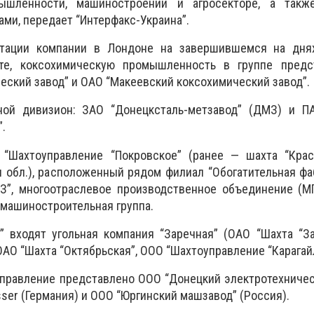
ышленности, машиностроении и агросекторе, а такж
ми, передает “Интерфакс-Украина”.
нтации компании в Лондоне на завершившемся на дня
те, коксохимическую промышленность в группе пред
еский завод” и ОАО “Макеевский коксохимический завод”.
ной дивизион: ЗАО “Донецксталь-метзавод” (ДМЗ) и П
.
“Шахтоуправление “Покровское” (ранее — шахта “Крас
 обл.), расположенный рядом филиал “Обогатительная фа
З”, многоотраслевое производственное объединение (МП
 машиностроительная группа.
” входят угольная компания “Заречная” (ОАО “Шахта “З
ОАО “Шахта “Октябрьская”, ООО “Шахтоуправление “Карагай
равление представлено ООО “Донецкий электротехническ
Esser (Германия) и ООО “Юргинский машзавод” (Россия).