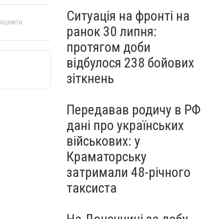
Ситуація на фронті на
 оцінити
ранок 30 липня:
протягом доби
відбулося 238 бойових
зіткнень
Передавав родичу в РФ
дані про українських
військових: у
Краматорську
затримали 48-річного
таксиста