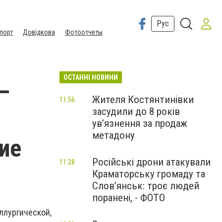
Рус
порт
Довідкова
Фотоотчеты
ОСТАННІ НОВИНИ
—
Жителя Костянтинівки
11:56
засудили до 8 років
ув’язнення за продаж
метадону
ие
Російські дрони атакували
11:28
Краматорську громаду та
Слов’янськ: троє людей
поранені, - ФОТО
ургической,