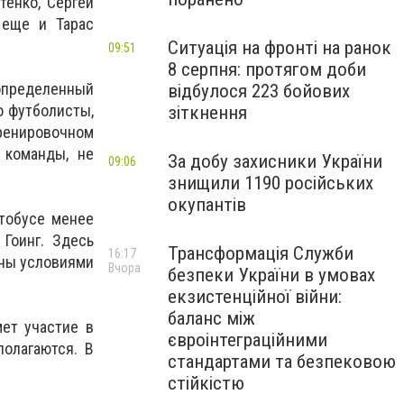
тенко, Сергей
 еще и Тарас
.
Ситуація на фронті на ранок
09:51
8 серпня: протягом доби
определенный
відбулося 223 бойових
о футболисты,
зіткнення
тренировочном
 команды, не
За добу захисники України
09:06
знищили 1190 російських
окупантів
втобусе менее
Гоинг. Здесь
Трансформація Служби
16:17
ьны условиями
Вчора
безпеки України в умовах
екзистенційної війни:
баланс між
мет участие в
євроінтеграційними
олагаются. В
стандартами та безпековою
стійкістю