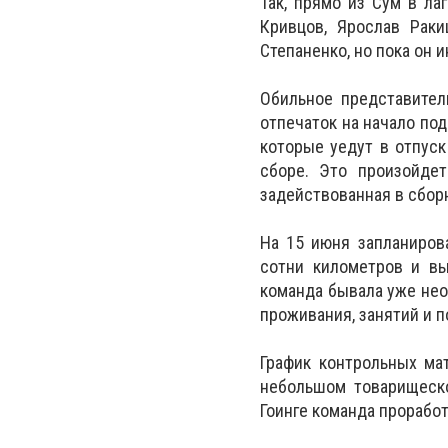
Так, прямо из Сум в ла
Кривцов, Ярослав Рак
Степаненко, но пока он 
Обильное представител
отпечаток на начало под
которые уедут в отпус
сборе. Это произойде
задействованная в сбор
На 15 июня запланиров
сотни километров и вы
команда бывала уже нео
проживания, занятий и 
График контрольных ма
небольшом товарищеско
Гоинге команда проработ