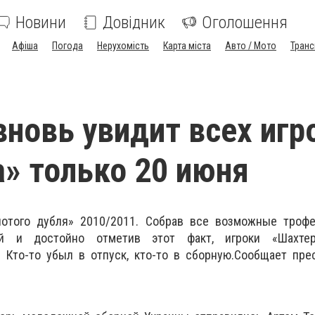
Новини
Довідник
Оголошення
Афіша
Погода
Нерухомість
Карта міста
Авто / Мото
Транс
вновь увидит всех игр
» только 20 июня
отого дубля» 2010/2011. Собрав все возможные трофе
ий и достойно отметив этот факт, игроки «Шахтер
Кто-то убыл в отпуск, кто-то в сборную.
Сообщает пре