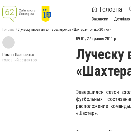
Головна
Вакансии
Дозвілля
Головна
Луческу вновь увидит всех игроков «Шахтера» только 20 июня
09:01, 27 травня 2011 р.
Луческу 
Роман Лазоренко
головний редактор
«Шахтера
Завершился сезон «зол
футбольных состязан
расположение команды. 
«Шахтер».