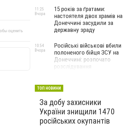
15 років за ґратами:
11:25
Вчора
настоятеля двох храмів на
Донеччині засудили за
державну зраду
тобы оценить
Російські військові вбили
10:54
Вчора
полоненого бійця ЗСУ на
Донеччині: розпочато
розслідування
На Донеччині за добу
10:16
Вчора
окупанти 44 рази
ТОП НОВИНИ
обстріляли населені пункти:
За добу захисники
одна людина загинула та ще
пʼятеро поранено
України знищили 1470
російських окупантів