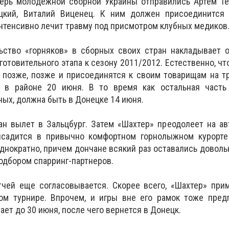
герь молодежной сборной Украины отправились Артем Те
ицкий, Виталий Виценец. К ним должен присоединится
интенсивно лечит травму под присмотром клубных медиков
ьство «горняков» в сборных своих стран накладывает 
готовительного этапа к сезону 2011/2012. Естественно, чт
к позже, позже и присоединятся к своим товарищам на 
т в районе 20 июня. В то время как остальная часть
ных, должна быть в Донецке 14 июня.
ан вылет в Зальцбург. Затем «Шахтер» преодолеет на а
садится в привычно комфортном горнолыжном курорте 
днократно, причем дончане всякий раз оставались довол
подбором спарринг-партнеров.
тчей еще согласовывается. Скорее всего, «Шахтер» при
м турнире. Впрочем, и игры вне его рамок тоже предп
ает до 30 июня, после чего вернется в Донецк.