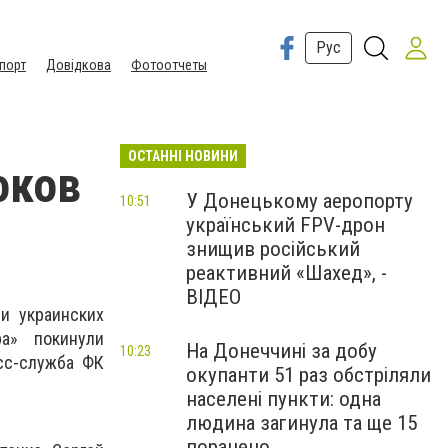
Рус
порт
Довідкова
Фотоотчеты
ОСТАННІ НОВИНИ
оков
У Донецькому аеропорту
10:51
український FPV-дрон
знищив російський
реактивний «Шахед», -
ВІДЕО
и украинских
а» покинули
На Донеччині за добу
10:23
сс-служба ФК
окупанти 51 раз обстріляли
населені пункти: одна
людина загинула та ще 15
поранено