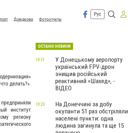
Рус
порт
Довідкова
Фотоотчеты
ОСТАННІ НОВИНИ
У Донецькому аеропорту
10:51
український FPV-дрон
знищив російський
одернизация»
реактивний «Шахед», -
«что делать?».
ВІДЕО
и предприняли
На Донеччині за добу
10:23
ный институт
окупанти 51 раз обстріляли
кому региону
населені пункти: одна
атегического
людина загинула та ще 15
поранено