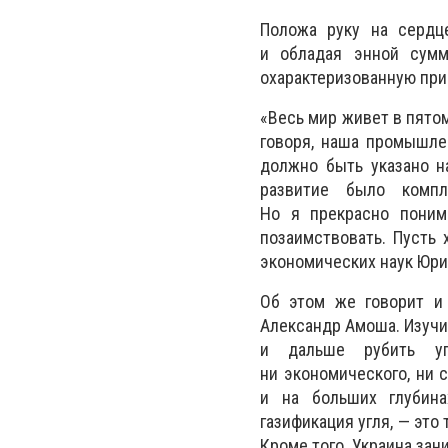
Положа руку на сердце
и обладая энной сумм
охарактеризованную пр
«Весь мир живет в пято
говоря, наша промышлен
должно быть указано на
развитие было компл
Но я прекрасно поним
позаимствовать. Пусть 
экономических наук Юри
Об этом же говорит и
Александр Амоша. Изучи
и дальше рубить уго
ни экономического, ни 
и на больших глубина
газификация угля, — это
Кроме того, Украина зан