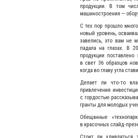
продукции. В том чис
машиностроения — обору
С тех пор прошло много
новый уровень, осваив
завелись, это вам не 
падала на глазах. В 2
продукции поставлено 
в свет 36 образцов нов
когда во главу угла ста
Делает ли что-то вла
привлечения инвестици
с гордостью рассказыв
гранты для молодых учен
Обещанные «технопар
в красочных слайд-през
Стоит ли удивляться 