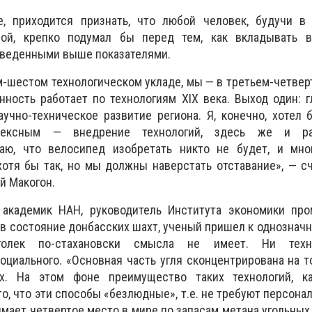
, приходится признать, что любой человек, будучи в
ой, крепко подумал бы перед тем, как вкладывать в
иведенными выше показателями.
м-шестом технологическом укладе, мы — в третьем-четвер
ность работает по технологиям XIX века. Выход один: 
учно-техническое развитие региона. Я, конечно, хотел 
ексным — внедрение технологий, здесь же и раз
аю, что велосипед изобретать никто не будет, и мно
хотя бы так, но мы должны наверстать отставание», — с
й Макогон.
 академик НАН, руководитель Института экономики пр
в состояние донбасских шахт, ученый пришел к однознач
лек по-стахановски смысла не имеет. Ни технол
социального. «Основная часть угля сконцентрирована на т
х. На этом фоне преимущество таких технологий, к
 то, что эти способы «безлюдные», т.е. не требуют персона
имает четвертое место в мире по запасам метана угольных 