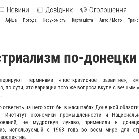
Новини
Довідник
Оголошення
Афіша
Погода
Нерухомість
Карта міста
Авто / Мото
Транс
триализм по-донецки
перируют терминами «посткризисное развитие», «м
о, по сути, это вариации того же вопроса вкупе с вечным 
.
о ответить на него хотя бы в масштабах Донецкой област
. Институт экономики промышленности и Националь
дований, не мудрствуя лукаво, применили к донец
лиз, используемый с 1963 года во всем мире для стр
перспектив.