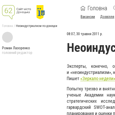
Головна
Вакансии
Дозвілля
Головна
Неоиндустриализм по-донецки
08:07, 30 травня 2011 р.
Неоиндус
Роман Лазоренко
головний редактор
Эксперты, конечно, о
и «неоиндустриализм», н
Пишет
«Зеркало недели»
Попытку трезво и внятн
ученые Академии наук
стратегических иссле
гарвардский SWOT-ана
планирования и оценки 