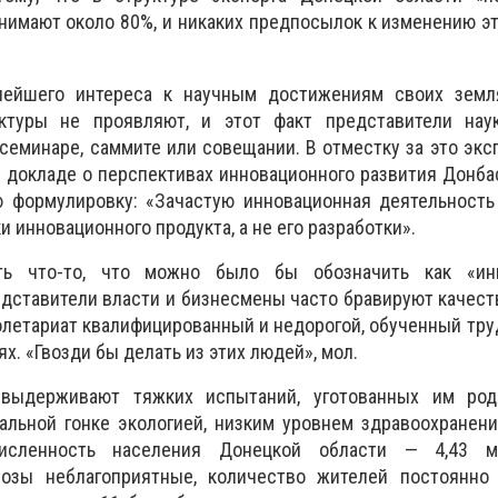
нимают около 80%, и никаких предпосылок к изменению э
алейшего интереса к научным достижениям своих земл
уктуры не проявляют, и этот факт представители нау
семинаре, саммите или совещании. В отместку за это экс
 докладе о перспективах инновационного развития Донба
ю формулировку: «Зачастую инновационная деятельность
и инновационного продукта, а не его разработки».
ть что-то, что можно было бы обозначить как «инв
едставители власти и бизнесмены часто бравируют качес
ролетариат квалифицированный и недорогой, обученный тру
х. «Гвозди бы делать из этих людей», мол.
ыдерживают тяжких испытаний, уготованных им род
альной гонке экологией, низким уровнем здравоохранен
исленность населения Донецкой области — 4,43 мл
озы неблагоприятные, количество жителей постоянно 