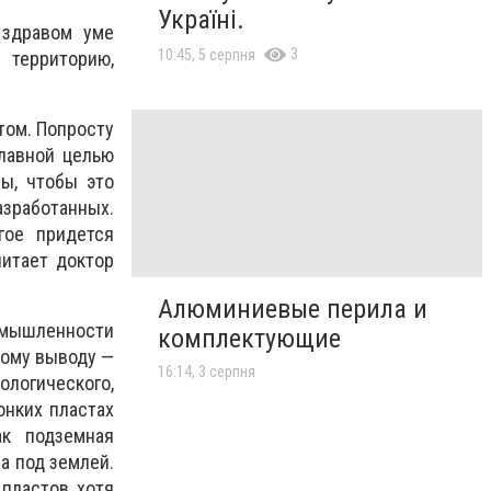
Україні.
 здравом уме
3
10:45, 5 серпня
 территорию,
том. Попросту
главной целью
бы, чтобы это
работанных.
гое придется
читает доктор
Алюминиевые перила и
омышленности
комплектующие
ному выводу —
16:14, 3 серпня
огического,
онких пластах
ак подземная
ла под землей.
пластов, хотя