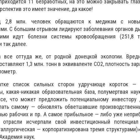
приходится 11 безработных, на это можно закрывать глаз
спектив это имеет значение, да какое!
 2,8 млн. человек обращаются к медикам с новы
ми. С большим отрывом лидируют заболевания органов д
ними идут болезни системы кровообращения (251,8 т
и так далее.
а все оттуда же, от родной донецкой экологии. Вре
ставляют 1,3 млн. тонн в эквиваленте СО2, плотность зар
лометр.
атке список сильных сторон удручающе короток — т
ы, какая-никакая образовательная база, полумертвая нау
все, что может предложить потенциальному инвестору 
лать самому — обновлять обветшавшие производственн
ью рабочих и пр. А самое прибыльное — либо уже непри
е отрасли исчерпали свой инвестиционный потенциал
аллургическая — корпоратизирована тремя структурами)»
Академия наук.