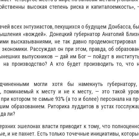
ойственны высокая степень риска и капиталоемкость», 
ачей всех энтузиастов, пекущихся о будущем Донбасса, бы
ышления «вождей». Донецкий губернатор Анатолий Близ
кими высказываниями, не так давно продемонстрировал 
экономики. Рассуждал он при этом, правда, об образован
ынешних выпускников — дай им Бог — пойдут в институт
 на производство? А кто будет производить то, что 
дчиненными могли хотя бы намекнуть губернатору,
», поминаемый к месту и не к месту, — это такой уров
 при котором те самые 93% (а то и более) персонала на п
шим образованием. Риторика луддитов в устах госслужа
вда ли?
ерхних эшелонах власти приводит к тому, что полноценно
е, и не пахнет. Есть только точечные инициативы, которы