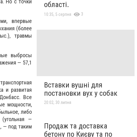
а. Но с точки
області.
3
10:35, 5 серпня
ми, впервые
ыхания (более
ыс.), травмы
дные выбросы
ажения — 57,1
ранспортная
Вставки вушні для
ка и развитая
постановки вух у собак
Донбасс. Все
20:02, 30 липня
ые мощности,
быльное, либо
 (угольная —
Продаж та доставка
, — под таким
бетону по Києву та по