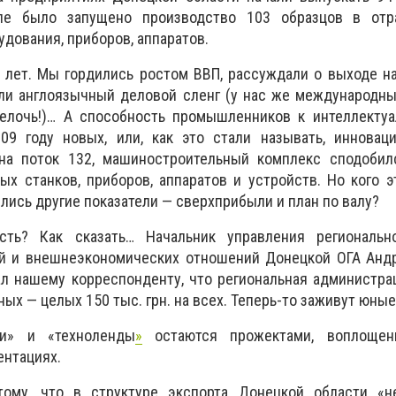
ле было запущено производство 103 образцов в отр
дования, приборов, аппаратов.
 лет. Мы гордились ростом ВВП, рассуждали о выходе н
али англоязычный деловой сленг (у нас же международн
мелочь!)… А способность промышленников к интеллектуа
009 году новых, или, как это стали называть, инновац
на поток 132, машиностроительный комплекс сподобил
ых станков, приборов, аппаратов и устройств. Но кого э
вились другие показатели — сверхприбыли и план по валу?
сть? Как сказать… Начальник управления регионально
й и внешнеэкономических отношений Донецкой ОГА Анд
ал нашему корреспонденту, что региональная администр
ых — целых 150 тыс. грн. на всех. Теперь-то заживут юные
ки» и «техноленды
»
остаются прожектами, воплощен
ентациях.
тому, что в структуре экспорта Донецкой области «н