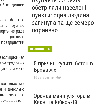
окупанти 25 разів
той тенденции
обстріляли населені
пункти: одна людина
яков богатые
загинула та ще семеро
ки с грустью
поранено
перты из ряда
сса в разделе
 предприятий
ОГОЛОШЕННЯ
естиционная
5 причин купить бетон в
твом трудовых
диться и жить
Броварах
13
10:35, 5 серпня
ной властью,
ия и довольно
н. человек.
Оренда маніпулятора в
сокращается.
Києві та Київській