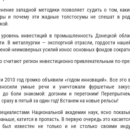
енение западной методики позволяет судить о том, как
оры и почему эти жадные толстосумы не спешат в род
кой.
 уровень инвестиций в промышленность Донецкой обла
и. В металлургии — экспортной отрасли, гордости наше
 ценой неимоверных усилий износ основных фондов сократи
Но считают регион инвестиционно привлекательным по-пр
и 2010 год громко объявили «годом инноваций». Все это 
зносили умные речи и уничтожали фуршетные закус
 до боли знакомой: догоним и перегоним! Перепрыгнем
 сразу в пятый за один год! Встанем на новые рельсы!
пециалистами Национальной академии наук, ясно показы
раньше, катится в пропасть. В первую очередь это касаетс
 был известен не только и не столько своими инду