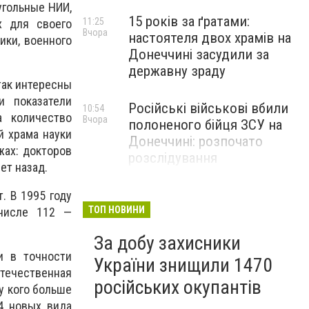
угольные НИИ,
15 років за ґратами:
11:25
х для своего
Вчора
настоятеля двох храмів на
ики, военного
Донеччині засудили за
державну зраду
так интересны
и показатели
Російські військові вбили
10:54
 количество
Вчора
полоненого бійця ЗСУ на
й храма науки
Донеччині: розпочато
жах: докторов
розслідування
ет назад.
На Донеччині за добу
. В 1995 году
10:16
Вчора
окупанти 44 рази
ТОП НОВИНИ
 числе 112 —
обстріляли населені пункти:
За добу захисники
одна людина загинула та ще
и в точности
пʼятеро поранено
України знищили 1470
отечественная
російських окупантів
у кого больше
4 новых вида