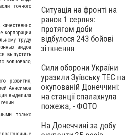
асли точного
Ситуація на фронті на
ранок 1 серпня:
а качественно
протягом доби
ые корпорации
відбулося 243 бойові
льному труду
зіткнення
ионных видов
ся выпустить
то волновало,
Сили оборони України
уразили Зуївську ТЕС на
го развития,
окупованій Донеччині:
рей Анисимов
на станції спалахнула
ация выделила
 гении…
пожежа, - ФОТО
ными только
На Донеччині за добу
едрагоценные