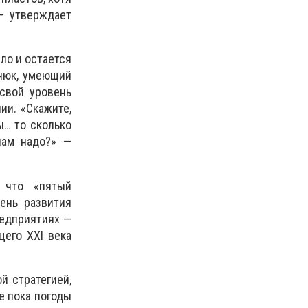
— утверждает
ло и остается
нюк, умеющий
свой уровень
ии. «Скажите,
ы… то сколько
нам надо?» —
 что «пятый
ень развития
редприятиях —
щего XXI века
й стратегией,
е пока погоды