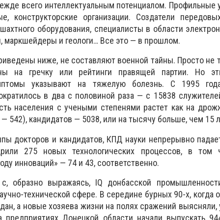
ежде всего интеллектуальным потенциалом. Профильные 
ые, конструкторские организации. Создатели передовы
шахтного оборудования, специалисты в области электрон
, маркшейдеры и геологи… Все это — в прошлом.
риведены ниже, не составляют военной тайны. Просто не 
ны на гречку или рейтинги правящей партии. Но эт
мптомы указывают на тяжелую болезнь. С 1995 года
кратилось в два с половиной раза — с 15838 служителе
сть населения с учеными степенями растет как на дрож
 — 542), кандидатов — 5038, или на тысячу больше, чем 15 л
лпы докторов и кандидатов, КПД науки непрерывно падает
рили 275 новых технологических процессов, в том
оду инноваций» — 74 и 43, соответственно.
 с, образно выражаясь, IQ донбасской промышленност
аучно-технической сфере. В середине бурных 90-х, когда 
дан, а новые хозяева жизни на полях сражений выясняли, 
на предприятиях Донецкой области начали выпускать 94