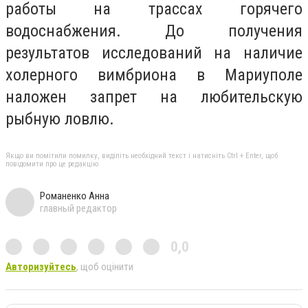
работы на трассах горячего
водоснабжения. До получения
результатов исследований на наличие
холерного вимбриона в Мариуполе
наложен запрет на любительскую
рыбную ловлю.
Якщо ви помітили помилку, виділіть необхідний текст і натисніть Ctrl + Enter, щоб
повідомити про це редакцію
Романенко Анна
главный редактор
0,0
Авторизуйтесь
, щоб оцінити