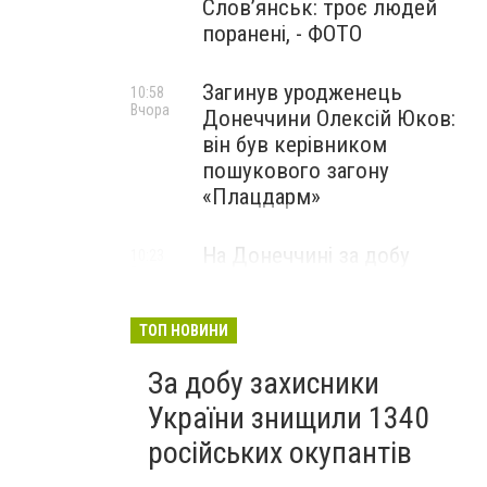
Слов’янськ: троє людей
поранені, - ФОТО
Загинув уродженець
10:58
Вчора
Донеччини Олексій Юков:
він був керівником
пошукового загону
«Плацдарм»
На Донеччині за добу
10:23
Вчора
окупанти 33 рази
обстріляли населені пункти:
одна людина загинула та ще
ТОП НОВИНИ
девʼятеро поранено
За добу захисники
України знищили 1340
російських окупантів