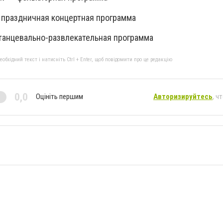
 праздничная концертная программа
танцевально-развлекательная программа
бхідний текст і натисніть Ctrl + Enter, щоб повідомити про це редакцію
0,0
Оцініть першим
Авторизируйтесь
, ч