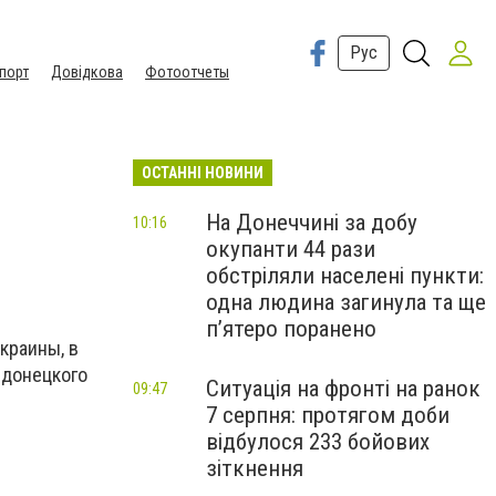
Рус
порт
Довідкова
Фотоотчеты
ОСТАННІ НОВИНИ
На Донеччині за добу
10:16
окупанти 44 рази
обстріляли населені пункти:
одна людина загинула та ще
пʼятеро поранено
краины, в
 донецкого
Ситуація на фронті на ранок
09:47
7 серпня: протягом доби
відбулося 233 бойових
зіткнення