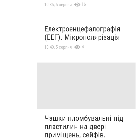
16
10:35, 5 серпня
Електроенцефалографія
(ЕЕГ). Мікрополярізація
4
10:40, 5 серпня
Чашки пломбувальні під
пластилин на двері
приміщень, сейфів.