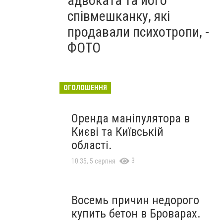
адвоката та його
співмешканку, які
продавали психотропи, -
ФОТО
ОГОЛОШЕННЯ
Оренда маніпулятора в
Києві та Київській
області.
3
10:35, 5 серпня
Восемь причин недорого
купить бетон в Броварах.