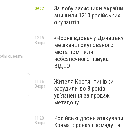
За добу захисники України
09:02
знищили 1210 російських
окупантів
«Чорна вдова» у Донецьку:
12:18
Вчора
мешканці окупованого
міста помітили
тобы оценить
небезпечного павука, -
ВІДЕО
Жителя Костянтинівки
11:56
Вчора
засудили до 8 років
ув’язнення за продаж
метадону
Російські дрони атакували
11:28
Вчора
Краматорську громаду та