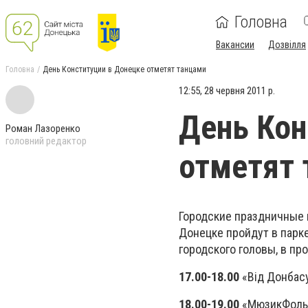
Головна
Вакансии
Дозвілля
Головна
День Конституции в Донецке отметят танцами
12:55, 28 червня 2011 р.
День Кон
Роман Лазоренко
головний редактор
отметят 
Городские праздничные 
Донецке пройдут в парке
городского головы, в пр
17.00-18.00
«Від Донбас
18.00-19.00
«МюзикФольк