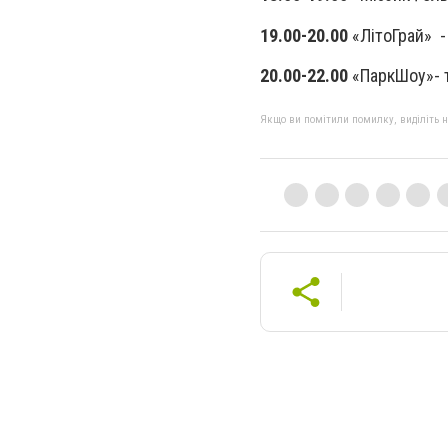
19.00-20.00
«ЛітоГрай» -
20.00-22.00
«ПаркШоу»- 
Якщо ви помітили помилку, виділіть нео