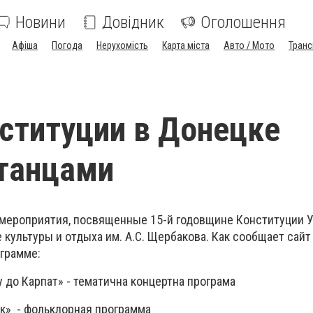
Новини
Довідник
Оголошення
Афіша
Погода
Нерухомість
Карта міста
Авто / Мото
Транс
ституции в Донецке
танцами
мероприятия, посвященные 15-й годовщине Конституции У
 культуры и отдыха им. А.С. Щербакова. Как сообщает сайт
ограмме:
у до Карпат» - тематична концертна програма
» - фольклорная программа