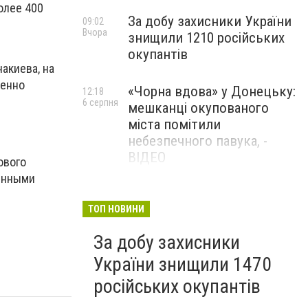
олее 400
За добу захисники України
09:02
Вчора
знищили 1210 російських
окупантів
акиева, на
венно
«Чорна вдова» у Донецьку:
12:18
6 серпня
мешканці окупованого
міста помітили
небезпечного павука, -
ВІДЕО
ового
ленными
Жителя Костянтинівки
11:56
6 серпня
засудили до 8 років
ТОП НОВИНИ
ув’язнення за продаж
За добу захисники
метадону
України знищили 1470
російських окупантів