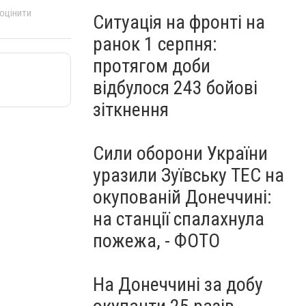
 оцінити
Ситуація на фронті на
ранок 1 серпня:
протягом доби
відбулося 243 бойові
зіткнення
Сили оборони України
уразили Зуївську ТЕС на
окупованій Донеччині:
на станції спалахнула
пожежа, - ФОТО
На Донеччині за добу