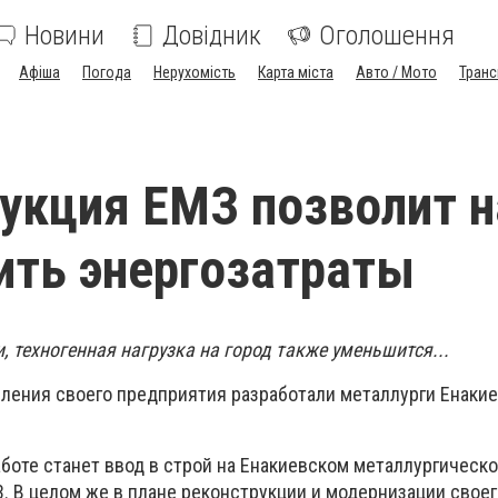
Новини
Довідник
Оголошення
Афіша
Погода
Нерухомість
Карта міста
Авто / Мото
Транс
укция ЕМЗ позволит н
ить энергозатраты
 техногенная нагрузка на город также уменьшится...
ления своего предприятия разработали метал
л
урги Енакие
аботе станет ввод в строй на Енакиевском металлургическ
. В целом же в плане реконструкции и модернизации своег