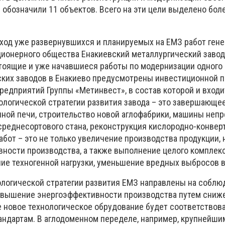
 обозначили 11 объектов. Всего на эти цели выделено бол
ход уже развернувшихся и планируемых на ЕМЗ работ ген
ционерного общества Енакиевский металлургический заво
тоящие и уже начавшиеся работы по модернизации одного
ских заводов в Енакиево предусмотрены
инвестиционной 
предприятий Группы «Метинвест», в состав которой
и входи
логической стратегии развития завода – это завершающе
ной печи, строительство новой аглофабрики, машины неп
 среднесортового стана, реконструкция кислородно-конверт
работ – это не только увеличение производства продукции, 
ности производства, а также выполнение целого комплекс
ие техногенной нагрузки, уменьшение вредных выбросов в
логической стратегии развития ЕМЗ направлены на соблю
повышение энергоэффективности производства путем сниж
е новое технологическое обрудование будет соответствова
ндартам. В аглодоменном переделе, например, крупнейши