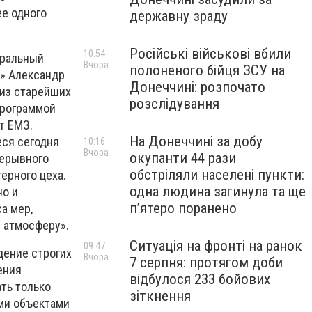
ее одного
державну зраду
Російські військові вбили
10:54
еральный
Вчора
полоненого бійця ЗСУ на
д» Александр
Донеччині: розпочато
 из старейших
розслідування
программой
т ЕМЗ.
На Донеччині за добу
еся сегодня
10:16
Вчора
окупанти 44 рази
рерывного
обстріляли населені пункти:
ерного цеха.
одна людина загинула та ще
но и
пʼятеро поранено
а мер,
 атмосферу».
Ситуація на фронті на ранок
09:47
дение строгих
Вчора
7 серпня: протягом доби
ения
відбулося 233 бойових
ть только
зіткнення
ми объектами