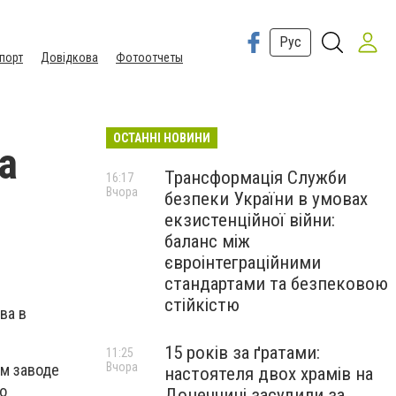
Рус
порт
Довідкова
Фотоотчеты
ОСТАННІ НОВИНИ
а
Трансформація Служби
16:17
Вчора
безпеки України в умовах
екзистенційної війни:
баланс між
євроінтеграційними
стандартами та безпековою
стійкістю
ва в
15 років за ґратами:
11:25
Вчора
ом заводе
настоятеля двох храмів на
о
Донеччині засудили за