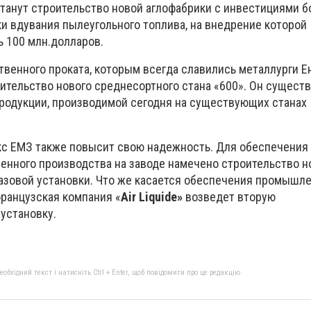
танут строительство новой аглофабрики с инвестициями б
ки вдувания пылеугольного топлива, на внедрение которой
ь 100 млн.долларов.
венного проката, которым всегда славились металлурги Ен
ительство нового среднесортного стана «600». Он сущест
родукции, производимой сегодня на существующих станах
с ЕМЗ также повысит свою надежность. Для обеспечения
енного производства на заводе намечено строительство н
газовой установки. Что же касается обеспечения промыш
французская компания «
Air Liquide»
возведет вторую
установку.
бхідний текст і натисніть Ctrl + Enter, щоб повідомити про це редакцію