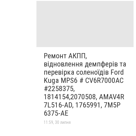
Ремонт АКПП,
відновлення демпферів та
перевірка соленоїдів Ford
Kuga MPS6 # CV6R7000AC
#2258375,
1814154,2070508, AMAV4R
7L516-AD, 1765991, 7M5P
6375-AE
11:59, 30 липня