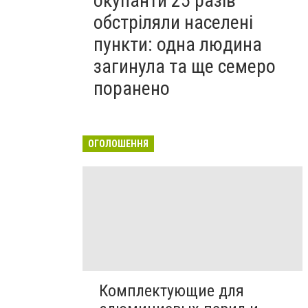
окупанти 25 разів
обстріляли населені
пункти: одна людина
загинула та ще семеро
поранено
ОГОЛОШЕННЯ
Комплектующие для