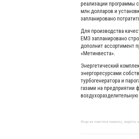
реализации программы с
млн.долларов и установ
запланировано потратит
Для производства качест
ЕМЗ запланировано стро
дополнит ассортимент п
«Метинвеста».
Энергетический комплек
энергоресурсами собств
турбогенератора и паро
газами на предприятии 
воздухоразделительную 
Якщо ви помітили помилку, виділіть нео