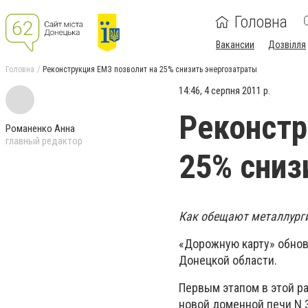
Головна
Вакансии
Дозвілля
Головна
Реконструкция ЕМЗ позволит на 25% снизить энергозатраты
14:46, 4 серпня 2011 р.
Реконстр
Романенко Анна
главный редактор
25% сниз
Как обещают металлурги,
«Дорожную карту» обнов
Донецкой области.
Первым этапом в этой р
новой доменной печи
N
3