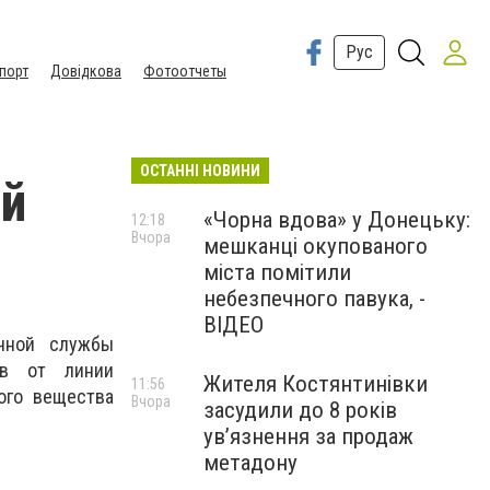
Рус
порт
Довідкова
Фотоотчеты
ОСТАННІ НОВИНИ
ой
«Чорна вдова» у Донецьку:
12:18
Вчора
мешканці окупованого
міста помітили
небезпечного павука, -
ВІДЕО
ичной службы
ов от линии
Жителя Костянтинівки
11:56
ого вещества
Вчора
засудили до 8 років
ув’язнення за продаж
метадону