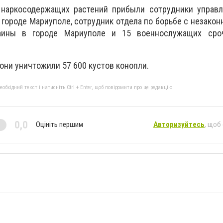
 наркосодержащих растений прибыли сотрудники управ
 городе Мариуполе, сотрудник отдела по борьбе с незако
аины в городе Мариуполе и 15 военнослужащих сро
ни уничтожили 57 600 кустов конопли.
бхідний текст і натисніть Ctrl + Enter, щоб повідомити про це редакцію
0,0
Оцініть першим
Авторизуйтесь
, щоб