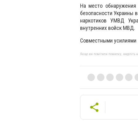
На место обнаружения
безопасности Украины в
наркотиков УМВД Укр
внутренних войск МВД.
Совместными усилиями о
Якщо ви помітили помилку, виділіть нео