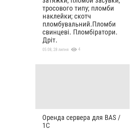
затяжки; пломби засувки;
тросового типу; пломби
наклейки; скотч
пломбувальний.Пломби
свинцеві. Пломбіратори.
Дріт.
4
05:08, 28 липня
Оренда сервера для BAS /
1C