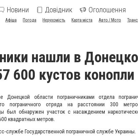
Новини
Довідник
Оголошення
Афіша
Погода
Нерухомість
Карта міста
Авто / Мото
Транс
ники нашли в Донецк
57 600 кустов конопли
е Донецкой области пограничниками отдела погран
ого пограничного отряда на расстоянии 300 метр
цы был обнаружен участок с насаждением наркотическ
00 квадратных метров.
сс-службе Государственной пограничной службе Украины.