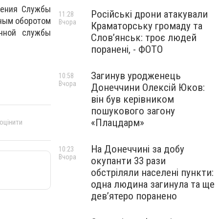
ления Службы
Російські дрони атакували
11:28
нным оборотом
Вчора
Краматорську громаду та
чной службы
Слов’янськ: троє людей
поранені, - ФОТО
Загинув уродженець
10:58
Вчора
Донеччини Олексій Юков:
він був керівником
пошукового загону
«Плацдарм»
 оцінити
На Донеччині за добу
10:23
Вчора
окупанти 33 рази
обстріляли населені пункти:
одна людина загинула та ще
девʼятеро поранено