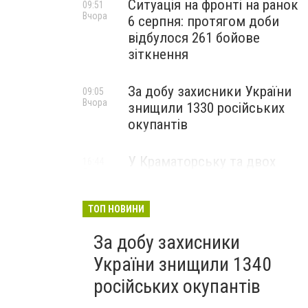
Ситуація на фронті на ранок
09:51
Вчора
6 серпня: протягом доби
відбулося 261 бойове
зіткнення
За добу захисники України
09:05
Вчора
знищили 1330 російських
окупантів
У Краматорську та двох
16:44
5 серпня
селищах громади
оголосили примусову
евакуацію дітей із
ТОП НОВИНИ
небезпечних районів
За добу захисники
України знищили 1340
російських окупантів