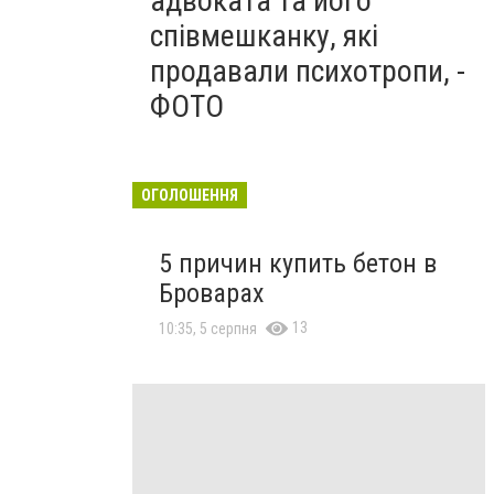
адвоката та його
співмешканку, які
продавали психотропи, -
ФОТО
ОГОЛОШЕННЯ
5 причин купить бетон в
Броварах
13
10:35, 5 серпня