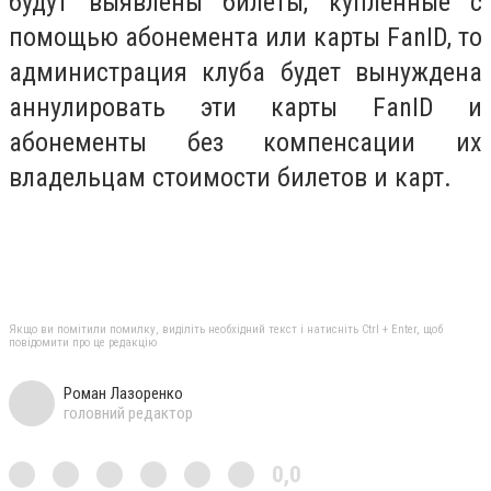
будут выявлены билеты, купленные с
помощью абонемента или карты FanID, то
администрация клуба будет вынуждена
аннулировать эти карты FanID и
абонементы без компенсации их
владельцам стоимости билетов и карт.
Якщо ви помітили помилку, виділіть необхідний текст і натисніть Ctrl + Enter, щоб
повідомити про це редакцію
Роман Лазоренко
головний редактор
0,0