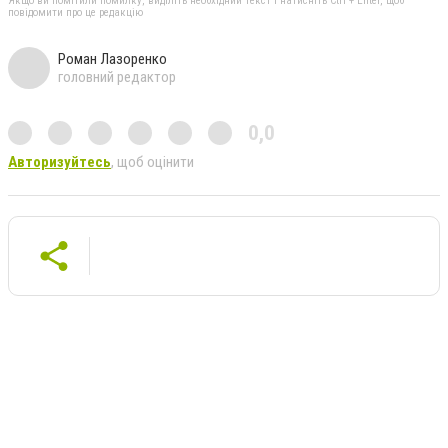
Якщо ви помітили помилку, виділіть необхідний текст і натисніть Ctrl + Enter, щоб
повідомити про це редакцію
Роман Лазоренко
головний редактор
0,0
Авторизуйтесь
, щоб оцінити