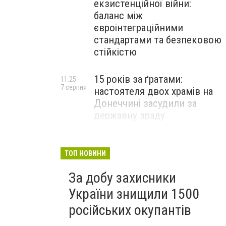
екзистенційної війни:
баланс між
євроінтеграційними
стандартами та безпековою
стійкістю
15 років за ґратами:
11:25
7 серпня
настоятеля двох храмів на
Донеччині засудили за
державну зраду
Російські військові вбили
10:54
7 серпня
полоненого бійця ЗСУ на
ТОП НОВИНИ
Донеччині: розпочато
За добу захисники
розслідування
України знищили 1500
російських окупантів