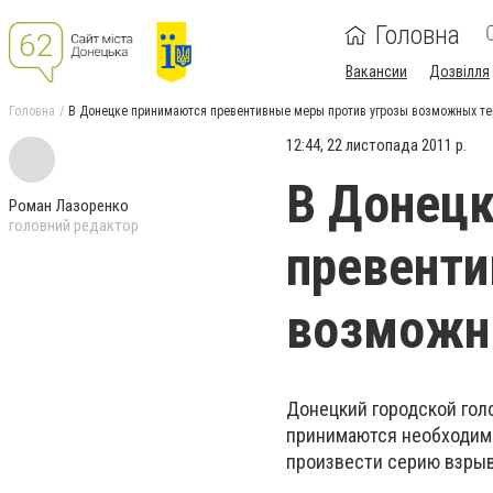
Головна
Вакансии
Дозвілля
Головна
В Донецке принимаются превентивные меры против угрозы возможных те
12:44, 22 листопада 2011 р.
В Донец
Роман Лазоренко
головний редактор
превенти
возможн
Донецкий городской гол
принимаются необходимы
произвести серию взрыв