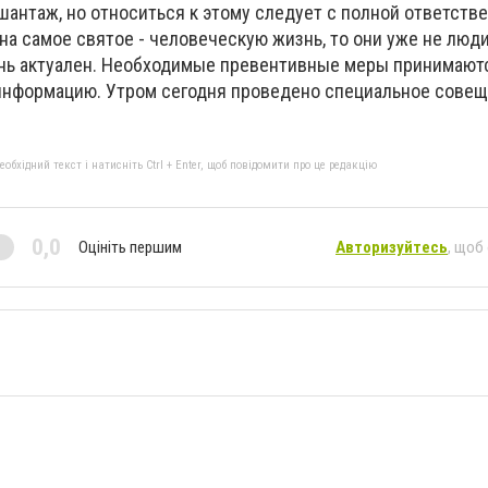
шантаж, но относиться к этому следует с полной ответств
на самое святое - человеческую жизнь, то они уже не люди
ень актуален. Необходимые превентивные меры принимают
нформацию. Утром сегодня проведено специальное совеща
бхідний текст і натисніть Ctrl + Enter, щоб повідомити про це редакцію
0,0
Оцініть першим
Авторизуйтесь
, щоб