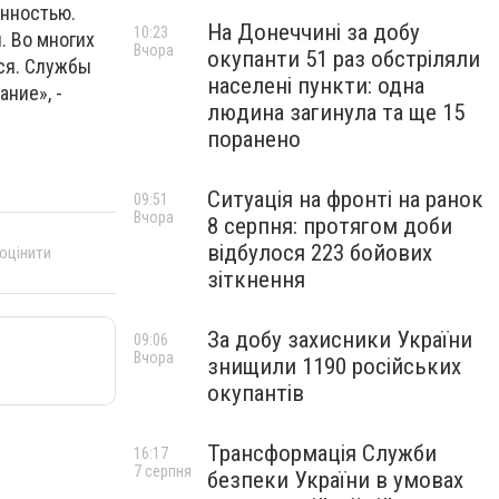
енностью.
На Донеччині за добу
10:23
. Во многих
Вчора
окупанти 51 раз обстріляли
ся. Службы
населені пункти: одна
ние», -
людина загинула та ще 15
поранено
Ситуація на фронті на ранок
09:51
Вчора
8 серпня: протягом доби
відбулося 223 бойових
 оцінити
зіткнення
За добу захисники України
09:06
Вчора
знищили 1190 російських
окупантів
Трансформація Служби
16:17
7 серпня
безпеки України в умовах