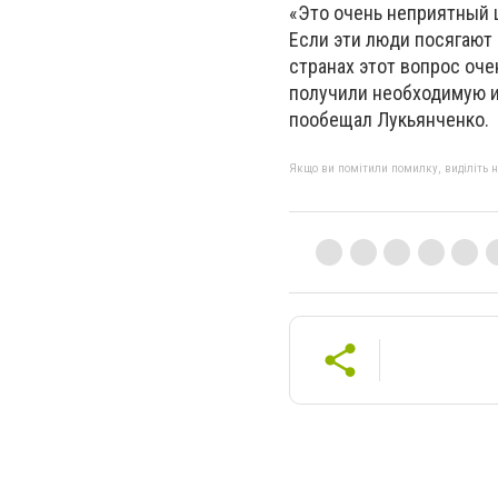
«Это очень неприятный 
Если эти люди посягают 
странах этот вопрос оч
получили необходимую и
пообещал Лукьянченко.
Якщо ви помітили помилку, виділіть нео