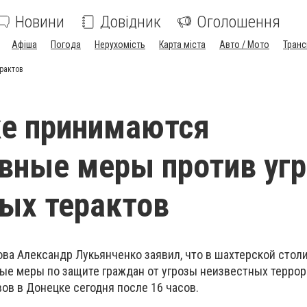
Новини
Довідник
Оголошення
Афіша
Погода
Нерухомість
Карта міста
Авто / Мото
Транс
рактов
ке принимаются
вные меры против уг
ых терактов
ова Александр Лукьянченко заявил, что в шахтерской стол
е меры по защите граждан от угрозы неизвестных терро
ов в Донецке сегодня после 16 часов.