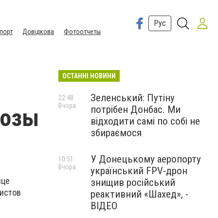
Рус
порт
Довідкова
Фотоотчеты
ОСТАННІ НОВИНИ
Зеленський: Путіну
22:48
Вчора
потрібен Донбас. Ми
розы
відходити самі по собі не
збираємося
У Донецькому аеропорту
10:51
Вчора
український FPV-дрон
ице
знищив російський
ристов
реактивний «Шахед», -
ВІДЕО