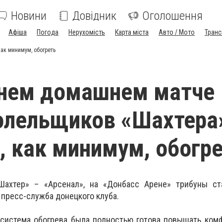
Новини
Довідник
Оголошення
Афіша
Погода
Нерухомість
Карта міста
Авто / Мото
Транс
ак минимум, обогреть
днем домашнем матче
олельщиков «Шахтера
 как минимум, обогр
Шахтер» – «Арсенал», на «Донбасс Арене» трибуны ст
 п
ресс-служба донецкого клуба.
 система обогрева была полностью готова повышать ком