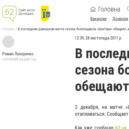
Головна
Вакансии
Дозвілля
Головна
В последнем домашнем матче сезона болельщиков «Шахтера» обещают, к
12:39, 28 листопада 2011 р.
В после
Роман Лазоренко
головний редактор
сезона б
обещают,
2 декабря, на матче «
отапливаться. Сообщает
Как уже сообщал
62.ua
,