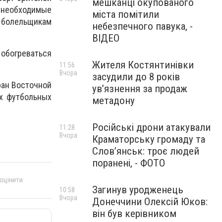
мешканці окупованого
е необходимые
міста помітили
 болельщикам
небезпечного павука, -
ВІДЕО
обогреваться
Жителя Костянтинівки
11:56
Вчора
засудили до 8 років
ран Восточной
ув’язнення за продаж
х футбольных
метадону
Російські дрони атакували
11:28
Вчора
Краматорську громаду та
Слов’янськ: троє людей
поранені, - ФОТО
 оцінити
Загинув уродженець
10:58
Вчора
Донеччини Олексій Юков:
він був керівником