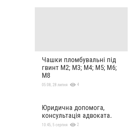
Чашки пломбувальні під
гвинт М2; М3; М4; М5; М6;
М8
4
05:08, 28 липня
Юридична допомога,
консультація адвоката.
2
10:45, 5 серпня