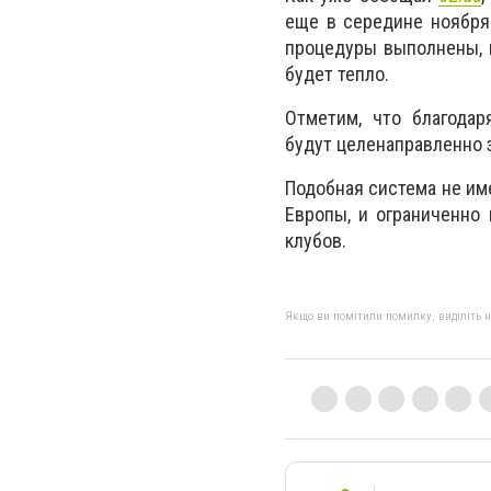
еще в середине ноября
процедуры выполнены, 
будет тепло.
Отметим, что благодар
будут целенаправленно з
Подобная система не им
Европы, и ограниченно
клубов.
Якщо ви помітили помилку, виділіть нео