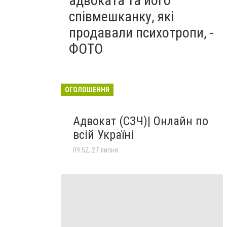
адвоката та його
співмешканку, які
продавали психотропи, -
ФОТО
ОГОЛОШЕННЯ
Адвокат (СЗЧ)| Онлайн по
всій Україні
09:52, 27 липня