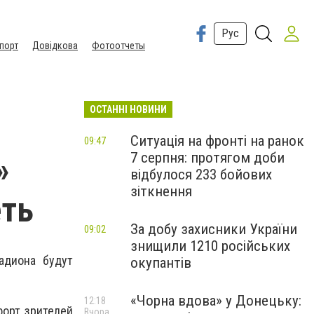
Рус
порт
Довідкова
Фотоотчеты
ОСТАННІ НОВИНИ
Ситуація на фронті на ранок
09:47
7 серпня: протягом доби
»
відбулося 233 бойових
зіткнення
еть
За добу захисники України
09:02
знищили 1210 російських
адиона будут
окупантів
«Чорна вдова» у Донецьку:
12:18
форт зрителей
Вчора