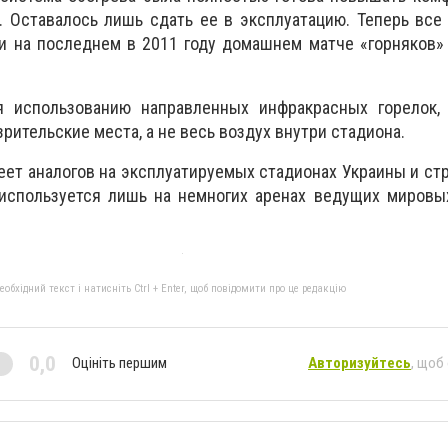
. Оставалось лишь сдать ее в эксплуатацию. Теперь вс
и на последнем в 2011 году домашнем матче «горняков»
я использованию направленных инфракрасных горелок, 
рительские места, а не весь воздух внутри стадиона.
еет аналогов на эксплуатируемых стадионах Украины и ст
 используется лишь на немногих аренах ведущих мировы
бхідний текст і натисніть Ctrl + Enter, щоб повідомити про це редакцію
0,0
Оцініть першим
Авторизуйтесь
, щоб