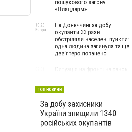
пошукового загону
«Плацдарм»
На Донеччині за добу
10:23
Вчора
окупанти 33 рази
обстріляли населені пункти:
одна людина загинула та ще
девʼятеро поранено
Ситуація на фронті на ранок
09:51
Вчора
6 серпня: протягом доби
відбулося 261 бойове
зіткнення
ТОП НОВИНИ
За добу захисники
України знищили 1340
російських окупантів