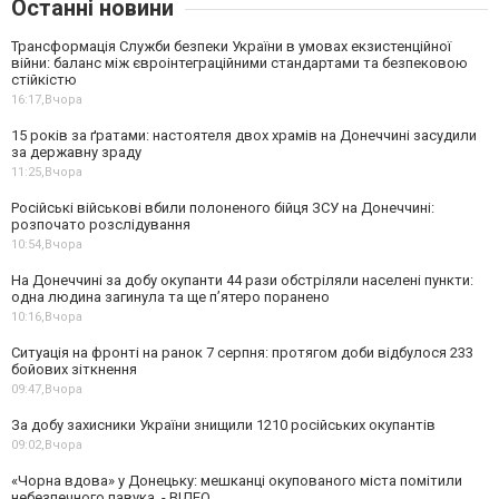
Останні новини
Трансформація Служби безпеки України в умовах екзистенційної
війни: баланс між євроінтеграційними стандартами та безпековою
стійкістю
16:17,
Вчора
15 років за ґратами: настоятеля двох храмів на Донеччині засудили
за державну зраду
11:25,
Вчора
Російські військові вбили полоненого бійця ЗСУ на Донеччині:
розпочато розслідування
10:54,
Вчора
На Донеччині за добу окупанти 44 рази обстріляли населені пункти:
одна людина загинула та ще пʼятеро поранено
10:16,
Вчора
Ситуація на фронті на ранок 7 серпня: протягом доби відбулося 233
бойових зіткнення
09:47,
Вчора
За добу захисники України знищили 1210 російських окупантів
09:02,
Вчора
«Чорна вдова» у Донецьку: мешканці окупованого міста помітили
небезпечного павука, - ВІДЕО