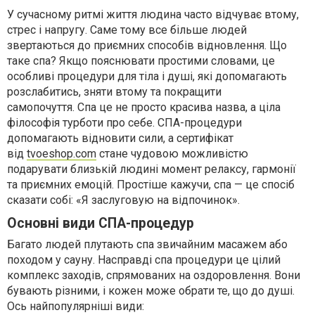
У сучасному ритмі життя людина часто відчуває втому,
стрес і напругу. Саме тому все більше людей
звертаються до приємних способів відновлення. Що
таке спа? Якщо пояснювати простими словами, це
особливі процедури для тіла і душі, які допомагають
розслабитись, зняти втому та покращити
самопочуття. Спа це не просто красива назва, а ціла
філософія турботи про себе. СПА-процедури
допомагають відновити сили, а сертифікат
від
tvoeshop.com
стане чудовою можливістю
подарувати близькій людині момент релаксу, гармонії
та приємних емоцій. Простіше кажучи, спа — це спосіб
сказати собі: «Я заслуговую на відпочинок».
Основні види СПА-процедур
Багато людей плутають спа звичайним масажем або
походом у сауну. Насправді спа процедури це цілий
комплекс заходів, спрямованих на оздоровлення. Вони
бувають різними, і кожен може обрати те, що до душі.
Ось найпопулярніші види: