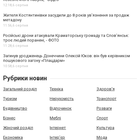
12:18,
6 серпня
Жителя Костянтинівки засудили до 8 років ув’язнення за продаж
метадону
11:56,
6 серпня
Російські дрони атакували Краматорську громаду та Слов’янськ:
троє людей поранені, - ФОТО
11:28,
6 серпня
Загинув уродженець Донеччини Олексій Юков: він був керівником
пошукового загону «Плацдарм»
10:58,
6 серпня
Рубрики новин
Загальний розділ
Техніка
Здоров'я
Туризм
Нерухомість
Транспорт
Будівництво
Відпочинок
Розваги
Бізнес
Меблі
Спорт
Жіночий розділ
Інтернет
Культура
Економіка
Інтер'єр
Мода