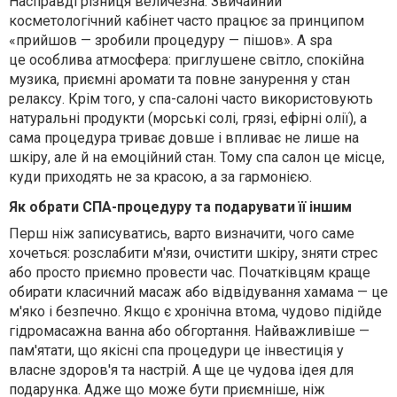
Насправді різниця величезна. Звичайний
косметологічний кабінет часто працює за принципом
«прийшов — зробили процедуру — пішов». А spa
це особлива атмосфера: приглушене світло, спокійна
музика, приємні аромати та повне занурення у стан
релаксу. Крім того, у спа-салоні часто використовують
натуральні продукти (морські солі, грязі, ефірні олії), а
сама процедура триває довше і впливає не лише на
шкіру, але й на емоційний стан. Тому спа салон це місце,
куди приходять не за красою, а за гармонією.
Як обрати СПА-процедуру та подарувати її іншим
Перш ніж записуватись, варто визначити, чого саме
хочеться: розслабити м'язи, очистити шкіру, зняти стрес
або просто приємно провести час. Початківцям краще
обирати класичний масаж або відвідування хамама — це
м'яко і безпечно. Якщо є хронічна втома, чудово підійде
гідромасажна ванна або обгортання. Найважливіше —
пам'ятати, що якісні спа процедури це інвестиція у
власне здоров'я та настрій. А ще це чудова ідея для
подарунка. Адже що може бути приємніше, ніж