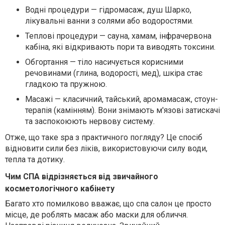
Водні процедури
— гідромасаж, душ Шарко,
лікувальні ванни з солями або водоростями.
Теплові процедури
— сауна, хамам, інфрачервона
кабіна, які відкривають пори та виводять токсини.
Обгортання
— тіло насичується корисними
речовинами (глина, водорості, мед), шкіра стає
гладкою та пружною.
Масажі
— класичний, тайський, аромамасаж, стоун-
терапія (камінням). Вони знімають м'язові затискачі
та заспокоюють нервову систему.
Отже, що таке spa з практичного погляду? Це спосіб
відновити сили без ліків, використовуючи силу води,
тепла та дотику.
Чим СПА відрізняється від звичайного
косметологічного кабінету
Багато хто помилково вважає, що спа салон це просто
місце, де роблять масаж або маски для обличчя.