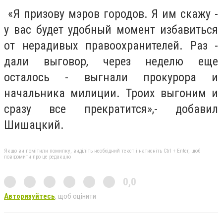
«Я призову мэров городов. Я им скажу -
у вас будет удобный момент избавиться
от нерадивых правоохранителей. Раз -
дали выговор, через неделю еще
осталось - выгнали прокурора и
начальника милиции. Троих выгоним и
сразу все прекратится»,- добавил
Шишацкий.
Якщо ви помітили помилку, виділіть необхідний текст і натисніть Ctrl + Enter, щоб
повідомити про це редакцію
0,0
Авторизуйтесь
, щоб оцінити