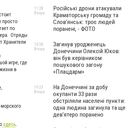
Російські дрони атакували
11:28
Вчора
стоит
Краматорську громаду та
е просто
Слов’янськ: троє людей
тает по
поранені, - ФОТО
тера. Отряды
ут Хранители
Загинув уродженець
10:58
Вчора
Донеччини Олексій Юков:
м
він був керівником
ой игре, где
пошукового загону
 жизни в
«Плацдарм»
На Донеччині за добу
,
10:23
Вчора
окупанти 33 рази
обстріляли населені пункти:
-морского
одна людина загинула та ще
девʼятеро поранено
о
здесь
.