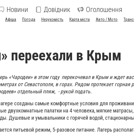
Новини
Довідник
Оголошення
Афіша
Погода
Нерухомість
Карта міста
Авто / Мото
Транс
» переехали в Крым
ерь «Чародеи» в этом году перекочевал в Крым и ждет вас
метрах от Севастополя, в горах. Рядом протекает горная р
родеев» отдельный пляж, - рукой подать.
в лагере созданы самые комфортные условия для проживани
е двухкомнатные палатки на 4 человека, мягкие матрасы,
ды. Душевые и умывальники с горячей водой, стационарны
ется питьевой режим, 5-разовое питание. Лагерь располаг