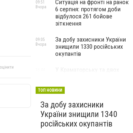
Ситуація на фронті на ранок
09:51
Вчора
6 серпня: протягом доби
відбулося 261 бойове
зіткнення
За добу захисники України
09:05
Вчора
знищили 1330 російських
окупантів
 оцінити
У Краматорську та двох
16:44
5 серпня
селищах громади
оголосили примусову
евакуацію дітей із
ТОП НОВИНИ
небезпечних районів
За добу захисники
України знищили 1340
російських окупантів