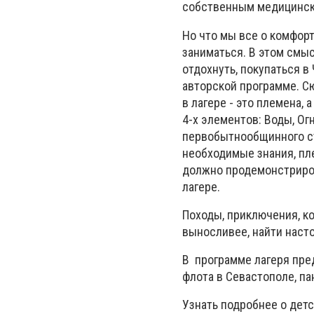
собственным медицински
Но что мы все о комфорт
заниматься. В этом смыс
отдохнуть, покупаться в
авторской программе. С
в лагере - это племена,
4-х элементов: Воды, Ог
первобытнообщинного ст
необходимые знания, пле
должно продемонстрирова
лагере.
Походы, приключения, ко
выносливее, найти наст
В программе лагеря пре
флота в Севастополе, п
Узнать подробнее о детс