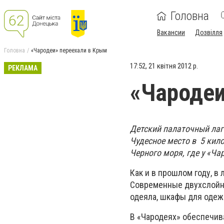
Головна
Вакансии
Дозвілля
Головна
«Чародеи» переехали в Крым
17:52, 21 квітня 2012 р.
РЕКЛАМА
«Чародеи
Детский палаточный лаг
Чудесное место в 5 кило
Черного моря, где у «Ча
Как и в прошлом году, 
Современные двухслойны
одеяла, шкафы для одеж
В «Чародеях» обеспечива