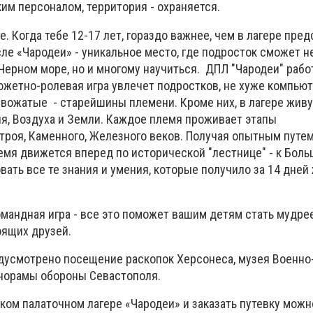
м персоналом, территория - охраняется.
е. Когда тебе 12-17 лет, гораздо важнее, чем в лагере пред
ле «Чародеи» - уникальное место, где подросток сможет н
 Черном море, но и многому научиться. ДПЛ "Чародеи" рабо
южетно-ролевая игра увлечет подростков, не хуже компью
 а вожатые - старейшины племени. Кроме них, в лагере жив
ня, Воздуха и Земли. Каждое племя проживает этапы
роя, Каменного, Железного веков. Получая опытным путе
мя движется вперед по исторической "лестнице" - к Больш
ть все те знания и умения, которые получило за 14 дней
мандная игра - все это поможет вашим детям стать мудрее
оящих друзей.
дусмотрено посещение раскопок Херсонеса, музея Военно
анорамы обороны Севастополя.
ком палаточном лагере «Чародеи» и заказать путевку можн