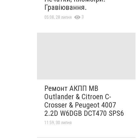
Гравіювання.
3
05:08, 28 липня
Ремонт АКПП MB
Outlander & Citroen C-
Crosser & Peugeot 4007
2.2D W6DGB DCT470 SPS6
11:59, 30 липня