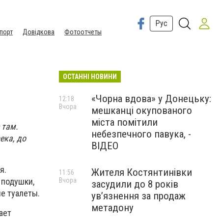
Рус
порт
Довідкова
Фотоотчеты
ОСТАННІ НОВИНИ
«Чорна вдова» у Донецьку:
12:18
Вчора
мешканці окупованого
міста помітили
 там.
небезпечного павука, -
ека, до
ВІДЕО
я.
Жителя Костянтинівки
11:56
Вчора
 подушки,
засудили до 8 років
е туалеты.
ув’язнення за продаж
метадону
ает