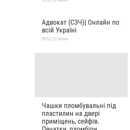
20:02, 30 липня
Адвокат (СЗЧ)| Онлайн по
всій Україні
09:52, 27 липня
Чашки пломбувальні під
пластилин на двері
приміщень, сейфів.
Печатки, пломбіри.