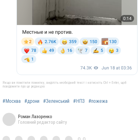
Якщо ви помітили помилку, виділіть необхідний текст і натисніть Ctrl + Enter, щоб
повідомити про це редакцію
#Москва
#дрони
#Зеленський
#НПЗ
#пожежа
Роман Лазоренко
Головний редактор сайту
0,0