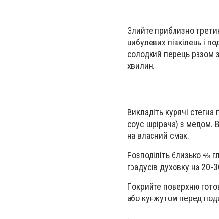
Злийте приблизно третин
цибулевих півкілець і п
солодкий перець разом з
хвилин.
Викладіть курячі стегна
соус шрірача) з медом. В
на власний смак.
Розподіліть близько ⅔ гл
градусів духовку на 20-3
Покрийте поверхню готов
або кунжутом перед под