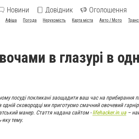
Новини
Довідник
Оголошення
Афіша
Погода
Нерухомість
Карта міста
Авто / Мото
Транс
вочами в глазурі в одн
ному посуді покликані заощадити ваш час на прибирання пі
в одній сковородці ми приготуємо смачний овочевий гарнір 
іатський манер. Стаття надана сайтом -
lifehacker.in.ua
– най
-яку тему.