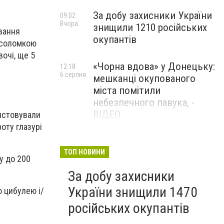
За добу захисники України
09:02
Вчора
знищили 1210 російських
вання
окупантів
й соломкою
очі, ще 5
«Чорна вдова» у Донецьку:
12:18
6 серпня
мешканці окупованого
міста помітили
небезпечного павука, -
ВІДЕО
ристовували
оту глазурі
Жителя Костянтинівки
11:56
6 серпня
засудили до 8 років
ТОП НОВИНИ
ту до 200
ув’язнення за продаж
За добу захисники
метадону
України знищили 1470
 цибулею і/
російських окупантів