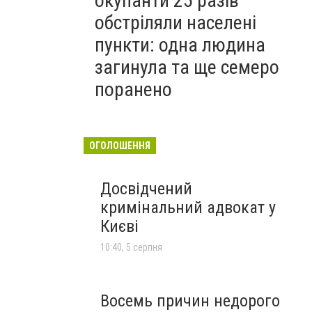
окупанти 25 разів
обстріляли населені
пункти: одна людина
загинула та ще семеро
поранено
ОГОЛОШЕННЯ
Досвідчений
кримінальний адвокат у
Києві
10:40, 5 серпня
Восемь причин недорого