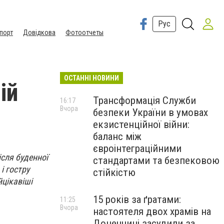
Рус
порт
Довідкова
Фотоотчеты
ОСТАННІ НОВИНИ
ій
Трансформація Служби
16:17
Вчора
безпеки України в умовах
екзистенційної війни:
баланс між
євроінтеграційними
сля буденної
стандартами та безпековою
і гостру
стійкістю
цікавіші
15 років за ґратами:
11:25
Вчора
настоятеля двох храмів на
Донеччині засудили за