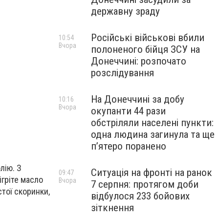
державну зраду
Російські військові вбили
10:54
Вчора
полоненого бійця ЗСУ на
Донеччині: розпочато
розслідування
На Донеччині за добу
10:16
Вчора
окупанти 44 рази
обстріляли населені пункти:
одна людина загинула та ще
пʼятеро поранено
лію. З
Ситуація на фронті на ранок
09:47
ігріте масло
Вчора
7 серпня: протягом доби
тої скоринки,
відбулося 233 бойових
зіткнення