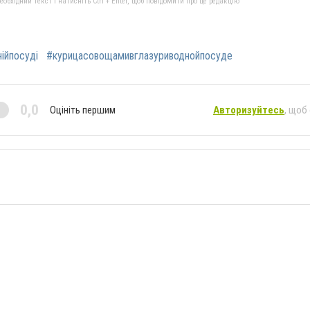
бхідний текст і натисніть Ctrl + Enter, щоб повідомити про це редакцію
ійпосуді
#курицасовощамивглазуриводнойпосуде
0,0
Оцініть першим
Авторизуйтесь
, щоб