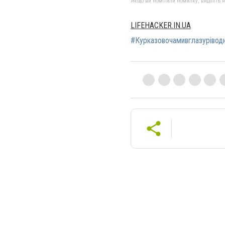
Якщо ви помітили помилку, виділіть нео
LIFEHACKER.IN.UA
#Курказовочамивглазуріводн