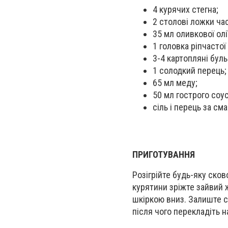
4 курячих стегна;
2 столові ложки ча
35 мл оливкової олії
1 головка ріпчастої
3-4 картопляні буль
1 солодкий перець;
65 мл меду;
50 мл гострого соус
сіль і перець за см
ПРИГОТУВАННЯ
Розігрійте будь-яку ско
курятини зріжте зайвий ж
шкіркою вниз. Залиште с
після чого перекладіть н