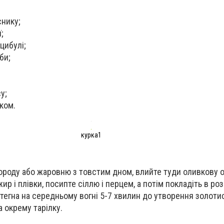
снику;
;
 цибулі;
би;
у;
аком.
курка1
вороду або жаровню з товстим дном, влийте туди оливкову о
ир і плівки, посипте сіллю і перцем, а потім покладіть в роз
тегна на середньому вогні 5-7 хвилин до утворення золотис
а окрему тарілку.