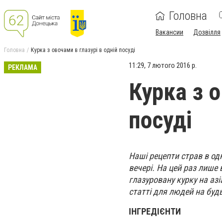
Головна
Вакансии
Дозвілля
Головна
Курка з овочами в глазурі в одній посуді
11:29, 7 лютого 2016 р.
РЕКЛАМА
Курка з о
посуді
Наші рецепти страв в од
вечері. На цей раз лише 
глазуровану курку на аз
статті для людей на будь
ІНГРЕДІЄНТИ