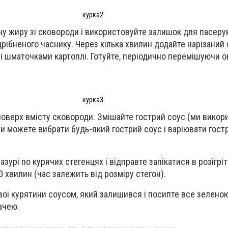
курка2
у жиру зі сковороди і використовуйте залишок для пасеру
одрібненого часнику. Через кілька хвилин додайте нарізани
і шматочками картоплі. Готуйте, періодично перемішуючи ов
курка3
 поверх вмісту сковороди. Змішайте гострий соус (ми вико
и можете вибрати будь-який гострий соус і варіювати гостр
азурі по курячих стегенцях і відправте запікатися в розігрі
0 хвилин (час залежить від розміру стегон).
ої курятини соусом, який залишився і посипте все зеленою
ачею.