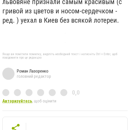
львовяне признали самым красивым (с
гривой из цветов и носом-сердечком -
ред. ) уехал в Киев без всякой лотереи.
Якщо ви помітили помилку, виділіть необхідний текст і натисніть Ctrl + Enter, щоб
повідомити про це редакцію
Роман Лазоренко
головний редактор
0,0
Авторизуйтесь
, щоб оцінити