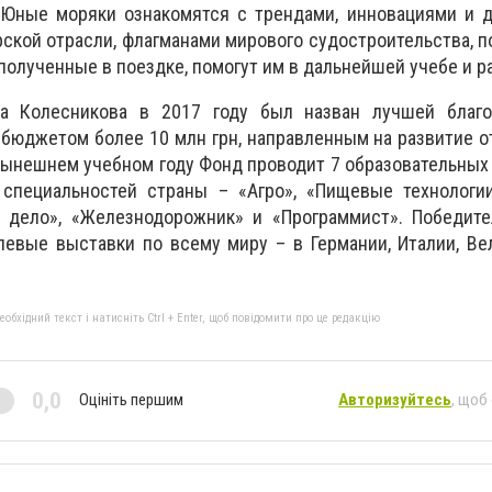
 Юные моряки ознакомятся с трендами, инновациями и 
рской отрасли, флагманами мирового судостроительства, 
полученные в поездке, помогут им в дальнейшей учебе и р
а Колесникова в 2017 году был назван лучшей благо
 бюджетом более 10 млн грн, направленным на развитие 
 нынешнем учебном году Фонд проводит 7 образовательных
 специальностей страны – «Агро», «Пищевые технологии
е дело», «Железнодорожник» и «Программист». Победите
евые выставки по всему миру – в Германии, Италии, Ве
бхідний текст і натисніть Ctrl + Enter, щоб повідомити про це редакцію
0,0
Оцініть першим
Авторизуйтесь
, щоб