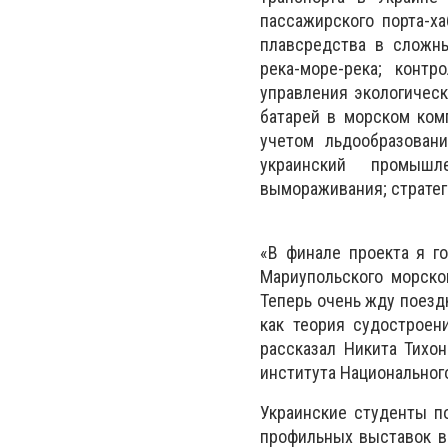
пассажирского порта-х
плавсредства в сложны
река-море-река; конт
управления экологичес
батарей в морском ком
учетом льдообразован
украинский промышл
вымораживания; стратег
«В финале проекта я г
Мариупольского морско
Теперь очень жду поезд
как теория судостроен
рассказал Никита Тихон
института Национального
Украинские студенты п
профильных выставок в 