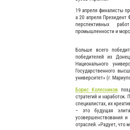
19 апреля финалисты пр
а 20 апреля Президент 
перспективных рабо
промышленности и морск
Больше всего победи
победителей из Донец
Национального униве
Государственного высш
университет» (г. Мариупо
Борис Колесников
позд
стратегий и наработок. 
специалистах, их креат
– это будущая элит
усовершенствования и 
отраслей. «Радует, что 