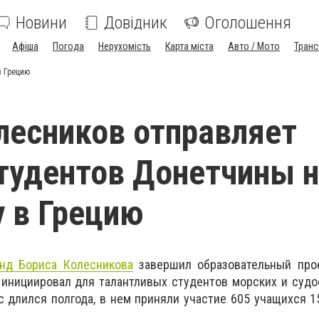
Новини
Довідник
Оголошення
Афіша
Погода
Нерухомість
Карта міста
Авто / Мото
Транс
в Грецию
лесников отправляет
тудентов Донетчины 
 в Грецию
нд Бориса Колесникова
завершил образовательный про
 инициировал для талантливых студентов морских и суд
с длился полгода, в нем приняли участие 605 учащихся 