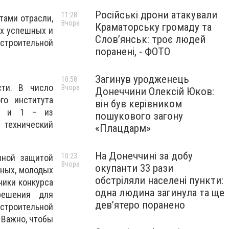
Російські дрони атакували
11:28
тами отрасли,
Вчора
Краматорську громаду та
ых успешных и
Слов’янськ: троє людей
роительной
поранені, - ФОТО
Загинув уродженець
10:58
ти. В число
Вчора
Донеччини Олексій Юков:
го института
він був керівником
ь) и 1 – из
пошукового загону
 технический
«Плацдарм»
На Донеччині за добу
10:23
шной защитой
Вчора
окупанти 33 рази
нных, молодых
обстріляли населені пункти:
ники конкурса
одна людина загинула та ще
решения для
девʼятеро поранено
строительной
 Важно, чтобы