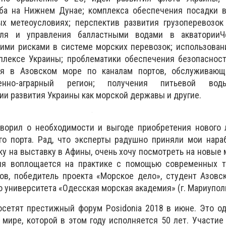
аба на Нижнем Дунае; комплекса обеспечения посадки в
х метеоусловиях; перспектив развития грузоперевозок
роля и управления балластными водами в акваторииЧ
кими рисками в системе морских перевозок; использова
плексе Украины; проблематики обеспечения безопасност
ия в Азовском море по каналам портов, обслуживающ
енно-аграрный регион; получения питьевой во
ии развития Украины как морской державы и другие.
оворил о необходимости и выгоде приобретения нового 
го порта. Рад, что эксперты радушно приняли мои нара
ку на выставку в Афины, очень хочу посмотреть на новые 
ия воплощается на практике с помощью современных те
ов, победитель проекта «Морское дело», студент Азовс
 университета «Одесская морская академия» (г. Мариуполь
осетят престижный форум Posidonia 2018 в июне. Это о
мире, которой в этом году исполняется 50 лет. Участие