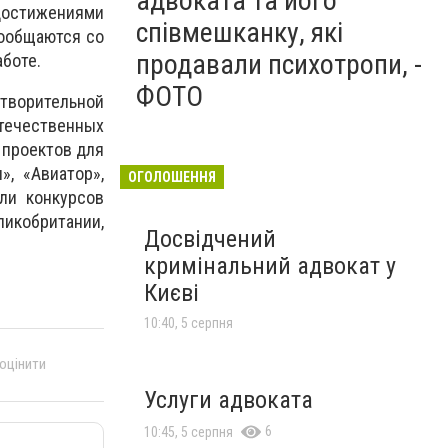
адвоката та його
достижениями
співмешканку, які
пообщаются со
продавали психотропи, -
аботе.
ФОТО
творительной
отечественных
 проектов для
», «Авиатор»,
ОГОЛОШЕННЯ
ли конкурсов
ликобритании,
Досвідчений
кримінальний адвокат у
Києві
10:40, 5 серпня
 оцінити
Услуги адвоката
6
10:45, 5 серпня