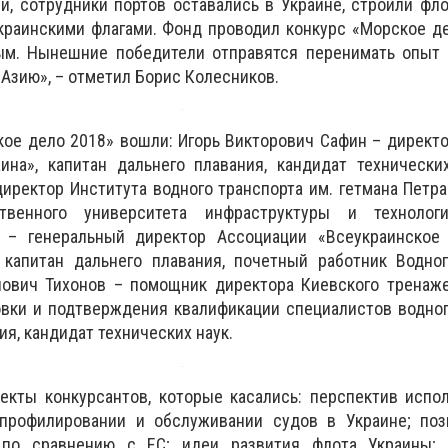
, сотрудники портов оставались в Украине, строили фло
краинскими флагами. Фонд проводил конкурс «Морское д
ым. Нынешние победители отправятся перенимать опыт в
 Азию», – отметил Борис Колесников.
ое дело 2018» вошли: Игорь Викторович Сафин – директ
ина», капитан дальнего плавания, кандидат технически
иректор Института водного транспорта им. гетмана Петр
ственного университета инфраструктуры и технолог
й – генеральный директор Ассоциации «Всеукраинское
 капитан дальнего плавания, почетный работник Водног
нович Тихонов – помощник директора Киевского тренаже
овки и подтверждения квалификации специалистов водног
ия, кандидат технических наук.
екты конкурсантов, которые касались: перспектив испо
профилировании и обслуживании судов в Украине; поз
 по сравнению с ЕС; идеи развития флота Украины; 