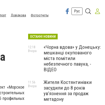
Рус
порт
Довідкова
Фотоотчеты
ОСТАННІ НОВИНИ
«Чорна вдова» у Донецьку:
12:18
Вчора
мешканці окупованого
на
міста помітили
небезпечного павука, -
ВІДЕО
Жителя Костянтинівки
11:56
Вчора
ект «Морское
засудили до 8 років
остроительных
ув’язнення за продаж
15 профильных
метадону