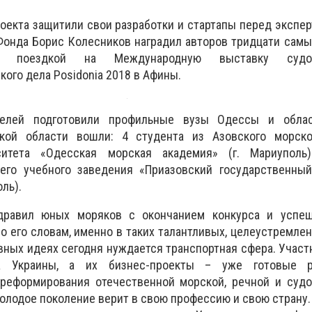
оекта защитили свои разработки и стартапы перед экспер
Фонда Борис Колесников наградил авторов тридцати сам
т поездкой на Международную выставку судост
ого дела Posidonia 2018 в Афины.
телей подготовили профильные вузы Одессы и облас
кой области вошли: 4 студента из Азовского морско
рситета «Одесская морская академия» (г. Мариупол
его учебного заведения «Приазовский государственный
ль).
равил юных моряков с окончанием конкурса и успе
По его словам, именно в таких талантливых, целеустремле
ивных идеях сегодня нуждается транспортная сфера. Участ
а Украины, а их бизнес-проекты – уже готовые 
реформирования отечественной морской, речной и судо
молодое поколение верит в свою профессию и свою страну.