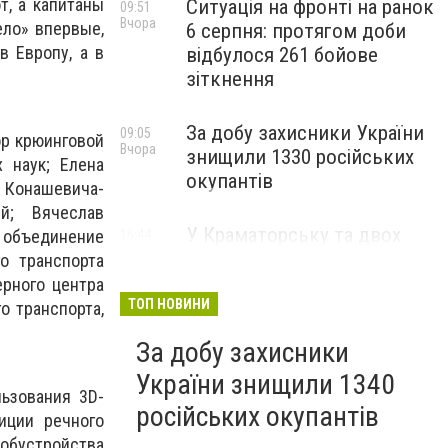
т, а капитаны
Ситуація на фронті на ранок
09:51
Вчора
ело» впервые,
6 серпня: протягом доби
 Европу, а в
відбулося 261 бойове
зіткнення
За добу захисники України
09:05
ор крюинговой
Вчора
знищили 1330 російських
х наук; Елена
окупантів
а Конашевича-
ий; Вячеслав
У Краматорську та двох
 объединение
16:44
5 серпня
селищах громади
о транспорта
оголосили примусову
рного центра
евакуацію дітей із
ТОП НОВИНИ
о транспорта,
небезпечних районів
За добу захисники
України знищили 1340
льзования 3D-
російських окупантів
иции речного
обустройства