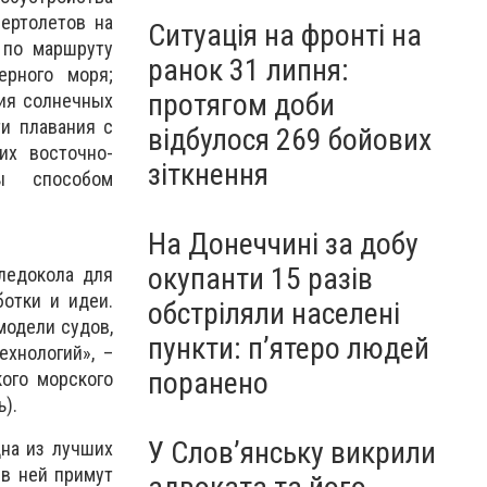
ертолетов на
Ситуація на фронті на
 по маршруту
ранок 31 липня:
ерного моря;
протягом доби
ния солнечных
и плавания с
відбулося 269 бойових
их восточно-
зіткнення
ды способом
На Донеччині за добу
окупанти 15 разів
ледокола для
ботки и идеи.
обстріляли населені
модели судов,
пункти: пʼятеро людей
хнологий», –
поранено
кого морского
).
У Слов’янську викрили
дна из лучших
 в ней примут