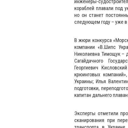
инженеры-судостроители
кораблей плавали под у
но он станет постоянн
следующем году – уже в
В жюри конкурса «Морск
компании «В.Шипс Укра
Николаевна Тимощук – д
Сагайдачного Государ
Георгиевич Кисловски
крюинговых компаний»,
Украины; Илья Валенти
подготовки, переподгот
капитан дальнего плаван
Эксперты отметили про
сканирования при пере
транспорта в Украине