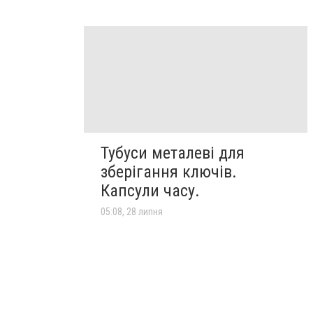
Тубуси металеві для
зберігання ключів.
Капсули часу.
05:08, 28 липня