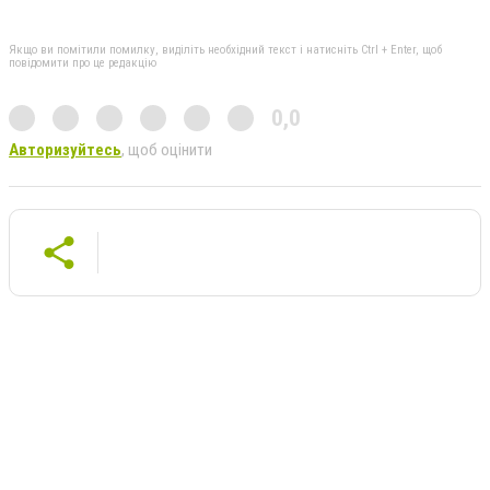
Якщо ви помітили помилку, виділіть необхідний текст і натисніть Ctrl + Enter, щоб
повідомити про це редакцію
0,0
Авторизуйтесь
, щоб оцінити