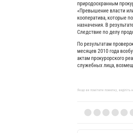
природоохранным прокур
«Превышение власти ил
кооператива, которые п
назначения. В результат
Следствие по делу прод
По результатам проверо
месяцев 2010 года возбу
актам прокурорского ре
служебных лица, возмещ
Якщо ви помітили помилку, виділіть нео