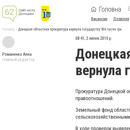
Головна
Вакансии
Дозвілля
Головна
Донецкая областная прокуратура вернула государству 956 тысяч грн.
08:41, 2 липня 2010 р.
Донецкая
Романенко Анна
главный редактор
вернула 
Прокуратура Донецкой о
правоотношений.
Земельный фонд области с
сельскохозяйственными
В ходе проверок выявл