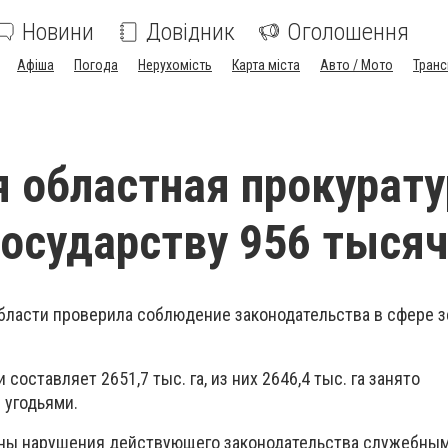
Новини
Довідник
Оголошення
Афіша
Погода
Нерухомість
Карта міста
Авто / Мото
Транс
 областная прокурату
государству 956 тысяч
бласти проверила соблюдение законодательства в сфере 
оставляет 2651,7 тыс. га, из них 2646,4 тыс. га занято
 угодьями.
ены нарушения действующего законодательства служебны