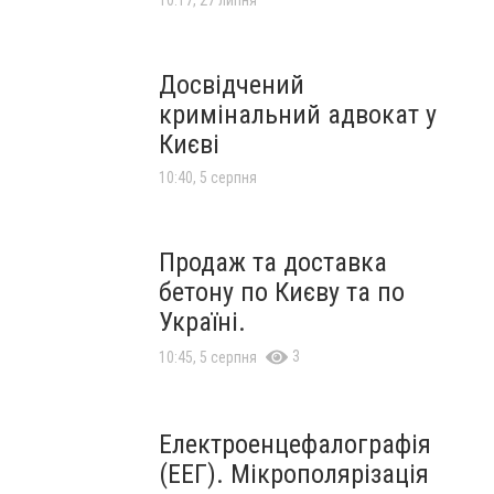
10:17, 27 липня
Досвідчений
кримінальний адвокат у
Києві
10:40, 5 серпня
Продаж та доставка
бетону по Києву та по
Україні.
3
10:45, 5 серпня
Електроенцефалографія
(ЕЕГ). Мікрополярізація