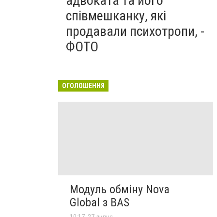
адвоката та його
співмешканку, які
продавали психотропи, -
ФОТО
ОГОЛОШЕННЯ
Модуль обміну Nova
Global з BAS