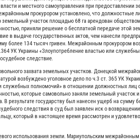
 власти и местного самоуправления при предоставлении 
ежрайонным прокурором установлено, что должностные л
то земельный участок площадью 68 га арендован обществом
нностью, приняли решение о бесплатной передаче этой зе
твие в выдаче государственных актов, чем нанесли предпр
мму более 134 тысяч гривен. Межрайонным прокурором в
ст.364 УК Украины «Злоупотребление властью или служебн
осудебное следствие.
вольного захвата земельных участков. Донецкой межрайо
атурой возбуждено уголовное дело по ч.3 ст. 365 УК Укра
и служебных полномочий» в отношении должностных лиц 
нностью, которые самовольно заняли земельный участок и 
. В результате государству был нанесен ущерб на сумму б
судебного следствия в суд был заявлен иск о возвращени
ельцу, который в настоящее время рассмотрен и удовлетв
евого использования земли. Мариупольским межрайонным