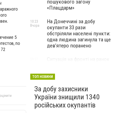
пошукового загону
ы
«Плацдарм»
гаражного
ного
вен.
На Донеччині за добу
10:23
Вчора
окупанти 33 рази
обстріляли населені пункти:
ечение 5
одна людина загинула та ще
тестов, по
девʼятеро поранено
 72
Ситуація на фронті на ранок
09:51
Вчора
6 серпня: протягом доби
відбулося 261 бойове
зіткнення
ТОП НОВИНИ
За добу захисники
України знищили 1340
 оцінити
російських окупантів