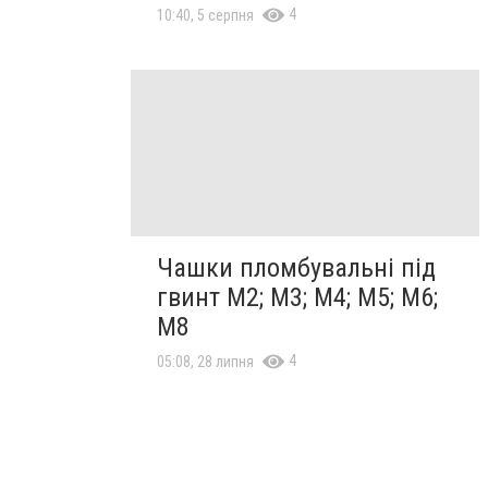
4
10:40, 5 серпня
Чашки пломбувальні під
гвинт М2; М3; М4; М5; М6;
М8
4
05:08, 28 липня