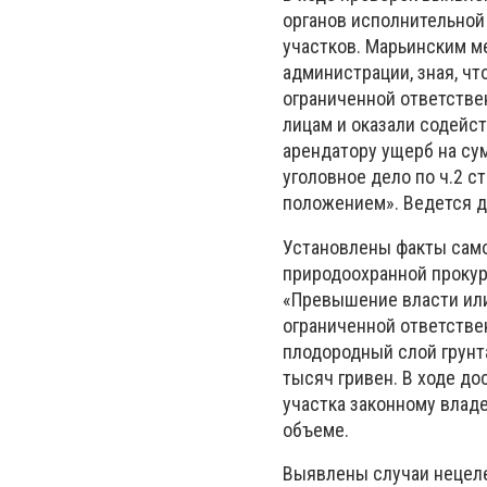
органов исполнительной
участков. Марьинским м
администрации, зная, ч
ограниченной ответстве
лицам и оказали содейс
арендатору ущерб на су
уголовное дело по ч.2 
положением». Ведется д
Установлены факты само
природоохранной прокур
«Превышение власти ил
ограниченной ответстве
плодородный слой грунта
тысяч гривен. В ходе до
участка законному влад
объеме.
Выявлены случаи нецел