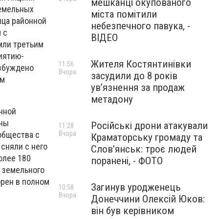
мешканці окупованого
земельных
міста помітили
ица районной
небезпечного павука, -
 с
ВІДЕО
мли третьим
иятию-
Жителя Костянтинівки
11:56
озбуждено
Вчора
засудили до 8 років
ым
ув’язнення за продаж
метадону
нной
ины
Російські дрони атакували
11:28
общества с
Вчора
Краматорську громаду та
сняли с него
Слов’янськ: троє людей
олее 180
поранені, - ФОТО
и земельного
орен в полном
Загинув уродженець
10:58
Вчора
Донеччини Олексій Юков:
він був керівником