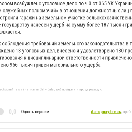
ором возбуждено уголовное дело по ч.3 ст.365 УК Украин
и служебных полномочий» в отношении должностных лиц 
остроили гаражи на земельном участке сельскохозяйствен
е государству нанесен ущерб на сумму более 187 тысяч гри
олжается.
к соблюдения требований земельного законодательства в т
ждено 13 уголовных дел, внесено и удовлетворено 130 про
агирования к дисциплинарной ответственности привлечено
ено 956 тысяч гривен материального ущерба.
бхідний текст і натисніть Ctrl + Enter, щоб повідомити про це редакцію
0,0
Оцініть першим
Авторизуйтесь
, щоб