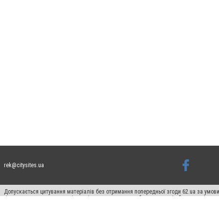
rek@citysites.ua
Допускається цитування матеріалів без отримання попередньої згоди 62.ua за умови
гіперпосилання на цитовані статті не нижче другого абзацу в тексті або в якості д
Матеріали з плашками "Новини компаній", "Промо", "Партнерський матеріал", "Партнер