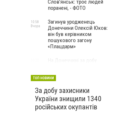
Слов’янськ: троє людей
поранені, - ФОТО
Загинув уродженець
10:58
Вчора
Донеччини Олексій Юков:
він був керівником
пошукового загону
«Плацдарм»
На Донеччині за добу
10:23
Вчора
окупанти 33 рази
обстріляли населені пункти:
одна людина загинула та ще
ТОП НОВИНИ
девʼятеро поранено
За добу захисники
України знищили 1340
російських окупантів