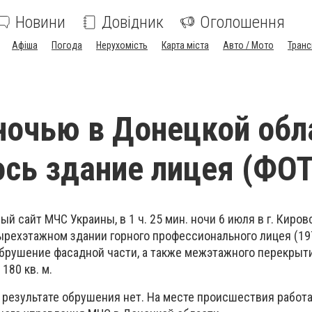
Новини
Довідник
Оголошення
Афіша
Погода
Нерухомість
Карта міста
Авто / Мото
Транс
ночью в Донецкой обл
сь здание лицея (ФО
й сайт МЧС Украины, в 1 ч. 25 мин. ночи 6 июля в г. Киров
ырехэтажном здании горного профессионального лицея (19
брушение фасадной части, а также межэтажного перекрыт
180 кв. м.
 результате обрушения нет. На месте происшествия работ