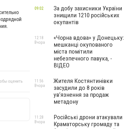
За добу захисники України
09:02
сительно
знищили 1210 російських
бподрядной
окупантів
ния.
«Чорна вдова» у Донецьку:
12:18
Вчора
мешканці окупованого
міста помітили
небезпечного павука, -
ВІДЕО
Жителя Костянтинівки
11:56
тобы оценить
Вчора
засудили до 8 років
ув’язнення за продаж
метадону
Російські дрони атакували
11:28
Вчора
Краматорську громаду та