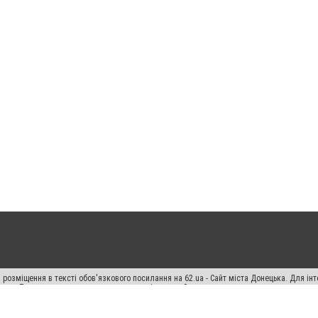
 розміщення в тексті обов'язкового посилання на 62.ua - Сайт міста Донецька. Для і
жерела. Порушення виняткових прав переслідується Законом.
ський спецпроєкт", "Політичні новини", "Пресреліз", "PR", "Офіційно", "Політична рек