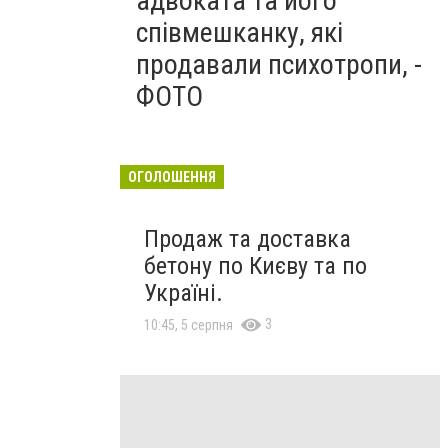
адвоката та його
співмешканку, які
продавали психотропи, -
ФОТО
ОГОЛОШЕННЯ
Продаж та доставка
бетону по Києву та по
Україні.
3
10:45, 5 серпня