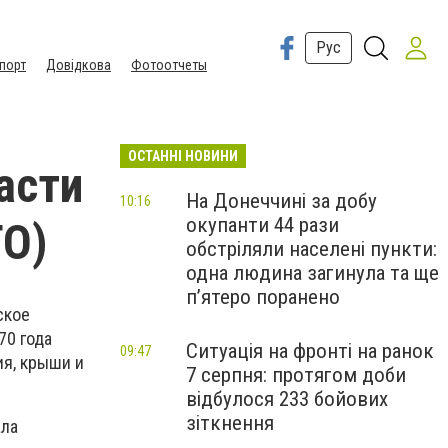
Рус
порт
Довідкова
Фотоотчеты
ОСТАННІ НОВИНИ
асти
На Донеччині за добу
10:16
окупанти 44 рази
ТО)
обстріляли населені пункти:
одна людина загинула та ще
пʼятеро поранено
ское
70 года
Ситуація на фронті на ранок
09:47
ия, крыши и
7 серпня: протягом доби
відбулося 233 бойових
зіткнення
ала