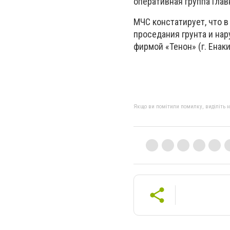
оперативная группа Гла
МЧС констатирует, что 
проседания грунта и нар
фирмой «Тенон» (г. Енак
Якщо ви помітили помилку, виділіть нео