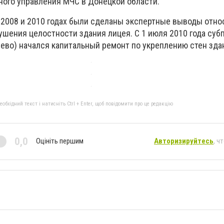
вного управления МЧС в Донецкой области.
в 2008 и 2010 годах были сделаны экспертные выводы отно
ушения целостности здания лицея. С 1 июля 2010 года су
иево) начался капитальный ремонт по укреплению стен зда
бхідний текст і натисніть Ctrl + Enter, щоб повідомити про це редакцію
0,0
Оцініть першим
Авторизируйтесь
, ч