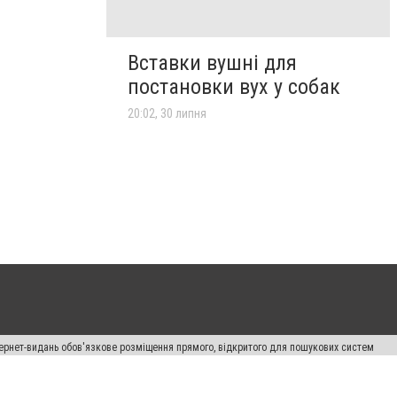
Вставки вушні для
постановки вух у собак
20:02, 30 липня
нтернет-видань обов'язкове розміщення прямого, відкритого для пошукових систем
лама" публікуються на правах реклами.