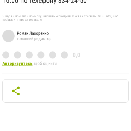
16.00 по телефону 334-24-50
Якщо ви помітили помилку, виділіть необхідний текст і натисніть Ctrl + Enter, щоб
повідомити про це редакцію
Роман Лазоренко
головний редактор
0,0
Авторизуйтесь
, щоб оцінити